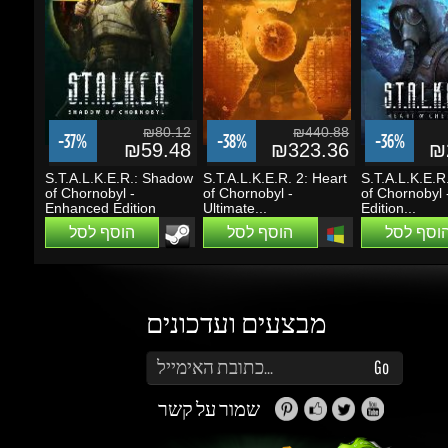
₪80.12
₪440.88
-37%
-38%
-36%
₪59.48
₪323.36
₪2
S.T.A.L.K.E.R.: Shadow
S.T.A.L.K.E.R. 2: Heart
S.T.A.L.K.E.R. 
of Chornobyl -
of Chornobyl -
of Chornobyl -
Enhanced Edition
Ultimate...
Edition...
הוסף לסל
הוסף לסל
הוסף לסל
מבצעים ועדכונים
הזן את כתובת הדוא"ל שלך כדי להירשם לעדכונים ומבצעים
Go
שמור על קשר