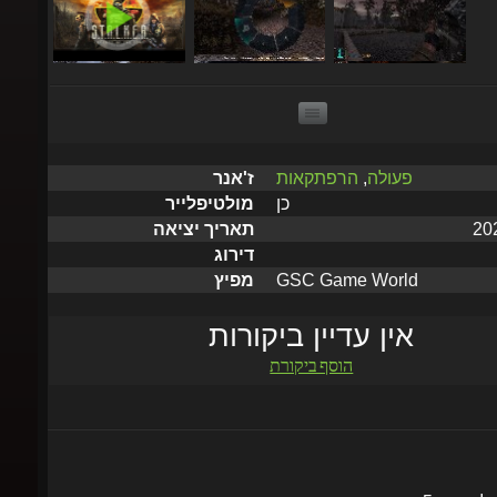
פעולה
,
הרפתקאות
ז'אנר
כן
מולטיפלייר
תאריך יציאה
דירוג
GSC Game World
מפיץ
אין עדיין ביקורות
הוסף ביקורת
שלח תוך 5 דקות עד שעתיים