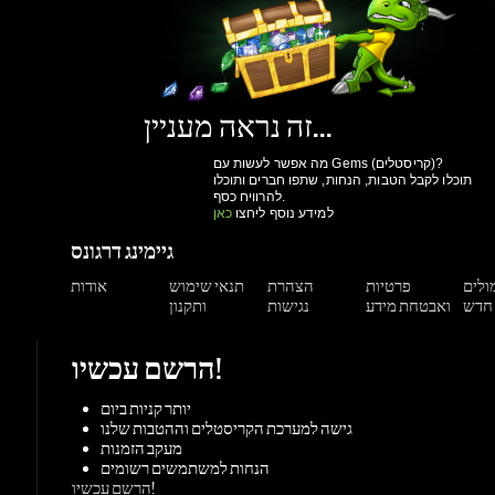
זה נראה מעניין...
מה אפשר לעשות עם Gems (קריסטלים)?
תוכלו לקבל הטבות, הנחות, שתפו חברים ותוכלו
להרוויח כסף.
למידע נוסף ליחצו
כאן
גיימינג דרגונס
מולים
פרטיות
הצהרת
תנאי שימוש
אודות
ואבטחת מידע
נגישות
ותקנון
הרשם עכשיו!
יותר קניות ביום
גישה למערכת הקריסטלים וההטבות שלנו
מעקב הזמנות
הנחות למשתמשים רשומים
הרשם עכשיו!
תמיכה
צור קשר
מאגר מידע