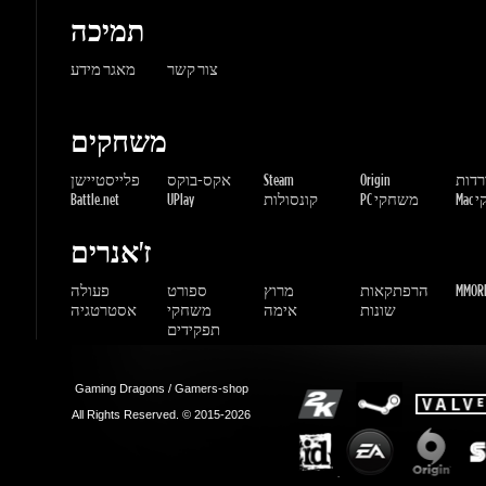
משחקים
ורדות
Origin
Steam
אקס-בוקס
פלייסטיישן
שחקי
PC משחקי
קונסולות
UPlay
Battle.net
ז'אנרים
MMORP
הרפתקאות
מרוץ
ספורט
פעולה
שונות
אימה
משחקי
אסטרטגיה
תפקידים
Gaming Dragons / Gamers-shop
All Rights Reserved. © 2015-2026