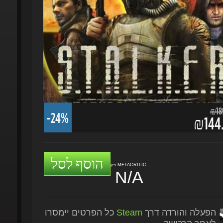
₪189.
-24%
₪144.
הוסף לסל
ציון METACRITIC:
N/A
הפעלה והורדה דרך
Steam
כל הפרטים יימסרו
לאחר הרכישה