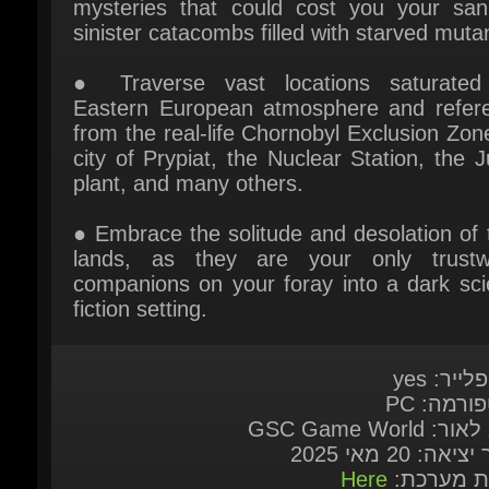
● Traverse vast locations saturated 
Eastern European atmosphere and refere
from the real-life Chornobyl Exclusion Zone
city of Prypiat, the Nuclear Station, the Ju
plant, and many others.
● Embrace the solitude and desolation of 
lands, as they are your only trustwo
companions on your foray into a dark scie
fiction setting.
לייר: yes
ורמה: PC
: GSC Game World
יאה: 20 מאי 2025
ות מערכת:
Here
 במשחק
Multi-Lang