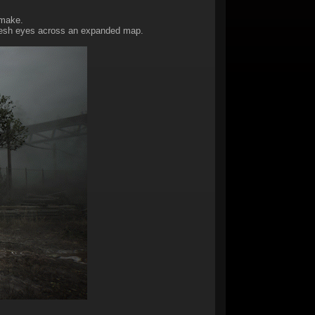
emake.
 fresh eyes across an expanded map.