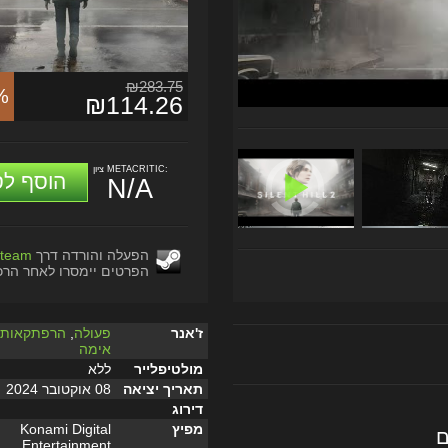
₪283.75
%
₪114.26
ציון METACRITIC:
הוסף לס
N/A
הפעלה והורדה דרך
team
הפרטים יימסרו לאחר הרכ
ז'אנר
פעולה
,
הרפתקאות
,
אימה
מולטיפלייר
ללא
תאריך יציאה
08 אוקטובר 2024
דירוג
מפיץ
Konami Digital
ם
Entertainment