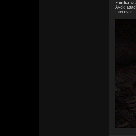
Familiar we
Avoid attac
then ever.