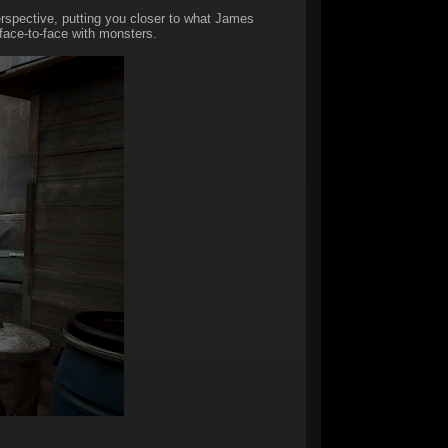
rspective, putting you closer to what James
face-to-face with monsters.