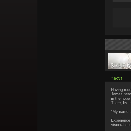
תיאור
Having rece
James head
in the hope 
There, by th
"My name… i
Experience 
visceral so