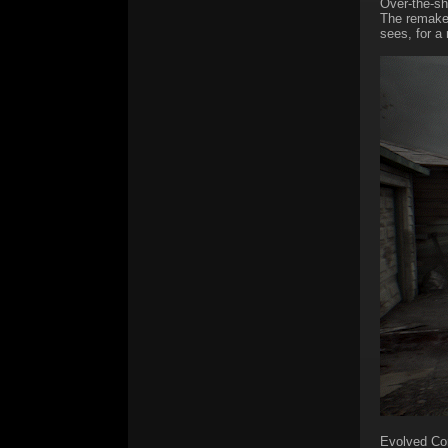
Over-the-s
The remake 
sees, for a
Evolved C