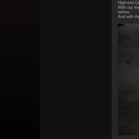
High-end G
With ray tr
before.
And with the