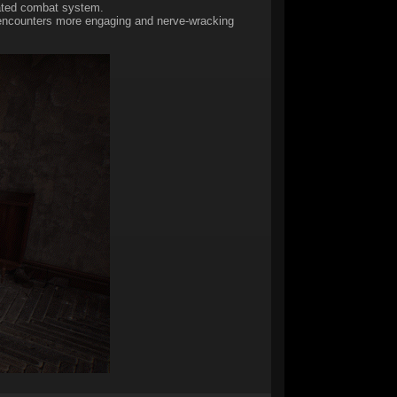
dated combat system.
 encounters more engaging and nerve-wracking