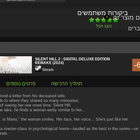
ביקורות משתמשים
הצג הכל
ברים
SILENT HILL 2 : DIGITAL DELUXE EDITION
REMAKE (2024)
-
Steam
תהליך הרכישה
פרטים נוספים
ived a letter from his deceased wife,
s to where they shared so many memories,
of seeing her one more time: Silent Hill.
e lake, he finds a woman eerily similar to her...
s Maria," the woman smiles. Her face, her voice... She's just like her.
a master-class in psychological horror―lauded as the best in the series―on th
unds.