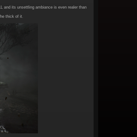
L and its unsettling ambiance is even realer than
e thick of it.