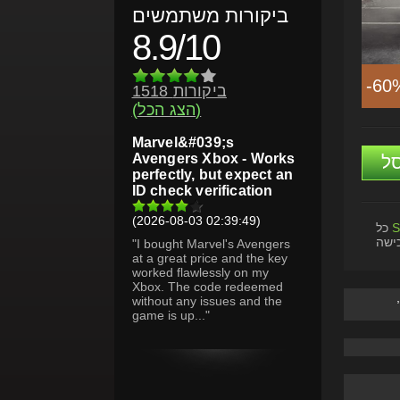
ביקורות משתמשים
8.9/10
-60
1518 ביקורות
(הצג הכל)
Marvel&#039;s
Avengers Xbox - Works
ל
perfectly, but expect an
ID check verification
(2026-08-03 02:39:49)
S
כל
ישה
"I bought Marvel's Avengers
at a great price and the key
worked flawlessly on my
Xbox. The code redeemed
without any issues and the
game is up..."