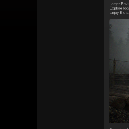
Larger Env
Explore loc
Enjoy the s