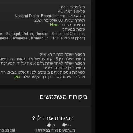
מולטיפלייר: no
פלאטפורמה: PC
מוציא לאור: Konami Digital Entertainment
תאריך יציאה: 08 אוקטובר 2024
דרישות מערכת:
Here
שפות במשחק
e - Portugal, Polish, Russian, Simplified Chinese,
inese, Japanese*, Korean ( * = Full audio support)
המוצר יישלח לכתוב האימייל
המוצר יישלח בין 5 דקות עד שעתיים ממועד ההרכישה
המוצר יישלח לאחר שהתשלום אומת על-ידי המערכת
המוצר זמין להזמנה מיידית
לשאלות נוספות אתם מוזמנים לפנות אלינו בצ'אט הת
או ליצור איתנו קשר דרך דף הקשר שלנו.
כאן
ביקורות משתמשים
האם הביקורת עזרה לך?
לא
כן
hological
0
/
0
משתמשים נעזרו בביקורת זו