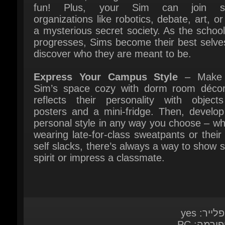
progresses, Sims become their best selves
discover who they are meant to be.
Express Your Campus Style
– Make y
Sim’s space cozy with dorm room décor 
reflects their personality with objects 
posters and a mini-fridge. Then, develop 
personal style in any way you choose – wh
wearing late-for-class sweatpants or their 
self slacks, there’s always a way to show s
spirit or impress a classmate.
לייר: yes
ורמה: PC
: Electronic Arts
בית:
ליחצו כאן
אה: 14 נובמבר 2019