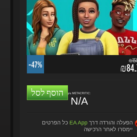
₪158.
-47%
₪84.3
הוסף לסל
ציון METACRITIC:
N/A
הפעלה והורדה דרך
EA App
כל הפרטים
יימסרו לאחר הרכישה