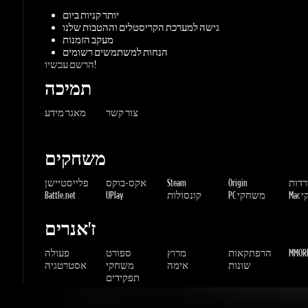
תמיכה
צור קשר
מאגר מידע
משחקים
ורדות
Origin
Steam
אקס-בוקס
פלייסטיישן
שחקי
PC משחקי
קונסולות
UPlay
Battle.net
ז'אנרים
MMORP
הרפתקאות
מרוץ
ספורט
פעולה
שונות
אימה
משחקי
אסטרטגיה
תפקידים
Gaming Dragons / Gamers-shop
All Rights Reserved. © 2015-2026