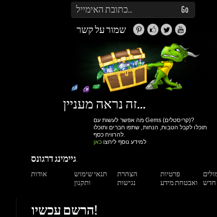
זה נראה מעניין...
מה אפשר לעשות עם Gems (קריסטלים)?
תוכלו לקבל הטבות, הנחות, שתפו חברים ותוכלו
להרוויח כסף.
למידע נוסף ליחצו
כאן
גיימינג דרגונס
מולים
פרטיות
הצהרת
תנאי שימוש
אודות
ואבטחת מידע
נגישות
ותקנון
הרשם עכשיו!
יותר קניות ביום
גישה למערכת הקריסטלים וההטבות שלנו
מעקב הזמנות
הנחות למשתמשים רשומים
הרשם עכשיו!