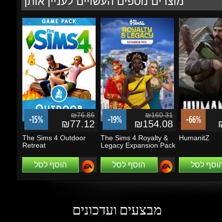
₪76.86
₪160.31
-15%
-19%
-66%
₪77.12
₪154.08
₪
The Sims 4 Outdoor
The Sims 4 Royalty &
HumanitZ
Retreat
Legacy Expansion Pack
הוסף לסל
הוסף לסל
הוסף לסל
מבצעים ועדכונים
הזן את כתובת הדוא"ל שלך כדי להירשם לעדכונים ומבצעים
Go
שמור על קשר