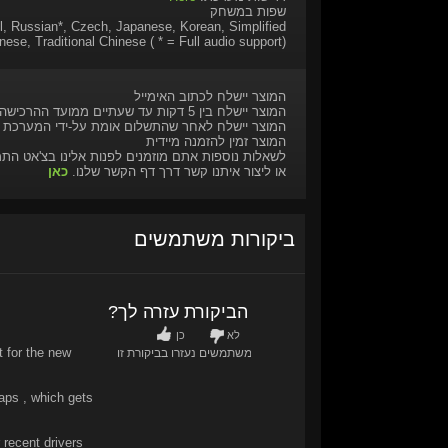
שפות במשחק
il, Russian*, Czech, Japanese, Korean, Simplified
nese, Traditional Chinese ( * = Full audio support)
המוצר יישלח לכתוב האימייל
המוצר יישלח בין 5 דקות עד שעתיים ממועד ההרכישה
המוצר יישלח לאחר שהתשלום אומת על-ידי המערכת
המוצר זמין להזמנה מיידית
לשאלות נוספות אתם מוזמנים לפנות אלינו בצ'אט הת
או ליצור איתנו קשר דרך דף הקשר שלנו.
כאן
ביקורות משתמשים
האם הביקורת עזרה לך?
לא
כן
t for the new
0
/
0
משתמשים נעזרו בביקורת זו
aps , which gets
 recent drivers