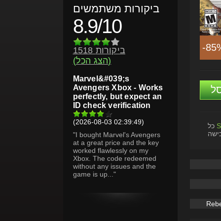
ביקורות משתמשים
8.9/10
-85
1518 ביקורות
(הצג הכל)
Marvel&#039;s
Avengers Xbox - Works
ל
perfectly, but expect an
ID check verification
(2026-08-03 02:39:49)
S
כל
ישה
"I bought Marvel's Avengers
at a great price and the key
worked flawlessly on my
Xbox. The code redeemed
without any issues and the
game is up..."
Rebe