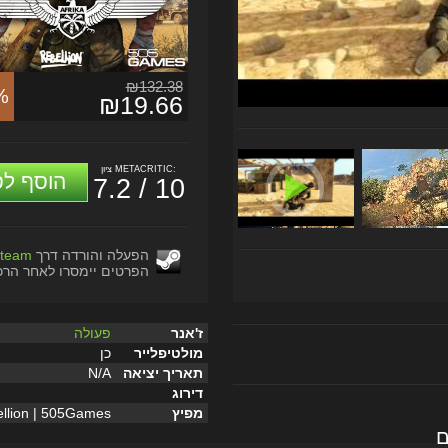
₪132.38
%
₪19.66
ציון METACRITIC:
הוסף לס
7.2 / 10
הפעלה והורדה דרך
team
הפרטים יימסרו לאחר הרכ
ז'אנר
פעולה
מולטיפלייר
כן
תאריך יציאה
N/A
דירוג
מפיץ
llion | 505Games
ם