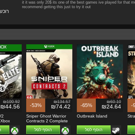
it it was only 20$ its one of the best games ive played for that mu
recommend getting this just to try it out
רוכש
₪100.92
₪134.57
₪60.10
-53%
-65%
-
₪44.56
₪74.42
₪24.64
V2
Sniper Ghost Warrior
Outbreak Island
Str
 Xbox
Contracts 2 Complete
X|S
Edition -...
הוסף לסל
הוסף לסל
ה