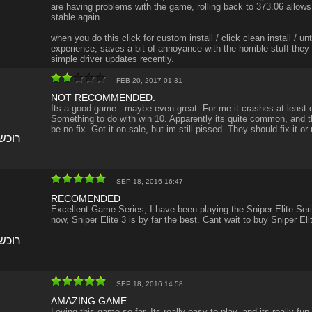
are having problems with the game, rolling back to 373.06 allow
stable again.
when you do this click for custom install / click clean install / un
experience, saves a bit of annoyance with the horrible stuff the
simple driver updates recently.
FEB 20, 2017 01:31
NOT RECOMMENDED.
Its a good game - maybe even great. For me it crashes at least 
Something to do with win 10. Apparently its quite common, and 
be no fix. Got it on sale, but im still pissed. They should fix it or no
רוכש
SEP 18, 2016 16:47
RECOMENDED
Excellent Game Series, I have been playing the Sniper Elite Seri
now, Sniper Elite 3 is by far the best. Cant wait to buy Sniper Eli
רוכש
SEP 18, 2016 14:58
AMAZING GAME
Loving this game so far, Its really easy to play, and its really fun