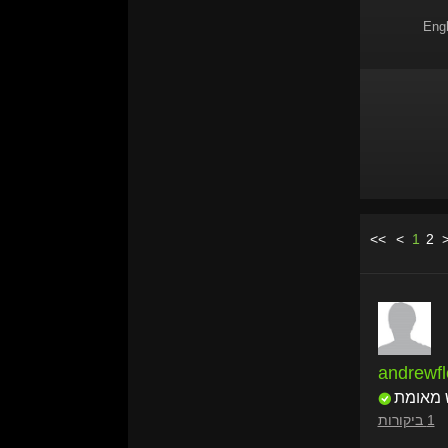
Engl
<<
<
1
2
andrewfl
 מאומת
1 ביקורות