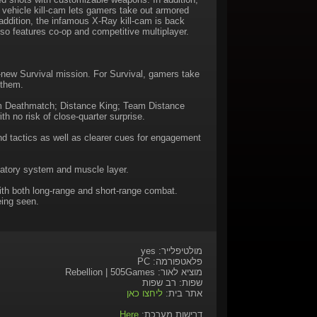
ew vehicle kill-cam lets gamers take out armored
addition, the infamous X-Ray kill-cam is back
lso features co-op and competitive multiplayer.
new Survival mission. For Survival, gamers take
 them.
am Deathmatch; Distance King; Team Distance
 no risk of close-quarter surprise.
d tactics as well as clearer cues for engagement
ulatory system and muscle layer.
with both long-range and short-range combat.
eing seen.
מולטיפלייר: yes
פלאטפורמה: PC
מוציא לאור: Rebellion | 505Games
שפות: רב שפות
אתר בית:
ליחצו כאן
דרישות מערכת:
Here