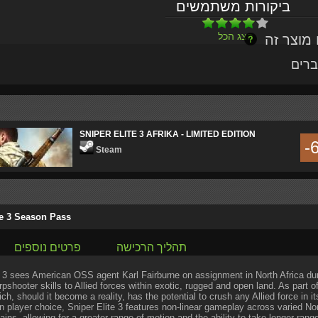
ביקורות משתמשים
הצג הכל
ברים
SNIPER ELITE 3 AFRIKA - LIMITED EDITION
-
Steam
te 3 Season Pass
תהליך הרכישה
פרטים נוספים
e 3 sees American OSS agent Karl Fairburne on assignment in North Africa duri
pshooter skills to Allied forces within exotic, rugged and open land. As part of
h, should it become a reality, has the potential to crush any Allied force in it
 player choice, Sniper Elite 3 features non-linear gameplay across varied No
ains, allowing for a greater range of motion and the ability to take longer-ra