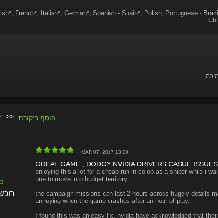
ish*, French*, Italian*, German*, Spanish - Spain*, Polish, Portuguese - Braz
Chi
מיכה
>
>>
הוסף ביקורת
MAR 07, 2017 13:00
GREAT GAME , DODGY NVIDIA DRIVERS CASUE ISSUES
enjoying this a lot for a cheap run in co-op as a sniper while i wai
one to move into budget territory.
e
רוכש
the campaign missions can last 2 hours across hugely details m
annoying when the game crashes after an hour of play.
I found this was an easy fix, nvidia have acknowledged that their