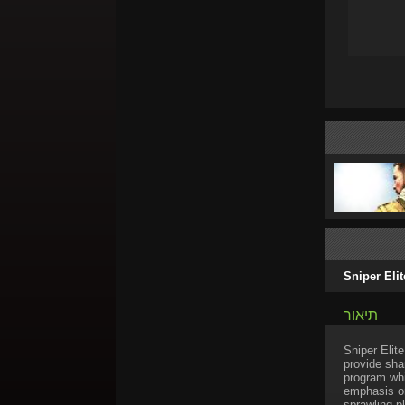
Sniper Eli
תיאור
Sniper Elit
provide shar
program whic
emphasis on
sprawling pl