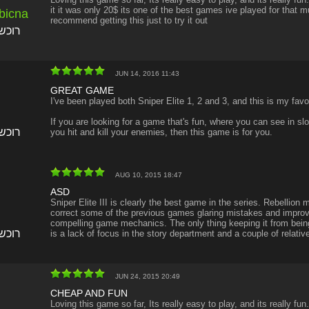
it it was only 20$ its one of the best games ive played for that mu
bicna
recommend getting this just to try it out
רוכש
JUN 14, 2016 11:43
GREAT GAME
I've been played both Sniper Elite 1, 2 and 3, and this is my favo
If you are looking for a game that's fun, where you can see in s
רוכש
you hit and kill your enemies, then this game is for you.
AUG 10, 2015 18:47
ASD
Sniper Elite III is clearly the best game in the series. Rebellion
correct some of the previous games glaring mistakes and improv
compelling game mechanics. The only thing keeping it from bein
רוכש
is a lack of focus in the story department and a couple of relativ
JUN 24, 2015 20:49
CHEAP AND FUN
Loving this game so far, Its really easy to play, and its really fun