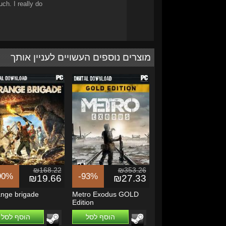
ch. I really do
מוצרים נוספים העשויים לעניין אותך
₪168.22
₪353.26
90%
-93%
₪19.66
₪27.33
ange brigade
Metro Exodus GOLD
Edition
הוסף לסל
הוסף לסל