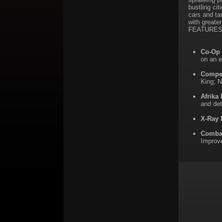
bustling cit
cars and ta
with greater
FEATURES
Co-Op
on an e
Compet
King; N
Afrika
and det
X-Ray 
Comba
Improve