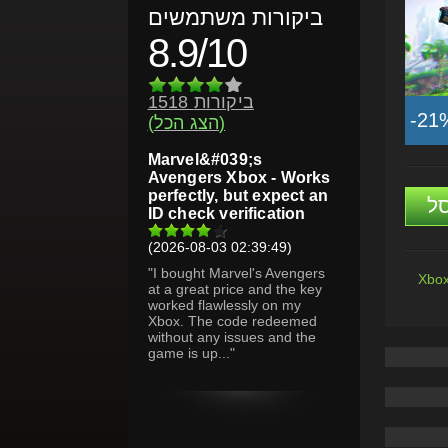
ביקורות משתמשים
8.9/10
1518 ביקורות
-21
(הצג הכל)
Marvel&#039;s
Avengers Xbox - Works
perfectly, but expect an
ל
ID check verification
(2026-08-03 02:39:49)
"I bought Marvel's Avengers
Xbox
at a great price and the key
worked flawlessly on my
Xbox. The code redeemed
without any issues and the
game is up..."