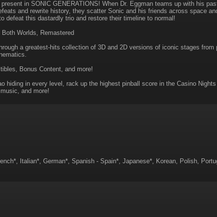
 present in SONIC GENERATIONS! When Dr. Eggman teams up with his past s
defeats and rewrite history, they scatter Sonic and his friends across space a
o defeat this dastardly trio and restore their timeline to normal!
f Both Worlds, Remastered
hrough a greatest-hits collection of 3D and 2D versions of iconic stages fro
nematics.
tibles, Bonus Content, and more!
 hiding in every level, rack up the highest pinball score in the Casino Nigh
 music, and more!
rench*, Italian*, German*, Spanish - Spain*, Japanese*, Korean, Polish, Portu