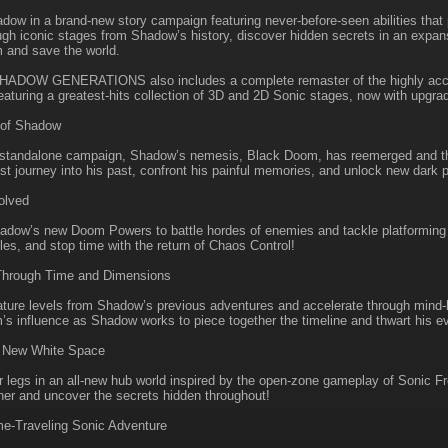
dow in a brand-new story campaign featuring never-before-seen abilities that
gh iconic stages from Shadow’s history, discover hidden secrets in an expan
 and save the world.
ADOW GENERATIONS also includes a complete remaster of the highly ac
eaturing a greatest-hits collection of 3D and 2D Sonic stages, now with upgr
 of Shadow
 standalone campaign, Shadow’s nemesis, Black Doom, has reemerged and thr
 journey into his past, confront his painful memories, and unlock new dark p
olved
dow’s new Doom Powers to battle hordes of enemies and tackle platforming ch
les, and stop time with the return of Chaos Control!
Through Time and Dimensions
ature levels from Shadow’s previous adventures and accelerate through mind
s influence as Shadow works to piece together the timeline and thwart his evi
e New White Space
r legs in an all-new hub world inspired by the open-zone gameplay of Sonic 
ther and uncover the secrets hidden throughout!
e-Traveling Sonic Adventure