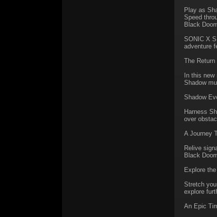
Play as Sha
Speed throu
Black Doom
SONIC X SH
adventure f
The Return
In this new
Shadow must
Shadow Ev
Harness Sha
over obstac
A Journey 
Relive sign
Black Doom’
Explore th
Stretch you
explore fur
An Epic Tim