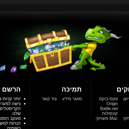
ים
תמיכה
הרשם ע
ישן
אקס-בוקס
מאגר מידע
צור קשר
יותר קניות ב
Origin
גישה למער
Battle.net
הקריסטלים 
קונסולות
שלנו
Mac משחקי
מעקב הזמנו
הנחות למש
רשומים