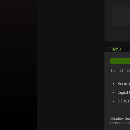
תיאור
This edition
Sonic 
Digita
3 Days
Shadow the
unique expe