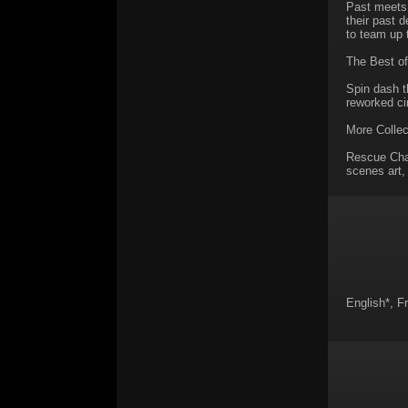
Past meets
their past 
to team up t
The Best o
Spin dash t
reworked ci
More Collec
Rescue Chao
scenes art,
English*, F