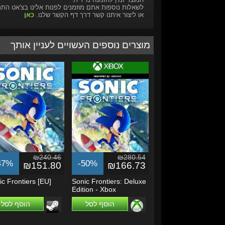
לשאלות נוספות אתם מוזמנים לפנות אלינו בצ'אט הת
או ליצור איתנו קשר דרך דף הקשר שלנו.
כאן
מוצרים נוספים העשויים לעניין אותך
₪240.46
₪280.54
47%
-50%
₪151.80
₪166.73
c Frontiers [EU]
Sonic Frontiers: Deluxe
Edition - Xbox
One/Series X|S
הוסף לסל
הוסף לסל