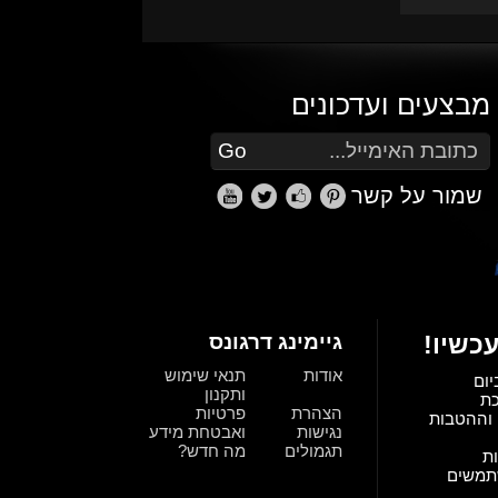
מבצעים ועדכונים
הזן את כתובת הדוא"ל שלך כדי להירשם לעדכונים ומבצעים
Go
שמור על קשר
כשיו!
גיימינג דרגונס
אודות
תנאי שימוש
יום
ותקנון
כת
הצהרת
פרטיות
וההטבות
נגישות
ואבטחת מידע
תגמולים
מה חדש?
ת
תמשים