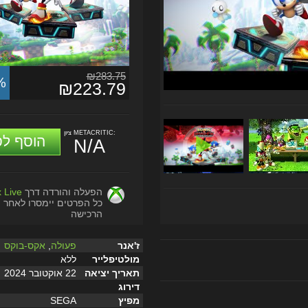
₪283.75
%
₪223.79
ציון METACRITIC:
הוסף לס
N/A
הפעלה והורדה דרך
 Live
כל הפרטים יימסרו לאחר
הרכישה
ז'אנר
פעולה
,
אקס-בוקס
מולטיפלייר
ללא
תאריך יציאה
22 אוקטובר 2024
דירוג
מפיץ
SEGA