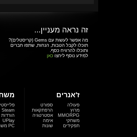
זה נראה מעניין...
מה אפשר לעשות עם Gems (קריסטלים)?
תוכלו לקבל הטבות, הנחות, שתפו חברים
ותוכלו להרוויח כסף.
למידע נוסף ליחצו
כאן
ז'אנרים
משחק
פעולה
ספורט
פלייסטי
מרוץ
הרפתקאות
Steam
MMORPG
אסטרטגיה
הורדות
משחקי
אימה
UPlay
תפקידים
שונות
PC משחקי