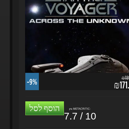
₪189.
-9%
₪171.
הוסף לסל
ציון METACRITIC:
7.7 / 10