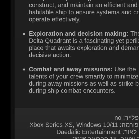
Exploration and decision making:
The
Delta Quadrant is a fascinating yet peril
place that awaits exploration and deman
decisive action.
Combat and away missions:
Use the
talents of your crew smartly to minimize r
during away missions as well as strike bo
during ship combat encounters.
לייר: no
Xbox Series XS, Windows 10
Daedalic Entertainmen
אה: 18 פברואר 2026
ות מערכת:
Here
 במשחק
English*, French, German*, Spanish - S
Polish, Russian, Simplified Chinese, Japan