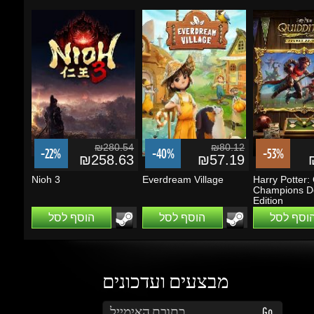
₪280.54
₪80.12
-22%
-40%
-53%
₪258.63
₪57.19
₪
Nioh 3
Everdream Village
Harry Potter: Q
Champions De
Edition
הוסף לסל
הוסף לסל
הוסף לסל
מבצעים ועדכונים
הזן את כתובת הדוא"ל שלך כדי להירשם לעדכונים ומבצעים
Go
שמור על קשר