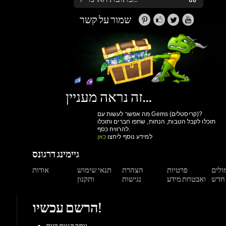
זה נראה מעניין...
מה אפשר לעשות עם Gems (קריסטלים)?
תוכלו לקבל הטבות, הנחות, שתפו חברים ותוכלו
להרוויח כסף.
למידע נוסף ליחצו
כאן
גיימינג דרגונס
מולים
פרטיות
הצהרת
תנאי שימוש
אודות
ואבטחת מידע
נגישות
ותקנון
הרשם עכשיו!
יותר קניות ביום
גישה למערכת הקריסטלים וההטבות שלנו
מעקב הזמנות
הנחות למשתמשים רשומים
הרשם עכשיו!
תמיכה