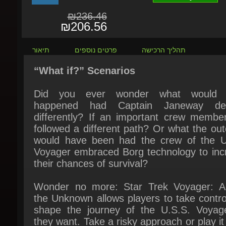
₪206.56
תהליך הרכישה
פרטים נוספים
תיאור
“What if?” Scenarios
Did you ever wonder what would 
happened had Captain Janeway dec
differently? If an important crew member
followed a different path? Or what the ou
would have been had the crew of the U.
Voyager embraced Borg technology to incr
their chances of survival?
Wonder no more: Star Trek Voyager: Ac
the Unknown allows players to take contro
shape the journey of the U.S.S. Voyage
they want. Take a risky approach or play it 
Be diplomatic or let phasers do the talk
Research technologies that were shunne