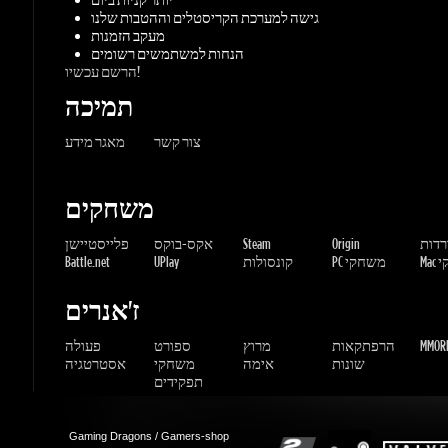
צור קשר
מאגר מידע
משחקים
ורדות
Origin
Steam
אקס-בוקס
פלייסטיישן
שחקי
PC משחקי
קונסולות
UPlay
Battle.net
ז'אנרים
MMORP
הרפתקאות
מרוץ
ספורט
פעולה
שונות
אימה
משחקי
אסטרטגיה
תפקידים
Gaming Dragons / Gamers-shop
All Rights Reserved. © 2015-2026