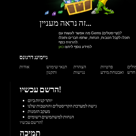
מה אפשר לעשות עם Gems (קריסטלים)?
תוכלו לקבל הטבות, הנחות, שתפו חברים ותוכלו
להרוויח כסף.
למידע נוסף ליחצו
כאן
גיימינג דרגונס
מולים
פרטיות
הצהרת
תנאי שימוש
אודות
ואבטחת מידע
נגישות
ותקנון
הרשם עכשיו!
יותר קניות ביום
גישה למערכת הקריסטלים וההטבות שלנו
מעקב הזמנות
הנחות למשתמשים רשומים
הרשם עכשיו!
תמיכה
צור קשר
מאגר מידע
משחקים