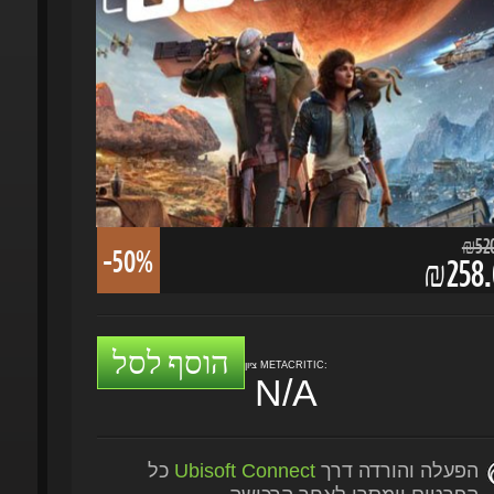
₪520.
-50%
₪258.6
הוסף לסל
ציון METACRITIC:
N/A
הפעלה והורדה דרך
Ubisoft Connect
כל
הפרטים יימסרו לאחר הרכישה