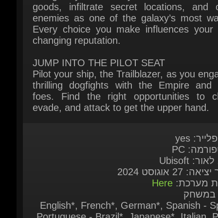
changing reputation.
JUMP INTO THE PILOT SEAT
Pilot your ship, the Trailblazer, as you enga
thrilling dogfights with the Empire and o
foes. Find the right opportunities to ch
evade, and attack to get the upper hand.
לייר: yes
ורמה: PC
אור: Ubisoft
אה: 27 אוגוסט 2024
ות מערכת:
Here
 במשחק
English*, French*, German*, Spanish - Sp
Portuguese - Brazil*, Japanese*, Italian, Po
Simplified Chinese, Traditional Chi
Russian, Korean ( * = Full audio sup