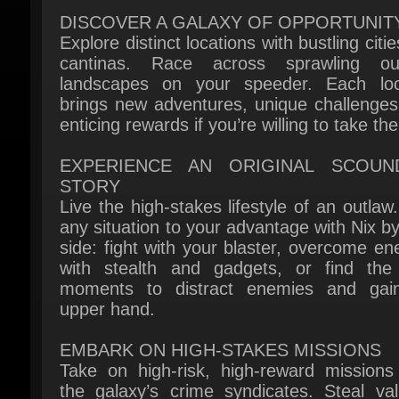
cantinas. Race across sprawling out
landscapes on your speeder. Each loca
brings new adventures, unique challenges,
enticing rewards if you’re willing to take the 
EXPERIENCE AN ORIGINAL SCOUND
STORY
Live the high-stakes lifestyle of an outlaw.
any situation to your advantage with Nix by
side: fight with your blaster, overcome en
with stealth and gadgets, or find the r
moments to distract enemies and gain
upper hand.
EMBARK ON HIGH-STAKES MISSIONS
Take on high-risk, high-reward missions 
the galaxy’s crime syndicates. Steal valu
goods, infiltrate secret locations, and o
enemies as one of the galaxy’s most wan
Every choice you make influences your e