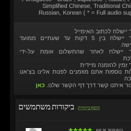
ר יישלח לכתוב האימייל
המוצר יישלח בין 5 דקות עד שעתיים ממועד
ישה
ר יישלח לאחר שהתשלום אומת על-ידי
כת
 זמין להזמנה מיידית
ות נוספות אתם מוזמנים לפנות אלינו בצ'אט
כה
יצור איתנו קשר דרך דף הקשר שלנו.
כאן
ביקורות משתמשים
הוסף ביקורת
AUG 28, 2024 19:52
STAR WARS
Super cool
wilhelm2299
ich bin sehr gespannt wie das Spiel ist.