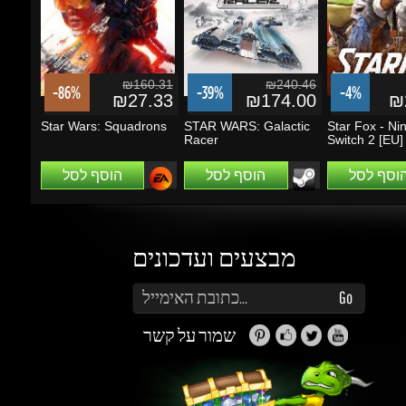
₪160.31
₪240.46
-86%
-39%
-4%
₪27.33
₪174.00
₪2
Star Wars: Squadrons
STAR WARS: Galactic
Star Fox - Nin
Racer
Switch 2 [EU]
הוסף לסל
הוסף לסל
הוסף לסל
מבצעים ועדכונים
הזן את כתובת הדוא"ל שלך כדי להירשם לעדכונים ומבצעים
Go
שמור על קשר
זה נראה מעניין...