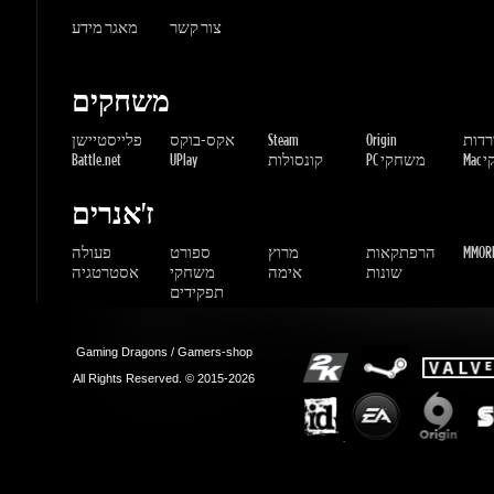
ורדות
Origin
Steam
אקס-בוקס
פלייסטיישן
שחקי
PC משחקי
קונסולות
UPlay
Battle.net
ז'אנרים
MMORP
הרפתקאות
מרוץ
ספורט
פעולה
שונות
אימה
משחקי
אסטרטגיה
תפקידים
Gaming Dragons / Gamers-shop
All Rights Reserved. © 2015-2026