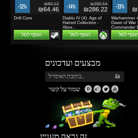
הוסף לסל
הוסף לסל
הוסף לסל
מבצעים ועדכונים
הזן את כתובת הדוא"ל שלך כדי להירשם לעדכונים ומבצעים
Go
שמור על קשר
זה נראה מעניין...
מה אפשר לעשות עם Gems (קריסטלים)?
תוכלו לקבל הטבות, הנחות, שתפו חברים ותוכלו
להרוויח כסף.
למידע נוסף ליחצו
כאן
גיימינג דרגונס