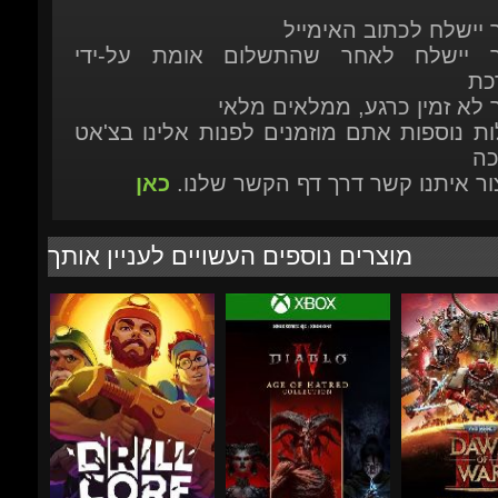
ר לא זמין כרגע, ממלאים מלאי
ות נוספות אתם מוזמנים לפנות אלינו בצ'אט
כה
יצור איתנו קשר דרך דף הקשר שלנו.
כאן
מוצרים נוספים העשויים לעניין אותך
₪80.12
₪280.54
-32%
-14%
-33%
₪64.46
₪286.22
₪2
Drill Core
Diablo IV (4): Age of
Warhammer 40
Hatred Collection -
Dawn of War I
Xbox...
Commander Ed