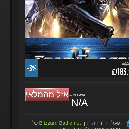
₪189.
-3%
₪183.
אזל מהמלאי
ציון METACRITIC:
N/A
הפעלה והורדה דרך
Blizzard Battle.net
כל
הפרטים יימסרו לאחר הרכישה