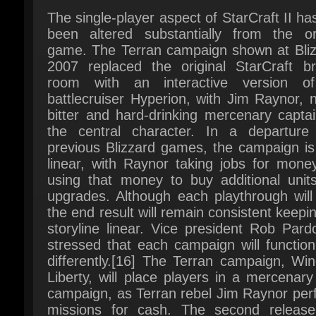
game. The Terran campaign shown at Bliz
2007 replaced the original StarCraft brie
room with an interactive version of
battlecruiser Hyperion, with Jim Raynor, 
bitter and hard-drinking mercenary captai
the central character. In a departure 
previous Blizzard games, the campaign is 
linear, with Raynor taking jobs for money
using that money to buy additional units
upgrades. Although each playthrough will 
the end result will remain consistent keepin
storyline linear. Vice president Rob Pard
stressed that each campaign will function
differently.[16] The Terran campaign, Win
Liberty, will place players in a mercenary 
campaign, as Terran rebel Jim Raynor perf
missions for cash. The second release,
Zerg campaign Heart of the Swarm, will 
RPG elements. The player will level up
Queen of Blades, Kerrigan, throughout