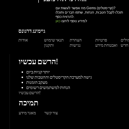
מולים
פרטיות
הצהרת
תנאי שימוש
אודות
ואבטחת מידע
נגישות
ותקנון
הרשם עכשיו!
יותר קניות ביום
גישה למערכת הקריסטלים וההטבות שלנו
מעקב הזמנות
הנחות למשתמשים רשומים
הרשם עכשיו!
תמיכה
צור קשר
מאגר מידע
משחקים
ורדות
Origin
Steam
אקס-בוקס
פלייסטיישן
שחקי
PC משחקי
קונסולות
UPlay
Battle.net
ז'אנרים