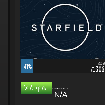
₪520.
-41%
₪306.
הוסף לסל
ציון METACRITIC:
N/A