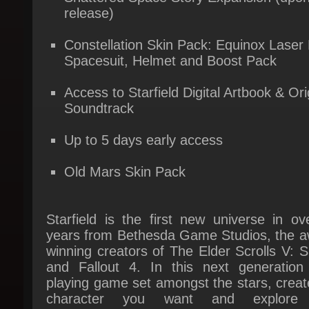
Constellation Skin Pack: Equinox Laser Ri
Spacesuit, Helmet and Boost Pack
Access to Starfield Digital Artbook & Orig
Soundtrack
Up to 5 days early access
Old Mars Skin Pack
Starfield is the first new universe in ov
years from Bethesda Game Studios, the aw
winning creators of The Elder Scrolls V: S
and Fallout 4. In this next generation r
playing game set amongst the stars, creat
character you want and explore 
unparalleled freedom as you embark on an 
journey to answer humanity’s greatest myst