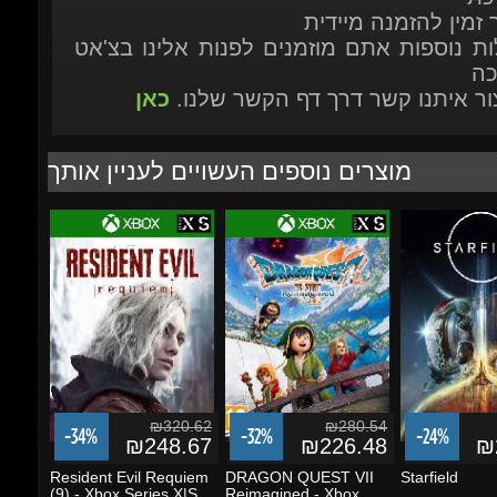
מוצרים נוספים העשויים לעניין אותך
₪320.62
₪280.54
-34%
-32%
-24%
₪248.67
₪226.48
₪2
Resident Evil Requiem
DRAGON QUEST VII
Starfield
(9) - Xbox Series X|S
Reimagined - Xbox
Series X|S/Windows...
הוסף לסל
הוסף לסל
הוסף לסל