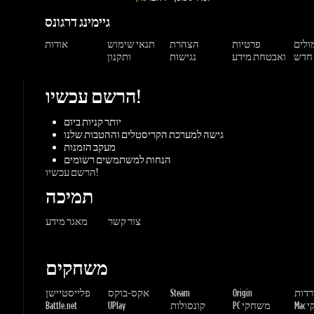
הרשם עכשיו!
יותר קניות ביום
גישה למערכת הקריסטלים וההטבות שלנו
מעקב הזמנות
הנחות למשתמשים רשומים
הרשם עכשיו!
תמיכה
צור קשר
מאגר מידע
משחקים
ורדות
Origin
Steam
אקס-בוקס
פלייסטיישן
שחקי
PC משחקי
קונסולות
UPlay
Battle.net
ז'אנרים
MMORP
הרפתקאות
מרוץ
ספורט
פעולה
שונות
אימה
משחקי
אסטרטגיה
תפקידים