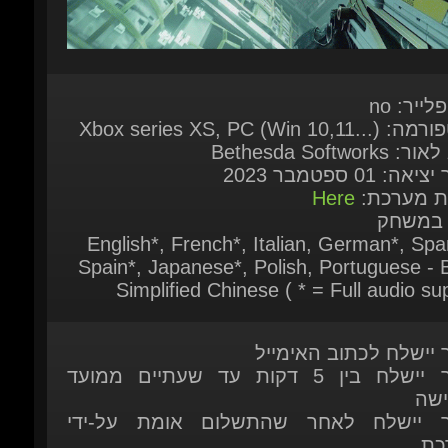
Xbox series XS, PC (Win 1...)
 Bethesda Softworks
אה: 01 ספטמבר 2023
ות מערכת:
Here
 במשחק
English*, French*, Italian, German*, Span
Spain*, Japanese*, Polish, Portuguese - Br
Simplified Chinese ( * = Full audio sup
ר יישלח לכתוב האימייל
המוצר יישלח בין 5 דקות עד שעתיים ממועד
ישה
ר יישלח לאחר שהתשלום אומת על-ידי
כת
 זמין להזמנה מיידית
ות נוספות אתם מוזמנים לפנות אלינו בצ'אט
כה
יצור איתנו קשר דרך דף הקשר שלנו.
כאן