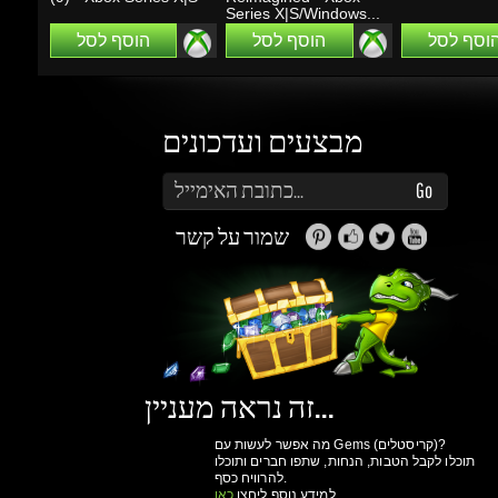
מבצעים ועדכונים
הזן את כתובת הדוא"ל שלך כדי להירשם לעדכונים ומבצעים
Go
שמור על קשר
זה נראה מעניין...
מה אפשר לעשות עם Gems (קריסטלים)?
תוכלו לקבל הטבות, הנחות, שתפו חברים ותוכלו
להרוויח כסף.
למידע נוסף ליחצו
כאן
גיימינג דרגונס
מולים
פרטיות
הצהרת
תנאי שימוש
אודות
ואבטחת מידע
נגישות
ותקנון