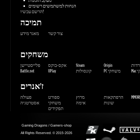
צור קשר
מאגר מידע
משחקים
ורדות
Origin
Steam
אקס-בוקס
פלייסטיישן
שחקי
PC משחקי
קונסולות
UPlay
Battle.net
ז'אנרים
MMORP
הרפתקאות
מרוץ
ספורט
פעולה
שונות
אימה
משחקי
אסטרטגיה
תפקידים
Gaming Dragons / Gamers-shop
All Rights Reserved. © 2015-2026