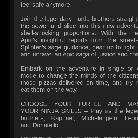
Join the legendary Turtle brothers straight
the sewer and slide into this new adventu
shell-shocking proportions. With the hel
April’s insightful reports from the street
Splinter’s sage guidance, gear up to fight 
and unravel an epic saga of justice and cha
Embark on the adventure in single or c
mode to change the minds of the citizens,
those pizzas delivered on time, and try n
eat them on the way.
CHOOSE YOUR TURTLE AND MAS
YOUR NINJA SKILLS – Play as the legen
brothers, Raphael, Michelangelo, Leona
and Donatello.
HANGOUT IN THE NEIGHBORHOOD 
SEWERS – Help the citizens, find the mewb
deliver pizzas, and build your graffiti collecti