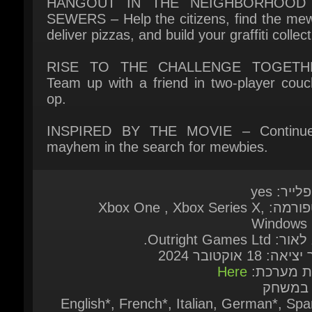
RISE TO THE CHALLENGE TOGETHE
Team up with a friend in two-player couch
op.
INSPIRED BY THE MOVIE – Continue
mayhem in the search for mewbies.
לייר: yes
פלאטפורמה: Xbox One , Xbox Series X,
Windows 1
 Outright Games Ltd.
אה: 18 אוקטובר 2024
ות מערכת:
Here
 במשחק
English*, French*, Italian, German*, Span
Spain*, Arabic, Danish, Dutch, Fin
Norwegian, Polish, Portuguese - Brazil, Sp
- Latin America*, Swedish, Traditional Chin