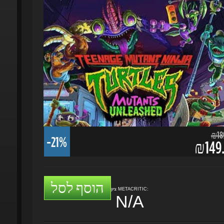
₪189.
-21%
₪149.
הוסף לסל
ציון METACRITIC:
N/A