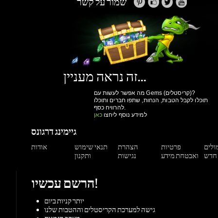
זה נראה מעניין...
מה אפשר לעשות עם Gems (קריסטלים)?
תוכלו לקבל הטבות, הנחות, שתפו חברים ותוכלו
להרוויח כסף.
למידע נוסף ליחצו
כאן
גיימינג דרגונס
מולים
פרטיות
הצהרת
תנאי שימוש
אודות
ואבטחת מידע
נגישות
ותקנון
הרשם עכשיו!
יותר קניות ביום
גישה למערכת הקריסטלים וההטבות שלנו
מעקב הזמנות
הנחות למשתמשים רשומים
הרשם עכשיו!
תמיכה