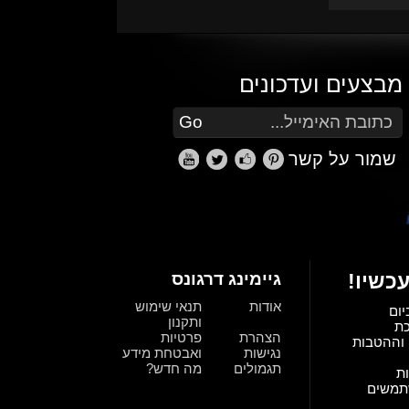
מבצעים ועדכונים
הזן את כתובת הדוא"ל שלך כדי להירשם לעדכונים ומבצעים
Go
שמור על קשר
כשיו!
גיימינג דרגונס
אודות
תנאי שימוש
יום
ותקנון
כת
הצהרת
פרטיות
וההטבות
נגישות
ואבטחת מידע
תגמולים
מה חדש?
ת
תמשים