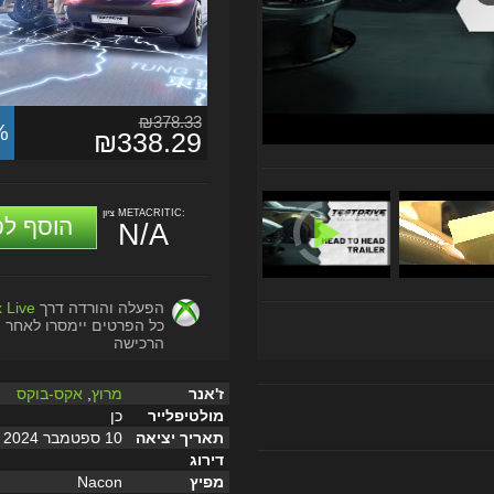
₪378.33
%
₪338.29
ציון METACRITIC:
הוסף לס
N/A
הפעלה והורדה דרך
 Live
כל הפרטים יימסרו לאחר
הרכישה
ז'אנר
מרוץ
,
אקס-בוקס
מולטיפלייר
כן
תאריך יציאה
10 ספטמבר 2024
דירוג
מפיץ
Nacon