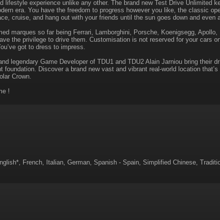
nd lifestyle experience unlike any other. The brand new Test Drive Unlimited
modern era. You have the freedom to progress however you like, the classic op
ace, cruise, and hang out with your friends until the sun goes down and even a
med marques so far being Ferrari, Lamborghini, Porsche, Koenigsegg, Apollo, D
ve the privilege to drive them. Customisation is not reserved for your cars on
You’ve got to dress to impress.
nd legendary Game Developer of TDU1 and TDU2 Alain Jarniou bring their driv
 foundation. Discover a brand new vast and vibrant real-world location that’s b
olar Crown.
me !
nglish*, French, Italian, German, Spanish - Spain, Simplified Chinese, Tradit