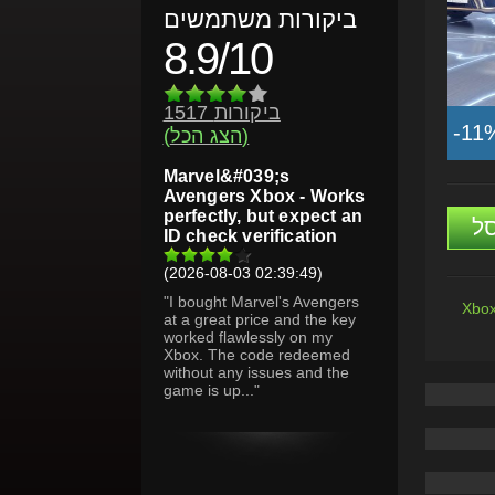
ביקורות משתמשים
8.9/10
1517 ביקורות
-11
(הצג הכל)
Marvel&#039;s
Avengers Xbox - Works
perfectly, but expect an
ל
ID check verification
(2026-08-03 02:39:49)
"I bought Marvel's Avengers
Xbox
at a great price and the key
worked flawlessly on my
Xbox. The code redeemed
without any issues and the
game is up..."