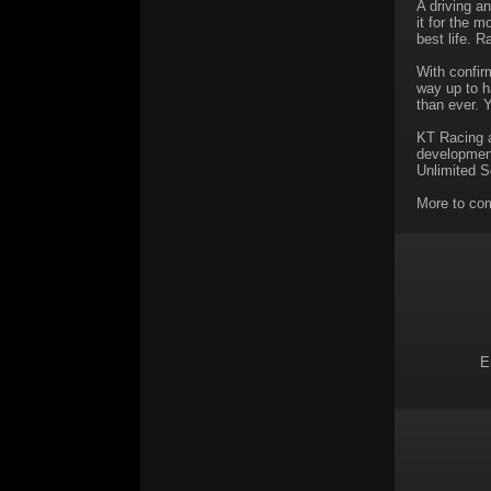
A driving a
it for the 
best life. R
With confir
way up to ha
than ever. 
KT Racing a
development
Unlimited S
More to co
E