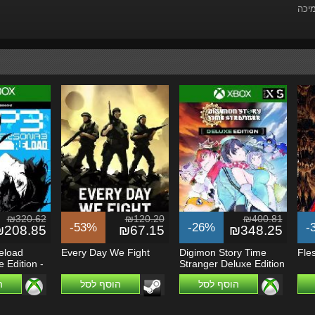
מיכה
₪320.62
₪120.20
₪400.81
-53%
-26%
-
₪208.85
₪67.15
₪348.25
eload
Every Day We Fight
Digimon Story Time
Fle
e Edition -
Stranger Deluxe Edition
- Xbox...
הוסף לסל
הוסף לסל
ה