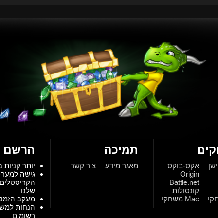
ים
תמיכה
הרשם ע
ישן
אקס-בוקס
מאגר מידע
צור קשר
יותר קניות ב
Origin
גישה למער
Battle.net
הקריסטלים 
קונסולות
שלנו
Mac משחקי
מעקב הזמנו
הנחות למש
רשומים