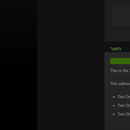
תיאור
This is the
This edition
Test Dr
Test Dr
Test Dr