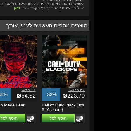
לשאלות נוספות אתם מוזמנים לפנות אלינו בצ'אט הת
או ליצור איתנו קשר דרך דף הקשר שלנו.
כאן
מוצרים נוספים העשויים לעניין אותך
₪72.11
₪280.54
36%
-32%
₪54.52
₪223.79
sh Made Fear
Call of Duty: Black Ops
6 (Account)
הוסף לסל
הוסף לסל