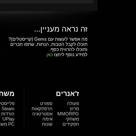
זה נראה מעניין...
מה אפשר לעשות עם Gems (קריסטלים)?
תוכלו לקבל הטבות, הנחות, שתפו חברים
ותוכלו להרוויח כסף.
למידע נוסף ליחצו
כאן
ז'אנרים
משחק
פעולה
ספורט
פלייסטי
מרוץ
הרפתקאות
Steam
MMORPG
אסטרטגיה
הורדות
משחקי
אימה
UPlay
תפקידים
שונות
PC משחקי