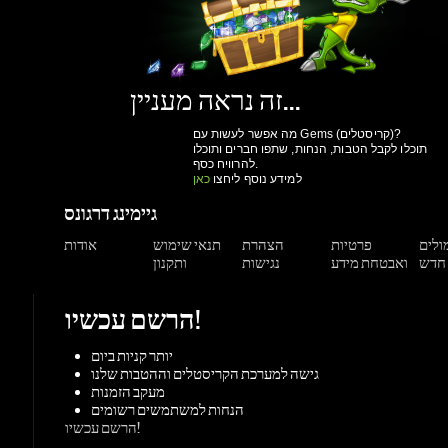
זה נראה מעניין...
מה אפשר לעשות עם Gems (קריסטלים)?
תוכלו לקבל הטבות, הנחות, שתפו חברים ותוכלו
להרוויח כסף.
למידע נוסף ליחצו
כאן
גיימינג דרגונס
מולים
פרטיות
הצהרת
תנאי שימוש
אודות
ואבטחת מידע
נגישות
ותקנון
הרשם עכשיו!
יותר קניות ביום
גישה למערכת הקריסטלים וההטבות שלנו
מעקב הזמנות
הנחות למשתמשים רשומים
הרשם עכשיו!
תמיכה
צור קשר
מאגר מידע