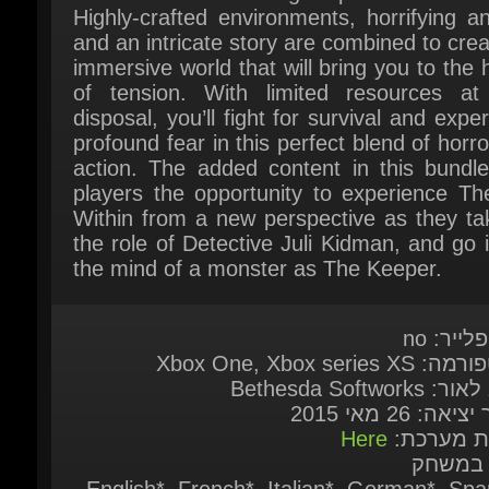
immersive world that will bring you to the h
of tension. With limited resources at 
disposal, you’ll fight for survival and exper
profound fear in this perfect blend of horro
action. The added content in this bundle 
players the opportunity to experience The
Within from a new perspective as they tak
the role of Detective Juli Kidman, and go i
the mind of a monster as The Keeper.
לייר: no
Xbox One, Xbox series X
 Bethesda Softworks
יאה: 26 מאי 2015
ות מערכת:
Here
 במשחק
English*, French*, Italian*, German*, Span
Spain*, Polish, Russian ( * = Full audio sup