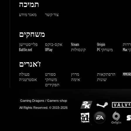
משחקים
ורדות
Origin
Steam
אקס-בוקס
פלייסטיישן
שחקי
PC משחקי
קונסולות
UPlay
Battle.net
ז'אנרים
MMORP
הרפתקאות
מרוץ
ספורט
פעולה
שונות
אימה
משחקי
אסטרטגיה
תפקידים
Gaming Dragons / Gamers-shop
All Rights Reserved. © 2015-2026