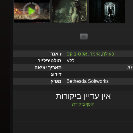
פעולה
,
אימה
,
אקס-בוקס
ז'אנר
ללא
מולטיפלייר
תאריך יציאה
דירוג
Bethesda Softworks
מפיץ
אין עדיין ביקורות
הוסף ביקורת
שלח תוך 5 דקות עד שעתיים