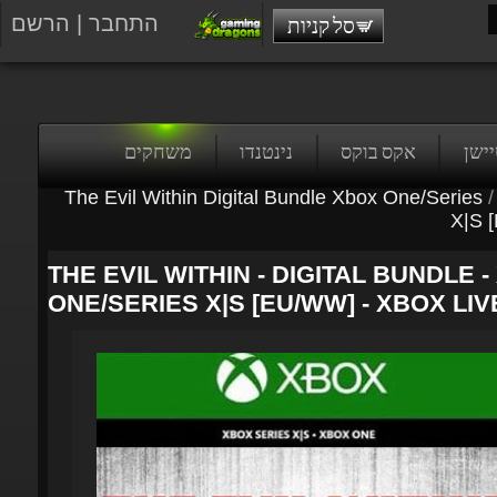
התחבר
|
הרשם
סל קניות
טיישן
אקס בוקס
נינטנדו
משחקים
The Evil Within Digital Bundle Xbox One/Series
/
X|S [
THE EVIL WITHIN - DIGITAL BUNDLE -
ONE/SERIES X|S [EU/WW] - XBOX LIV