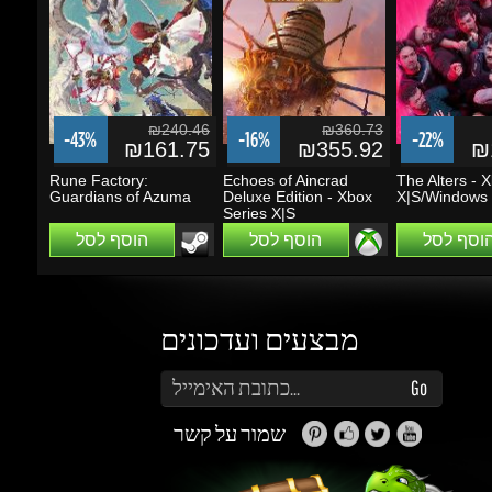
₪240.46
₪360.73
-43%
-16%
-22%
₪161.75
₪355.92
₪1
Rune Factory:
Echoes of Aincrad
The Alters - X
Guardians of Azuma
Deluxe Edition - Xbox
X|S/Windows 
Series X|S
הוסף לסל
הוסף לסל
הוסף לסל
מבצעים ועדכונים
הזן את כתובת הדוא"ל שלך כדי להירשם לעדכונים ומבצעים
Go
שמור על קשר