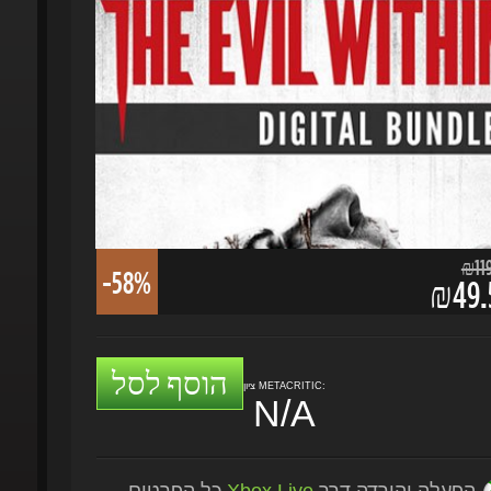
₪119.
-58%
₪49.5
הוסף לסל
ציון METACRITIC:
N/A
הפעלה והורדה דרך
Xbox Live
כל הפרטים