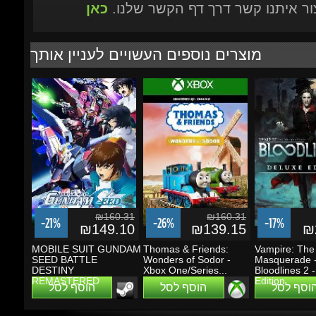
₪160.31
₪160.31
-21%
-26%
-17%
₪149.10
₪139.15
₪2
MOBILE SUIT GUNDAM
Thomas & Friends:
Vampire: The
SEED BATTLE
Wonders of Sodor -
Masquerade -
DESTINY
Xbox One/Series...
Bloodlines 2 -
REMASTERED
Edition
הוסף לסל
הוסף לסל
הוסף לסל
מבצעים ועדכונים
הזן את כתובת הדוא"ל שלך כדי להירשם לעדכונים ומבצעים
Go