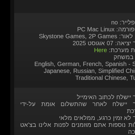
לייר: no
ה: PC Mac Linux
Skystone Games, 2P Game
אה: 07 אוגוסט 2025
ות מערכת:
Here
 במשחק
English, German, French, Spanish - S
Japanese, Russian, Simplified Chi
Traditional Chinese, Tu
ר יישלח לכתוב האימייל
ר יישלח לאחר שהתשלום אומת על-ידי
כת
ר לא זמין כרגע, ממלאים מלאי
ות נוספות אתם מוזמנים לפנות אלינו בצ'אט
כה
יצור איתנו קשר דרך דף הקשר שלנו.
כאן
מוצרים נוספים העשויים לעניין אותך