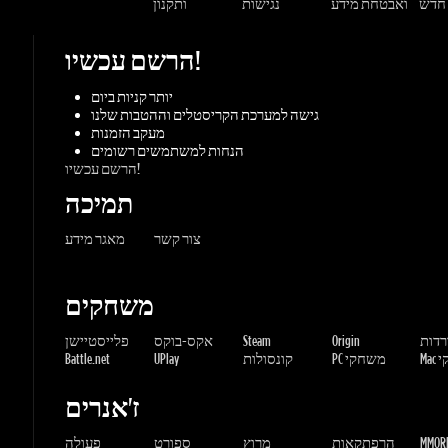
גישה למערכת הקריסטלים וההטבות שלנו
מעקב הזמנות
הנחות למשתמשים רשומים
הרשם עכשיו!
תמיכה
צור קשר
מאגר מידע
משחקים
ורדות
Origin
Steam
אקס-בוקס
פלייסטיישן
שחקי
PC משחקי
קונסולות
UPlay
Battle.net
ז'אנרים
MMORP
הרפתקאות
מרוץ
ספורט
פעולה
שונות
אימה
משחקי
אסטרטגיה
תפקידים
Gaming Dragons / Gamers-shop