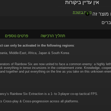
אין עדיין ביקורות
הוסף ביקורת
ברים
תהליך הרכישה
פרטים נוספים
t can only be activated in the following regions
:
ania, Middle-East, Africa, Japan & South Korea
perators of Rainbow Six are now united to face a common enemy: a highly let
sk everything in tense incursions in the containment zone. Knowledge, coopera
nd together and put everything on the line as you take on this unknown ene
ncy’s Rainbow Six Extraction is a 1- to 3-player co-op tactical FPS.
s Cross-play & Cross-progression across all platforms.