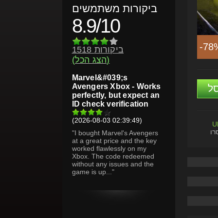
ביקורות משתמשים
8.9/10
-78
1518 ביקורות
(הצג הכל)
Marvel&#039;s
Avengers Xbox - Works
ל
perfectly, but expect an
ID check verification
(2026-08-03 02:39:49)
U
רו
"I bought Marvel's Avengers
at a great price and the key
worked flawlessly on my
Xbox. The code redeemed
without any issues and the
game is up..."