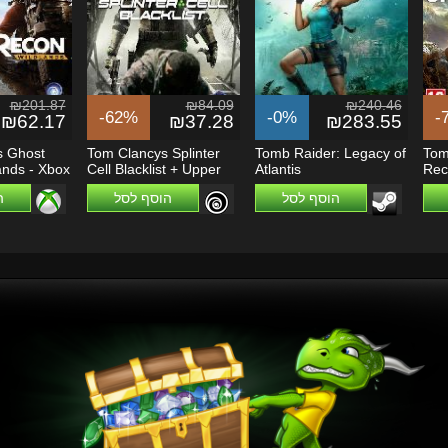
₪201.87
₪84.09
₪240.46
-62%
-0%
-
₪62.17
₪37.28
₪283.55
s Ghost
Tom Clancys Splinter
Tomb Raider: Legacy of
Tom
ands - Xbox
Cell Blacklist + Upper
Atlantis
Rec
.
Echelon DLC
[EU
הוסף לסל
הוסף לסל
ה