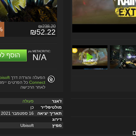
₪238.20
%
₪52.22
ציון METACRITIC:
הוסף לס
N/A
הפעלה והורדה דרך
bisoft
Connect
כל הפרטים יימס
לאחר הרכישה
ז'אנר
פעולה
מולטיפלייר
כן
תאריך יציאה
16 ספטמבר 2021
דירוג
מפיץ
Ubisoft
ם