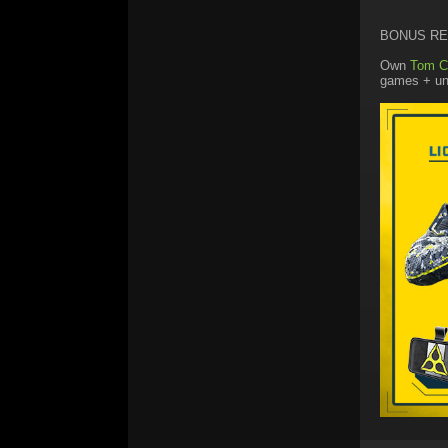
BONUS R
Own
Tom C
games + unl