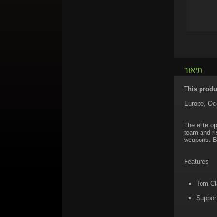
תיאור
This produc
Europe, Oce
The elite o
team and ri
weapons. Ba
Features
Tom Cla
Support