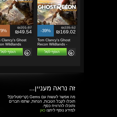
₪201.87
₪235.52
79%
-39%
₪49.54
₪169.02
 Clancy's Ghost
Tom Clancy's Ghost
on Wildlands
Recon Wildlands -
/RoW]
Deluxe Edition...
הוסף לסל
הוסף לסל
זה נראה מעניין...
מה אפשר לעשות עם Gems (קריסטלים)?
תוכלו לקבל הטבות, הנחות, שתפו חברים
ותוכלו להרוויח כסף.
למידע נוסף ליחצו
כאן