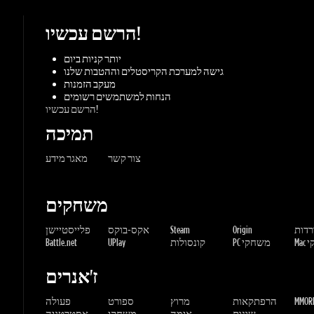
מעקב הזמנות
הנחות למשתמשים רשומים
הרשם עכשיו!
תמיכה
צור קשר
מאגר מידע
משחקים
ורדות
Origin
Steam
אקס-בוקס
פלייסטיישן
שחקי
PC משחקי
קונסולות
UPlay
Battle.net
ז'אנרים
MMORP
הרפתקאות
מרוץ
ספורט
פעולה
שונות
אימה
משחקי
אסטרטגיה
תפקידים
Gaming Dragons / Gamers-shop
All Rights Reserved. © 2015-2026