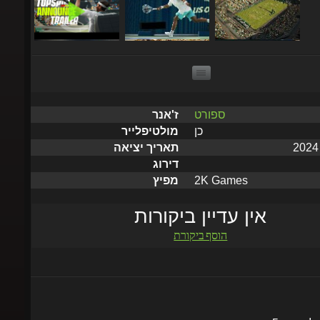
ספורט
ז'אנר
כן
מולטיפלייר
תאריך יציאה
דירוג
2K Games
מפיץ
אין עדיין ביקורות
הוסף ביקורת
שלח תוך 5 דקות עד שעתיים