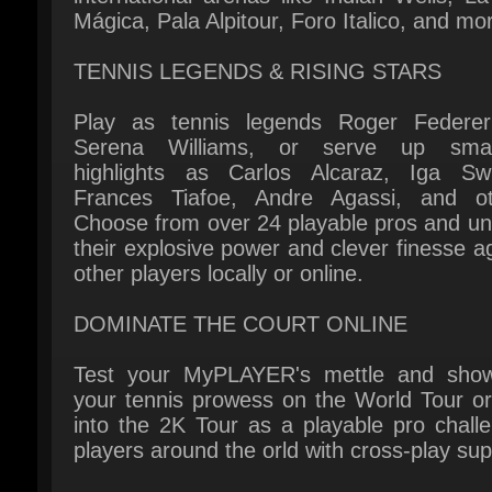
TENNIS LEGENDS & RISING STARS
Play as tennis legends Roger Federer
Serena Williams, or serve up smas
highlights as Carlos Alcaraz, Iga Swia
Frances Tiafoe, Andre Agassi, and oth
Choose from over 24 playable pros and unl
their explosive power and clever finesse ag
other players locally or online.
DOMINATE THE COURT ONLINE
Test your MyPLAYER's mettle and show
your tennis prowess on the World Tour or 
into the 2K Tour as a playable pro challe
players around the orld with cross-play supp
TRAIN WITH JOHN MCENROE
From power serves to gorgeous drop-sh