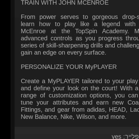
learn how to play like a legend with 
McEnroe at the TopSpin Academy. Ma
advanced controls as you progress throu
series of skill-sharpening drills and challeng
gain an edge on every surface.
PERSONALIZE YOUR MyPLAYER
Create a MyPLAYER tailored to your play s
and define your look on the court! With a
range of customization options, you can f
tune your attributes and earn new Coac
Fittings, and gear from adidas, HEAD, Lac
New Balance, Nike, Wilson, and more.
לייר: yes
ורמה: PC
ור: 2K Games
אה: 23 אפריל 2024