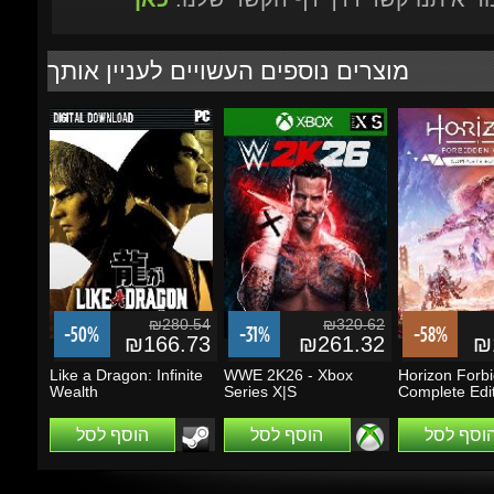
₪280.54
₪320.62
-50%
-31%
-58%
₪166.73
₪261.32
₪1
Like a Dragon: Infinite
WWE 2K26 - Xbox
Horizon Forbi
Wealth
Series X|S
Complete Editi
הוסף לסל
הוסף לסל
הוסף לסל
מבצעים ועדכונים
הזן את כתובת הדוא"ל שלך כדי להירשם לעדכונים ומבצעים
Go