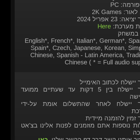
ות מערכת:
Here
 במשחק
English*, French*, Italian*, German*, Span
Spain*, Czech, Japanese, Korean, Simpl
Chinese, Spanish - Latin America, Tradit
Chinese ( * = Full audio sup
ר יישלח לכתוב האימייל
המוצר יישלח בין 5 דקות עד שעתיים ממועד
ישה
ר יישלח לאחר שהתשלום אומת על-ידי
כת
 זמין להזמנה מיידית
ות נוספות אתם מוזמנים לפנות אלינו בצ'אט
כה
יצור איתנו קשר דרך דף הקשר שלנו.
כאן
מוצרים נוספים העשויים לעניין אותך