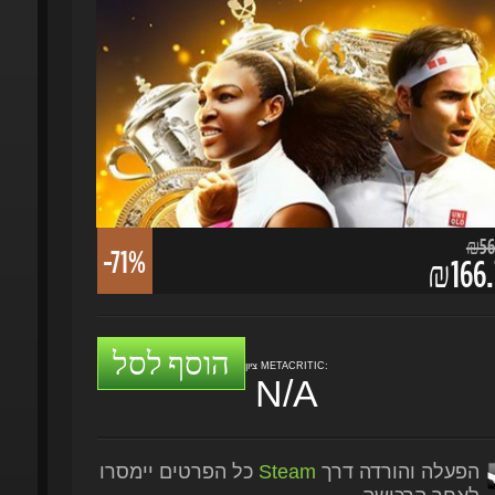
₪567.
-71%
₪166.
הוסף לסל
ציון METACRITIC:
N/A
הפעלה והורדה דרך
Steam
כל הפרטים יימסרו
לאחר הרכישה