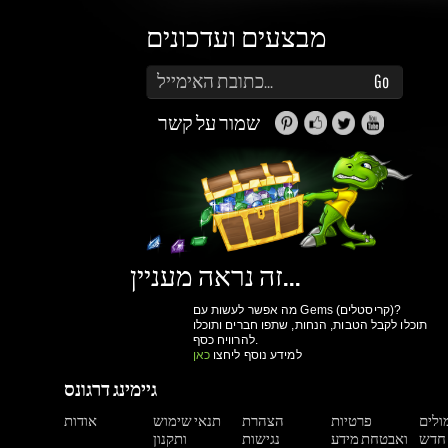
שמור על קשר
זה נראה מעניין...
מה אפשר לעשות עם Gems (קריסטלים)?
תוכלו לקבל הטבות, הנחות, שתפו חברים ותוכלו
להרוויח כסף.
למידע נוסף ליחצו
כאן
גיימינג דרגונס
מולים
פרטיות
הצהרת
תנאי שימוש
אודות
ואבטחת מידע
נגישות
ותקנון
הרשם עכשיו!
יותר קניות ביום
גישה למערכת הקריסטלים וההטבות שלנו