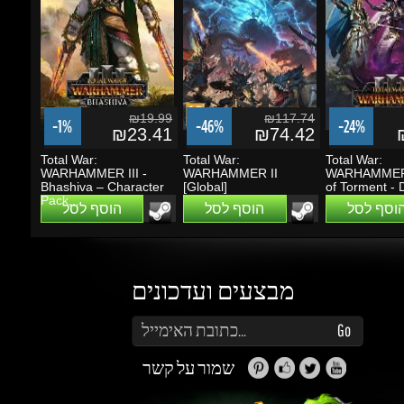
₪19.99
₪117.74
-1%
-46%
-24%
₪23.41
₪74.42
₪
Total War:
Total War:
Total War:
WARHAMMER III -
WARHAMMER II
WARHAMMER II
Bhashiva – Character
[Global]
of Torment - D
Pack...
הוסף לסל
הוסף לסל
הוסף לסל
מבצעים ועדכונים
הזן את כתובת הדוא"ל שלך כדי להירשם לעדכונים ומבצעים
Go
שמור על קשר
זה נראה מעניין...