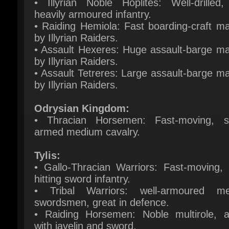
by Illyrian Raiders.
• Assault Hexeres: Huge assault-barge ma
by Illyrian Raiders.
• Assault Tetreres: Large assault-barge m
by Illyrian Raiders.
Odrysian Kingdom:
• Thracian Horsemen: Fast-moving, sp
armed medium cavalry.
Tylis:
• Gallo-Thracian Warriors: Fast-moving, h
hitting sword infantry.
• Tribal Warriors: well-armoured me
swordsmen, great in defence.
• Raiding Horsemen: Noble multirole, a
with javelin and sword.
New Mercenaries
– The soldiers of the ra
nations know well the value of coin and wil