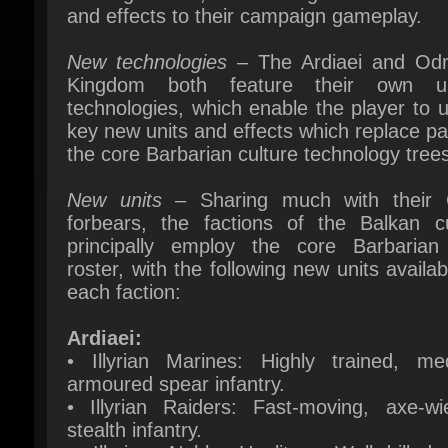
Kingdom both feature their own un
technologies, which enable the player to u
key new units and effects which replace par
the core Barbarian culture technology trees
New units
– Sharing much with their Ce
forbears, the factions of the Balkan cul
principally employ the core Barbarian u
roster, with the following new units availabl
each faction:
Ardiaei:
• Illyrian Marines: Highly trained, med
armoured spear infantry.
• Illyrian Raiders: Fast-moving, axe-wiel
stealth infantry.
• Illyrian Noble Hoplites: Well-drilled, 
heavily armoured infantry.
• Raiding Hemiola: Fast boarding-craft ma