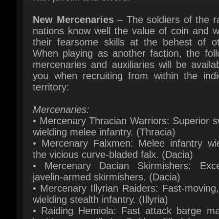
their fearsome skills at the behest of ot
When playing as another faction, the foll
mercenaries and auxiliaries will be availab
you when recruiting from within the indic
territory:
Mercenaries:
• Mercenary Thracian Warriors: Superior s
wielding melee infantry. (Thracia)
• Mercenary Falxmen: Melee infantry wiel
the vicious curve-bladed falx. (Dacia)
• Mercenary Dacian Skirmishers: Excell
javelin-armed skirmishers. (Dacia)
• Mercenary Illyrian Raiders: Fast-moving,
wielding stealth infantry. (Illyria)
• Raiding Hemiola: Fast attack barge ma
by Mercenary Illyrian Raiders (Illyria)
Auxiliaries:
• Auxiliary Thracian Warriors: Superior s