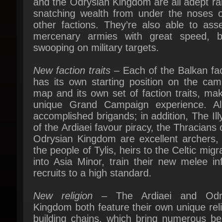
mercenary armies with great speed, be
swooping on military targets.
New faction traits
– Each of the Balkan fac
has its own starting position on the camp
map and its own set of faction traits, mak
unique Grand Campaign experience. All
accomplished brigands; in addition, The Illy
of the Ardiaei favour piracy, the Thracians o
Odrysian Kingdom are excellent archers, w
the people of Tylis, heirs to the Celtic migra
into Asia Minor, train their new melee inf
recruits to a high standard.
New religion
– The Ardiaei and Odry
Kingdom both feature their own unique reli
building chains, which bring numerous ben
and effects to their campaign gameplay.
New technologies
– The Ardiaei and Odry