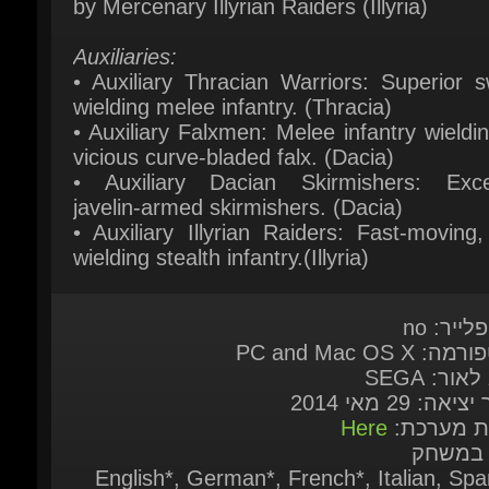
wielding melee infantry. (Thracia)
• Auxiliary Falxmen: Melee infantry wieldin
vicious curve-bladed falx. (Dacia)
• Auxiliary Dacian Skirmishers: Excell
javelin-armed skirmishers. (Dacia)
• Auxiliary Illyrian Raiders: Fast-moving,
wielding stealth infantry.(Illyria)
לייר: no
: PC and Mac OS X
לאור: SEGA
יאה: 29 מאי 2014
ות מערכת:
Here
 במשחק
English*, German*, French*, Italian, Span
Spain, Russian, Polish, Czech,Turkish ( * =
audio sup