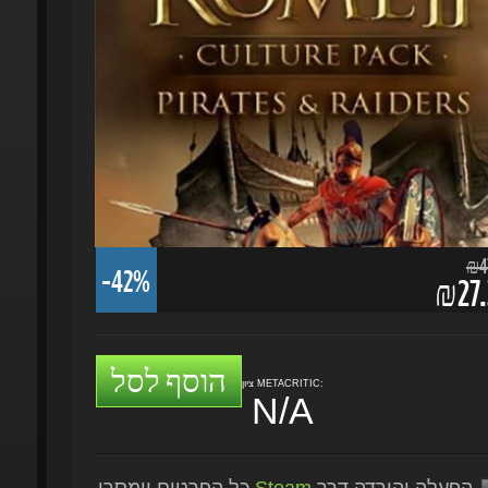
₪47.
-42%
₪27.
הוסף לסל
ציון METACRITIC:
N/A
הפעלה והורדה דרך
Steam
כל הפרטים יימסרו