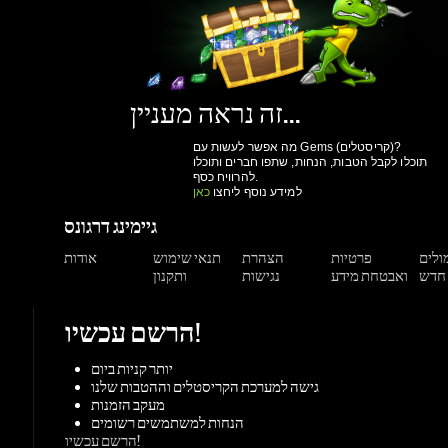
מה אפשר לעשות עם Gems (קריסטלים)?
תוכלו לקבל הטבות, הנחות, שתפו חברים ותוכלו
להרוויח כסף.
למידע נוסף ליחצו
כאן
גיימינג דרגונס
מולים
פרטיות
הצהרת
תנאי שימוש
אודות
ואבטחת מידע
נגישות
ותקנון
הרשם עכשיו!
יותר קניות ביום
גישה למערכת הקריסטלים וההטבות שלנו
מעקב הזמנות
הנחות למשתמשים רשומים
הרשם עכשיו!
תמיכה
צור קשר
מאגר מידע