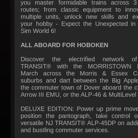
multiple units, unlock new skills and ex
your hobby - Expect the Unexpected in T
Sim World 6!
ALL ABOARD FOR HOBOKEN
Discover the electrified network o
TRANSIT® with the MORRISTOWN LI
March across the Morris & Essex Co
suburbs and dart between the Big Apple
the commuter town of Dover aboard the cla
Arrow III EMU, or the ALP-46 & MultiLevel c
DELUXE EDITION: Power up prime mover
position the pantograph, take control of
versatile NJ TRANSIT® ALP-45DP on additi
and bustling commuter services.
THE ENGLISH RIVIERA