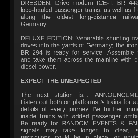
Germany.
DELUXE EDITION: Venerable shunting trac
drives into the yards of Germany; the icon
BR 294 is ready for service! Assemble tr
and take them across the mainline with cl
diesel power.
EXPECT THE UNEXPECTED
The next station is… ANNOUNCEME
Listen out both on platforms & trains for au
details of every journey. Be further imme
inside trains with added passenger ambie
Be ready for RANDOM EVENTS & FAU
signals may take longer to clear, s
restrictions could be in place, or equip
failures on your train may need resolving.
THE RAILS ARE YOURS