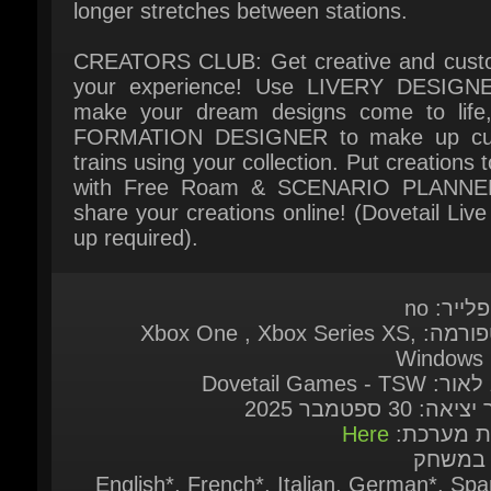
make your dream designs come to life,
FORMATION DESIGNER to make up cu
trains using your collection. Put creations t
with Free Roam & SCENARIO PLANNER
share your creations online! (Dovetail Live 
up required).
לייר: no
פלאטפורמה: Xbox One , Xbox Series XS,
Windows 1
Dovetail Games - TSW
אה: 30 ספטמבר 2025
ות מערכת:
Here
 במשחק
English*, French*, Italian, German*, Span
Spain, Polish, Russian, Simplified Chi
Japanese ( * = Full audio sup