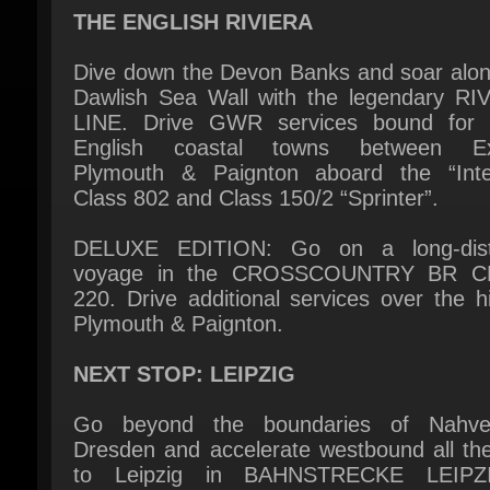
Dive down the Devon Banks and soar along
Dawlish Sea Wall with the legendary RIV
LINE. Drive GWR services bound for idy
English coastal towns between Exe
Plymouth & Paignton aboard the “Interc
Class 802 and Class 150/2 “Sprinter”.
DELUXE EDITION: Go on a long-dist
voyage in the CROSSCOUNTRY BR C
220. Drive additional services over the hil
Plymouth & Paignton.
NEXT STOP: LEIPZIG
Go beyond the boundaries of Nahver
Dresden and accelerate westbound all the
to Leipzig in BAHNSTRECKE LEIPZ
DRESDEN. Drive modern ICE-T, BR 442
loco-hauled passenger trains, as well as fre
along the oldest long-distance railwa