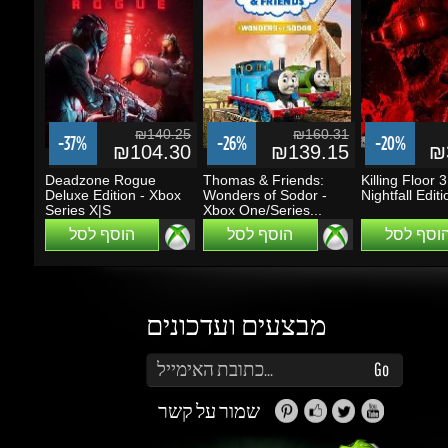
₪140.25
₪160.31
-37%
-26%
-20%
₪104.30
₪139.15
₪3
Deadzone Rogue
Thomas & Friends:
Killing Floor 3 E
Deluxe Edition - Xbox
Wonders of Sodor -
Nightfall Editio
Series X|S
Xbox One/Series...
הוסף לסל
הוסף לסל
הוסף לסל
מבצעים ועדכונים
הזן את כתובת הדוא"ל שלך כדי להירשם לעדכונים ומבצעים
Go
שמור על קשר
זה נראה מעניין...