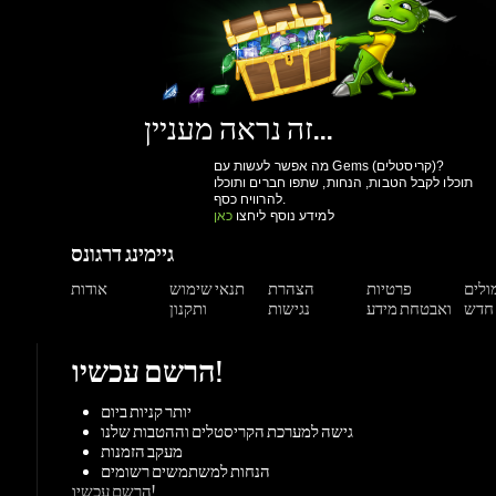
מה אפשר לעשות עם Gems (קריסטלים)?
תוכלו לקבל הטבות, הנחות, שתפו חברים ותוכלו
להרוויח כסף.
למידע נוסף ליחצו
כאן
גיימינג דרגונס
מולים
פרטיות
הצהרת
תנאי שימוש
אודות
ואבטחת מידע
נגישות
ותקנון
הרשם עכשיו!
יותר קניות ביום
גישה למערכת הקריסטלים וההטבות שלנו
מעקב הזמנות
הנחות למשתמשים רשומים
הרשם עכשיו!
תמיכה
צור קשר
מאגר מידע