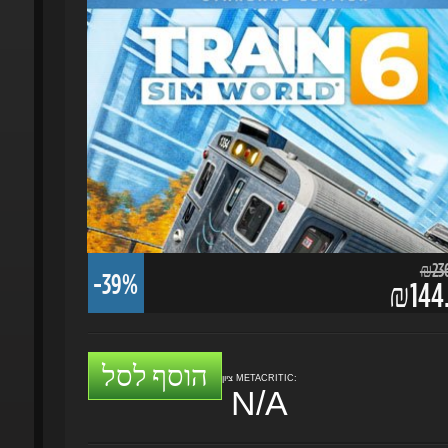
₪236.
-39%
₪144.
הוסף לסל
ציון METACRITIC:
N/A