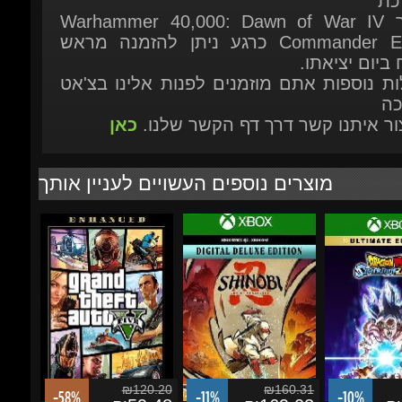
ח ביום יציאתו.
ות נוספות אתם מוזמנים לפנות אלינו בצ'אט
כה
יצור איתנו קשר דרך דף הקשר שלנו.
כאן
מוצרים נוספים העשויים לעניין אותך
₪120.20
₪160.31
-58%
-11%
-10%
₪59.48
₪169.02
₪5
Grand Theft Auto V
Shinobi: Art of
DRAGON BALL
(GTA 5) Enhanced
Vengeance Deluxe
Sparking! ZE
Edition - Xbox...
Ultimate Editio