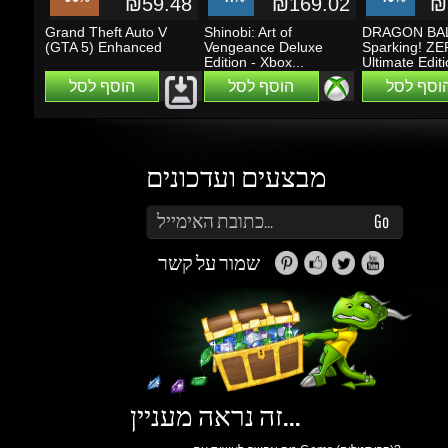
הוסף לסל
הוסף לסל
הוסף לסל
מבצעים ועדכונים
הזן את כתובת הדוא"ל שלך כדי להירשם לעדכונים ומבצעים
Go
שמור על קשר
זה נראה מעניין...
מה אפשר לעשות עם Gems (קריסטלים)?
תוכלו לקבל הטבות, הנחות, שתפו חברים ותוכלו
להרוויח כסף.
למידע נוסף ליחצו
כאן