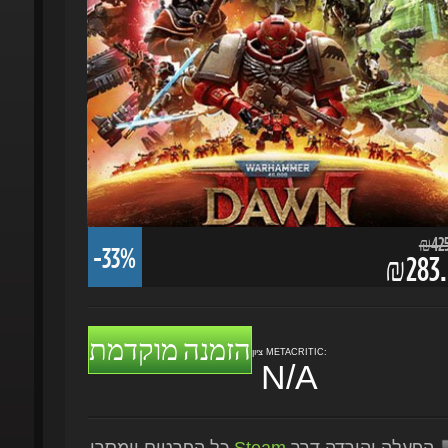
₪425.
-33%
₪283.5
הזמנה מוקדמת
ציון METACRITIC:
N/A
הפעלה והורדה דרך
Steam
כל הפרטים יימסרו