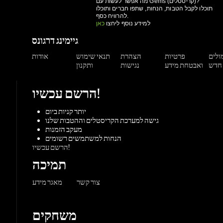
גיימינג דרגונס
מולים
פרטיות
הצהרת
תנאי שימוש
אודות
ואבטחת מידע
נגישות
ותקנון
הרשם עכשיו!
יותר קניות ביום
גישה למערכת הקריסטלים וההטבות שלנו
מעקב הזמנות
הנחות למשתמשים רשומים
הרשם עכשיו!
תמיכה
צור קשר
מאגר מידע
משחקים
ורדות
Origin
Steam
אקס-בוקס
פלייסטיישן
שחקי
PC משחקי
קונסולות
UPlay
Battle.net