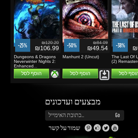
₪120.20
₪84.09
-25%
-50%
-38%
₪106.99
₪49.54
₪2
Dungeons & Dragons
Manhunt 2 (Uncut)
The Last Of Us:
Neverwinter Nights 2:
(2) Remastere
Enhanced...
הוסף לסל
הוסף לסל
הוסף לסל
מבצעים ועדכונים
הזן את כתובת הדוא"ל שלך כדי להירשם לעדכונים ומבצעים
Go
שמור על קשר