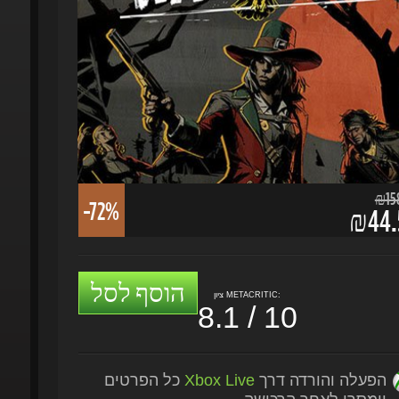
₪158.
-72%
₪44.5
הוסף לסל
ציון METACRITIC:
8.1 / 10
הפעלה והורדה דרך
Xbox Live
כל הפרטים
יימסרו לאחר הרכישה