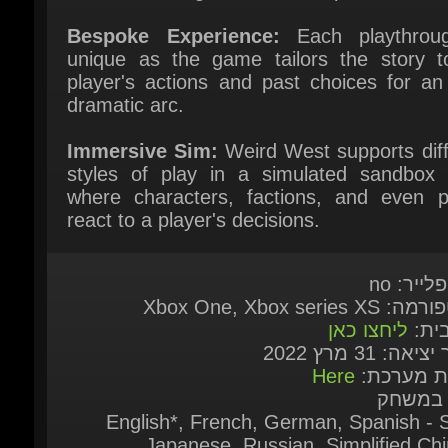
unique as the game tailors the story to
player's actions and past choices for an 
dramatic arc.
Immersive Sim:
Weird West supports diff
styles of play in a simulated sandbox w
where characters, factions, and even pl
react to a player's decisions.
לייר: no
Xbox One, Xbox series X
בית:
ליחצו כאן
יאה: 31 מרץ 2022
ות מערכת:
Here
 במשחק
English*, French, German, Spanish - S
Japanese, Russian, Simplified Chi
Traditional Chinese, Korean, Portuguese - B
( * = Full audio sup