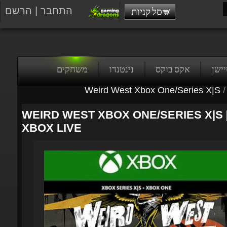
התחבר
|
הרשם
סל קניות
טיישן
אקס בוקס
נינטנדו
משחקים
Weird West Xbox One/Series X|S
/
WEIRD WEST XBOX ONE/SERIES X|S [A
XBOX LIVE