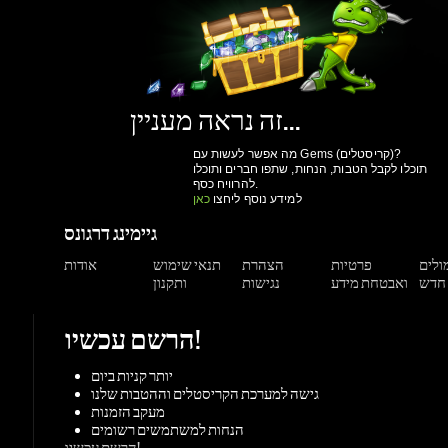
זה נראה מעניין...
מה אפשר לעשות עם Gems (קריסטלים)?
תוכלו לקבל הטבות, הנחות, שתפו חברים ותוכלו
להרוויח כסף.
למידע נוסף ליחצו
כאן
גיימינג דרגונס
מולים
פרטיות
הצהרת
תנאי שימוש
אודות
ואבטחת מידע
נגישות
ותקנון
הרשם עכשיו!
יותר קניות ביום
גישה למערכת הקריסטלים וההטבות שלנו
מעקב הזמנות
הנחות למשתמשים רשומים
הרשם עכשיו!
תמיכה
צור קשר
מאגר מידע