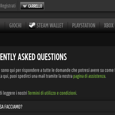
|
Registrati
CARRELLO
GIOCHI
STEAM WALLET
PLAYSTATION
XBOX
ENTLY ASKED QUESTIONS
 sono qui per rispondere a tutte le domande che potresi avere su come fu
a qui, puoi spedirci una mail tramite la nostra
pagina di assistenza
.
di leggere i nostri
Termini di utilizzo e condizioni
.
SA FACCIAMO?