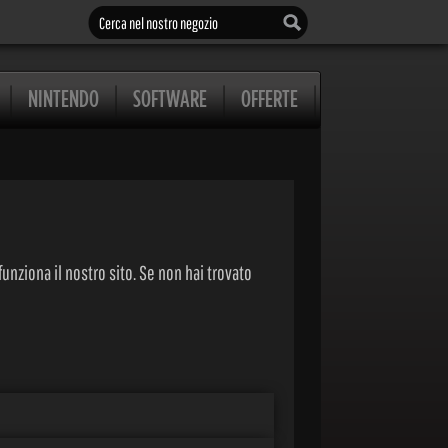
Cerca nel nostro negozio
NINTENDO
SOFTWARE
OFFERTE
nziona il nostro sito. Se non hai trovato