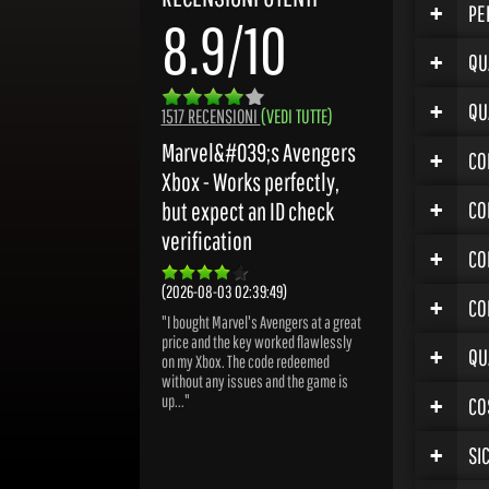
+
PE
8.9/10
+
QU
+
QU
1517 RECENSIONI
(VEDI TUTTE)
Marvel&#039;s Avengers
+
CO
Xbox - Works perfectly,
+
CO
but expect an ID check
verification
+
CO
(2026-08-03 02:39:49)
+
CO
"I bought Marvel's Avengers at a great
price and the key worked flawlessly
+
QU
on my Xbox. The code redeemed
without any issues and the game is
+
up..."
CO
+
SI