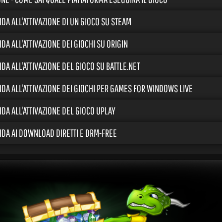
IDA ALL'ATTIVAZIONE DI UN GIOCO SU STEAM
IDA ALL'ATTIVAZIONE DEI GIOCHI SU ORIGIN
IDA ALL'ATTIVAZIONE DEL GIOCO SU BATTLE.NET
IDA ALL'ATTIVAZIONE DEI GIOCHI PER GAMES FOR WINDOWS LIVE
IDA ALL'ATTIVAZIONE DEL GIOCO UPLAY
IDA AI DOWNLOAD DIRETTI E DRM-FREE