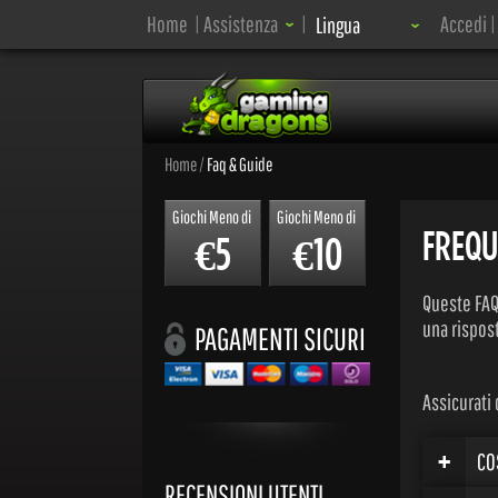
Lingua:
Home
|
Assistenza
|
Accedi
Lingua
Home
/
Faq & Guide
Giochi Meno di
Giochi Meno di
FREQU
5
10
€
€
Queste FAQ
una rispost
PAGAMENTI SICURI
Assicurati 
+
CO
RECENSIONI UTENTI