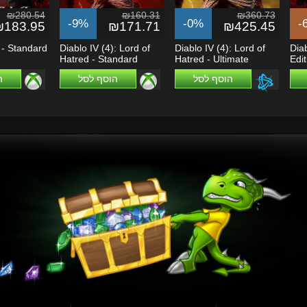
₪280.54
₪160.31
₪360.73
-9%
-0%
-
₪183.95
₪171.71
₪425.45
 - Standard
Diablo IV (4): Lord of
Diablo IV (4): Lord of
Diab
Hatred - Standard
Hatred - Ultimate
Edi
|S...
Edition -...
Edition (DLC)
One
הוסף לסל
הוסף לסל
ה