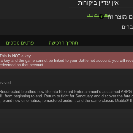
אין עדיין ביקורות
הוסף ביקורת
ברים
תהליך הרכישה
פרטים נוספים
This is
NOT
a key.
 a key and the game cannot be linked to your Battle.net account, you will rece
edeemed on that account.
rvived
 Resurrected breathes new life into Blizzard Entertainment’s acclaimed ARPG a
®, from beginning to end. Return to fight for Sanctuary and discover the fate 
, brand-new cinematics, remastered audio… and the same classic Diablo® I