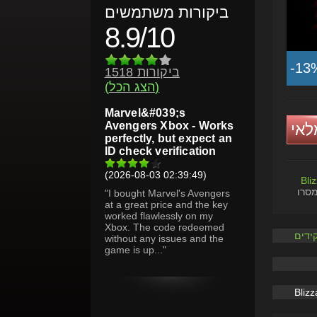
ביקורות משתמשים
8.9/10
-13
1518 ביקורות
(הצג הכל)
Marvel&#039;s
Avengers Xbox - Works
לאי
perfectly, but expect an
ID check verification
(2026-08-03 02:39:49)
Bli
מסרו
"I bought Marvel's Avengers
at a great price and the key
worked flawlessly on my
Xbox. The code redeemed
ידים
without any issues and the
game is up..."
Bliz