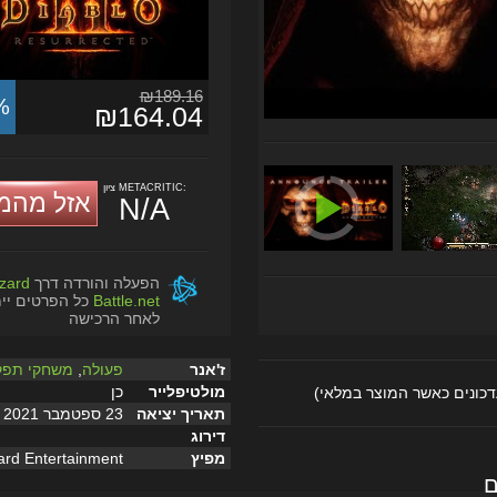
₪189.16
%
₪164.04
ציון METACRITIC:
אזל מהמ
N/A
הפעלה והורדה דרך
zzard
Battle.net
כל הפרטים יי
לאחר הרכישה
ז'אנר
פעולה
,
משחקי תפק
מולטיפלייר
כן
דכונים כאשר המוצר במלאי)
תאריך יציאה
23 ספטמבר 2021
דירוג
מפיץ
zard Entertainment
ם