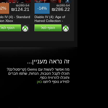
₪280.54
₪280.54
62%
-14%
₪124.21
₪286.22
lo IV (4) - Standard
Diablo IV (4): Age of
tion Xbox
Hatred Collection -
/Series X|S
Xbox...
הוסף לסל
הוסף לסל
זה נראה מעניין...
מה אפשר לעשות עם Gems (קריסטלים)?
תוכלו לקבל הטבות, הנחות, שתפו חברים
ותוכלו להרוויח כסף.
למידע נוסף ליחצו
כאן