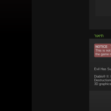
תיאור
NOTICE
: 
This is not
the game r
Evil Has Su
Diablo® II:
Destruction
3D graphics