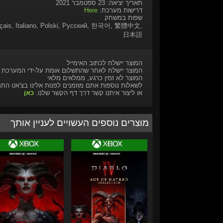
תאריך יציאה: 23 ספטמבר 2021
דרישות מערכת:
Here
שפות במשחק
rançais, Italiano, Polski, Русский, 한국어, 繁體中文,
日本語
המוצר יישלח לכתוב האימייל
המוצר יישלח לאחר שהתשלום אומת על-ידי המערכת
המוצר לא זמין כרגע, ממלאים מלאי
לשאלות נוספות אתם מוזמנים לפנות אלינו בצ'אט הת
או ליצור איתנו קשר דרך דף הקשר שלנו.
כאן
מוצרים נוספים העשויים לעניין אותך