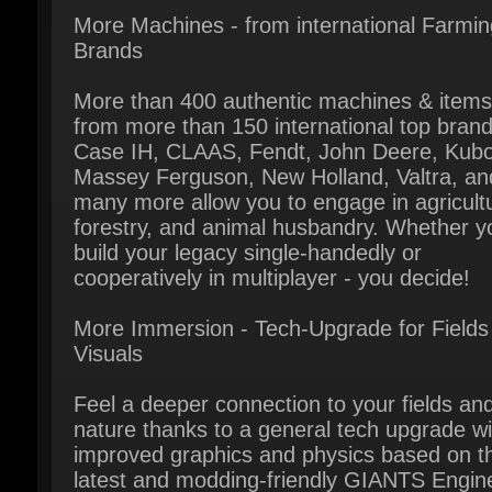
More than 400 authentic machines & items
from more than 150 international top brands
Case IH, CLAAS, Fendt, John Deere, Kubot
Massey Ferguson, New Holland, Valtra, and
many more allow you to engage in agricultu
forestry, and animal husbandry. Whether yo
build your legacy single-handedly or
cooperatively in multiplayer - you decide!
More Immersion - Tech-Upgrade for Fields 
Visuals
Feel a deeper connection to your fields and
nature thanks to a general tech upgrade wit
improved graphics and physics based on th
latest and modding-friendly GIANTS Engine
Including distance fog, enhanced shadows,
dynamic weather effects, ground deformati
and more. The romantic life of virtual farmi