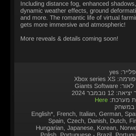
gets more immersive and atmospheric!
More reveals & details coming soon!
לייר: yes
: Xbox series XS
: Giants Software
אה: 12 נובמבר 2024
ות מערכת:
Here
 במשחק
English*, French, Italian, German, Span
Spain, Czech, Danish, Dutch, Fin
Hungarian, Japanese, Korean, Norweg
Polish, Portuguese - Brazil, Portugu
Portugal, Romanian, Russian, Simpl
Chinese, Spanish - Latin America, Swe
Thai, Traditional Chinese, Turkish, Ukrai