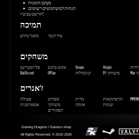
צור קשר
מאגר מידע
משחקים
ורדות
Origin
Steam
אקס-בוקס
פלייסטיישן
שחקי
PC משחקי
קונסולות
UPlay
Battle.net
ז'אנרים
MMORP
הרפתקאות
מרוץ
ספורט
פעולה
שונות
אימה
משחקי
אסטרטגיה
תפקידים
Gaming Dragons / Gamers-shop
All Rights Reserved. © 2015-2026