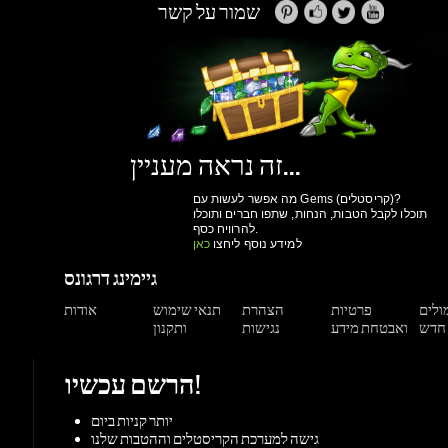
זה נראה מעניין...
מה אפשר לעשות עם Gems (קריסטלים)?
תוכלו לקבל הטבות, הנחות, שתפו חברים ותוכלו
להרוויח כסף.
למידע נוסף ליחצו
כאן
גיימינג דרגונס
מולים
פרטיות
הצהרת
תנאי שימוש
אודות
ואבטחת מידע
נגישות
ותקנון
הרשם עכשיו!
יותר קניות ביום
גישה למערכת הקריסטלים וההטבות שלנו
מעקב הזמנות
הנחות למשתמשים רשומים
הרשם עכשיו!
תמיכה