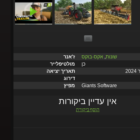
שונות
,
אקס-בוקס
ז'אנר
כן
מולטיפלייר
תאריך יציאה
דירוג
Giants Software
מפיץ
אין עדיין ביקורות
הוסף ביקורת
שלח תוך 5 דקות עד שעתיים