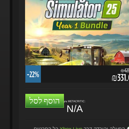
₪425.
-22%
₪331.
הוסף לסל
ציון METACRITIC:
N/A
הפעלה והורדה דרך
Xbox Live
כל הפרטים