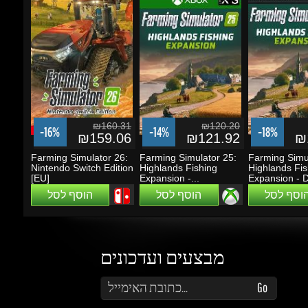
₪160.31
₪120.20
-16%
-14%
-18%
₪159.06
₪121.92
₪1
Farming Simulator 26:
Farming Simulator 25:
Farming Simula
Nintendo Switch Edition
Highlands Fishing
Highlands Fish
[EU]
Expansion -...
Expansion - D
הוסף לסל
הוסף לסל
הוסף לסל
מבצעים ועדכונים
הזן את כתובת הדוא"ל שלך כדי להירשם לעדכונים ומבצעים
Go
שמור על קשר