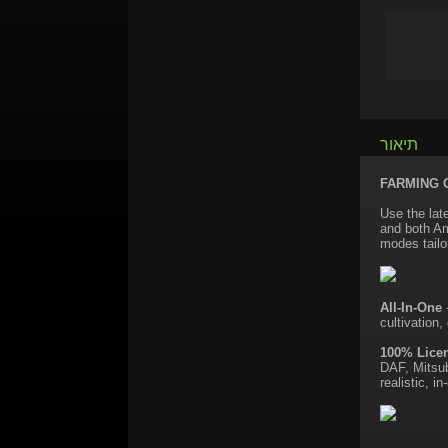
תיאור
FARMING 
Use the lat
and both Am
modes tailo
All-In-One
-
cultivation
100% Lice
DAF, Mitsub
realistic, i