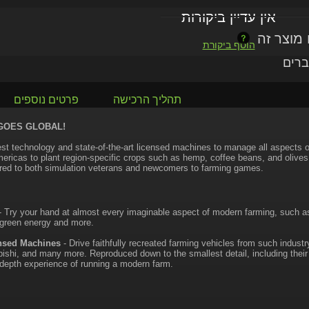
אין עדיין ביקורות
הוסף ביקורת
ברים
תהליך הרכישה
פרטים נוספים
GOES GLOBAL!
est technology and state-of-the-art licensed machines to manage all aspects 
ericas to plant region-specific crops such as hemp, coffee beans, and olive
red to both simulation veterans and newcomers to farming games.
 Try your hand at almost every imaginable aspect of modern farming, such as
, green energy and more.
nsed Machines
- Drive faithfully recreated farming vehicles from such indust
ishi, and many more. Reproduced down to the smallest detail, including their 
n-depth experience of running a modern farm.