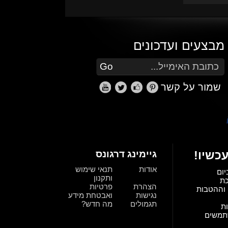
מבצעים ועדכונים
הזן את כתובת הדוא"ל שלך כדי להירשם לעדכונים ומבצעים
Go
שמור על קשר
כשיו!
גיימינג דרגונס
אודות
תנאי שימוש
יום
ותקנון
כת
הצהרת
פרטיות
וההטבות
נגישות
ואבטחת מידע
תגמולים
מה חדש?
ת
תמשים