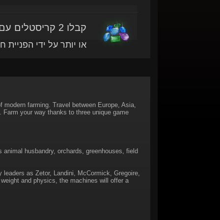
קבלו 2 קריסטלים עם מוצר זה
או יותר על ידי הפניית ח
of modern farming. Travel between Europe, Asia,
s. Farm your way thanks to three unique game
 animal husbandry, orchards, greenhouses, field
ry leaders as Zetor, Landini, McCormick, Gregoire,
weight and physics, the machines will offer a