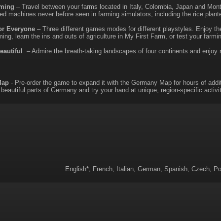
rming
– Travel between your farms located in Italy, Colombia, Japan and Mon
ed machines never before seen in farming simulators, including the rice plan
or Everyone
– Three different games modes for different playstyles. Enjoy t
ing, learn the ins and outs of agriculture in My First Farm, or test your farm
eautiful
– Admire the breath-taking landscapes of four continents and enjoy rea
Map
- Pre-order the game to expand it with the Germany Map for hours of addi
 beautiful parts of Germany and try your hand at unique, region-specific activ
English*, French, Italian, German, Spanish, Czech, Po