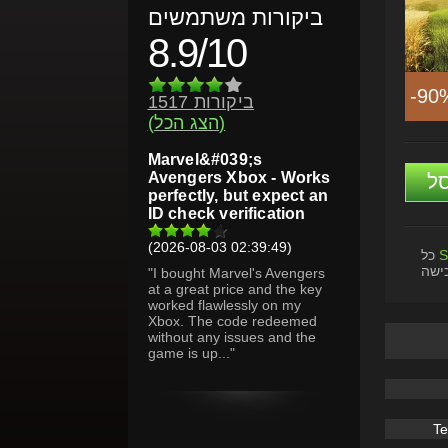
ביקורות משתמשים
8.9/10
-90
1517 ביקורות
(הצג הכל)
Marvel&#039;s
Avengers Xbox - Works
ל
perfectly, but expect an
ID check verification
(2026-08-03 02:39:49)
S
כל
ישה
"I bought Marvel's Avengers
at a great price and the key
worked flawlessly on my
Xbox. The code redeemed
without any issues and the
game is up..."
Te