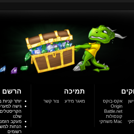
ים
תמיכה
הרשם ע
ישן
אקס-בוקס
מאגר מידע
צור קשר
יותר קניות ב
Origin
גישה למער
Battle.net
הקריסטלים 
קונסולות
שלנו
Mac משחקי
מעקב הזמנו
הנחות למש
רשומים