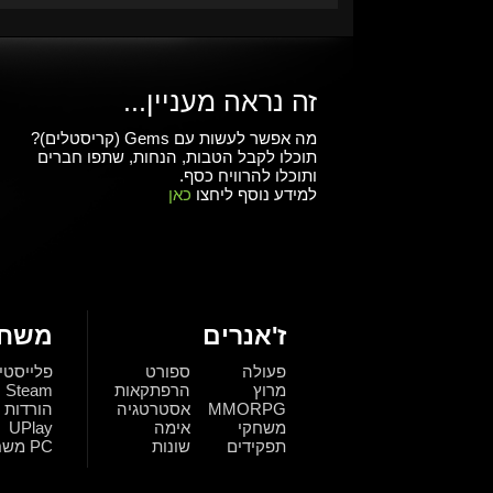
זה נראה מעניין...
מה אפשר לעשות עם Gems (קריסטלים)?
תוכלו לקבל הטבות, הנחות, שתפו חברים
ותוכלו להרוויח כסף.
למידע נוסף ליחצו
כאן
ז'אנרים
משחק
פעולה
ספורט
פלייסטי
מרוץ
הרפתקאות
Steam
MMORPG
אסטרטגיה
הורדות
משחקי
אימה
UPlay
תפקידים
שונות
PC משחקי