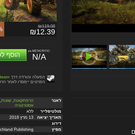
₪119.08
%
₪12.39
ציון METACRITIC:
הוסף לס
N/A
הפעלה והורדה דרך
team
הפרטים יימסרו לאחר הרכ
ז'אנר
הרפתקאות
,
שונות
,
אסטרטגיה
מולטיפלייר
ללא
תאריך יציאה
13 מרץ 2018
דירוג
מפיץ
chland Publishing
ם