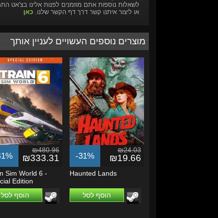
לשאלות נוספות אתם מוזמנים לפנות אלינו בצ'אט הת
או ליצור איתנו קשר דרך דף הקשר שלנו.
כאן
מוצרים נוספים העשויים לעניין אותך
₪480.96
₪24.03
41%
-31%
₪333.31
₪19.66
in Sim World 6 -
Haunted Lands
ial Edition
הוסף לסל
הוסף לסל