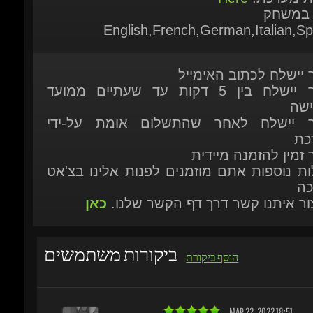
ר יישלח לכתוב האימייל
המוצר יישלח בין 5 דקות עד שעתיים ממועד
ישה
ר יישלח לאחר שהתשלום אומת על-ידי
כת
 זמין להזמנה מיידית
ות נוספות אתם מוזמנים לפנות אלינו בצ'אט
כה
יצור איתנו קשר דרך דף הקשר שלנו.
כאן
ביקורות משתמשים
הוסף ביקורת
MAR 22, 2022 18:51
COME ON?
GTA in the 80s?!?! How could you not want thi
christopher-zvrws
I always loved this game. Works great, too!