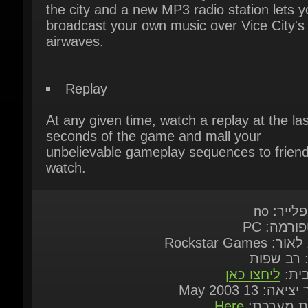
Replay
At any given time, watch a replay at the las
seconds of the game and mall your
unbelievable gameplay sequences to friends
watch.
לייר: no
ורמה: PC
: Rockstar Games
: רב שפות
בית:
ליחצו כאן
יאה: 13 May 2003
ות מערכת:
Here
 במשחק
English,French,German,Italian,Sp