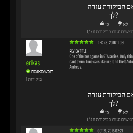
משים נעזרו בביקורת זו
2
/
1
DEC 28, 2016 11:09
REVIEW TITLE
One of the best game in GTA series. Only thing
erikas
cant swim, tune cars like in Grand Theft Auto 
Andreas.
רוכש מאומת
1 ביקורות
ם הביקורת עזרה
לך?
לא
כן
משים נעזרו בביקורת זו
4
/
1
OCT 21, 2015 02:21
A CLASSIC OF GTA DEFINITELY
This was the first GTA that I played and no doub
fonsex
say that is the best he has done this franchise,
the only bad thing was we all know that this
רוכש מאומת
that we could not swim Hahahahaha