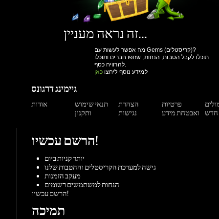
תוכלו לקבל הטבות, הנחות, שתפו חברים ותוכלו
להרוויח כסף.
למידע נוסף ליחצו
כאן
גיימינג דרגונס
מולים
פרטיות
הצהרת
תנאי שימוש
אודות
ואבטחת מידע
נגישות
ותקנון
הרשם עכשיו!
יותר קניות ביום
גישה למערכת הקריסטלים וההטבות שלנו
מעקב הזמנות
הנחות למשתמשים רשומים
הרשם עכשיו!
תמיכה
צור קשר
מאגר מידע
משחקים
ורדות
Origin
Steam
אקס-בוקס
פלייסטיישן