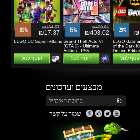
LEGO DC Super-Villains
Grand Theft Auto VI
LEGO Batman:
(GTA 6) - Ultimate
of the Dark Kni
Edition - PS5...
Deluxe Edition
הוסף לסל
הוסף לסל
הוסף לסל
מבצעים ועדכונים
הזן את כתובת הדוא"ל שלך כדי להירשם לעדכונים ומבצעים
Go
שמור על קשר
זה נראה מעניין...
מה אפשר לעשות עם Gems (קריסטלים)?