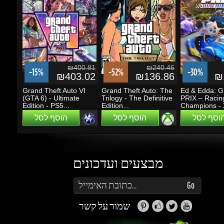
₪400.81
₪240.46
-15%
-52%
-30%
₪403.02
₪136.86
₪1
Grand Theft Auto VI
Grand Theft Auto: The
Ed & Edda: G
(GTA 6) - Ultimate
Trilogy - The Definitive
PRIX – Racing
Edition - PS5...
Edition...
Champions - Xb
הוסף לסל
הוסף לסל
הוסף לסל
מבצעים ועדכונים
הזן את כתובת הדוא"ל שלך כדי להירשם לעדכונים ומבצעים
Go
שמור על קשר