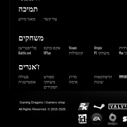
משחקים
ורדות
Origin
Steam
אקס-בוקס
פלייסטיישן
שחקי
PC משחקי
קונסולות
UPlay
Battle.net
ז'אנרים
MMORP
הרפתקאות
מרוץ
ספורט
פעולה
שונות
אימה
משחקי
אסטרטגיה
תפקידים
Gaming Dragons / Gamers-shop
All Rights Reserved. © 2015-2026