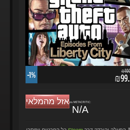
₪100.
-1%
₪99.3
אזל מהמלאי
ציון METACRITIC:
N/A
הפעלה והורדה דרך
Steam
כל הפרטים יימסרו