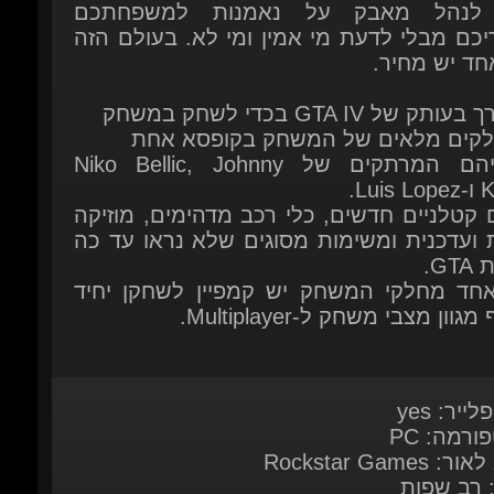
אחד יש מחיר.
עותק של GTA IV בכדי לשחק במשחק
חלקים מלאים של המשחק בקופסא אחת
סיפוריהם המרתקים של Niko Bellic, Johnny
Luis L.
ם קטלניים חדשים, כלי רכב מדהימים, מוזיקה
נת ועדכנית ומשימות מסוגים שלא נראו עד כה
GTA.
אחד מחלקי המשחק יש קמפיין לשחקן יחיד
מגוון מצבי משחק ל-Multiplayer.
לייר: yes
ורמה: PC
: Rockstar Games
: רב שפות
בית:
ליחצו כאן
ות מערכת:
Here