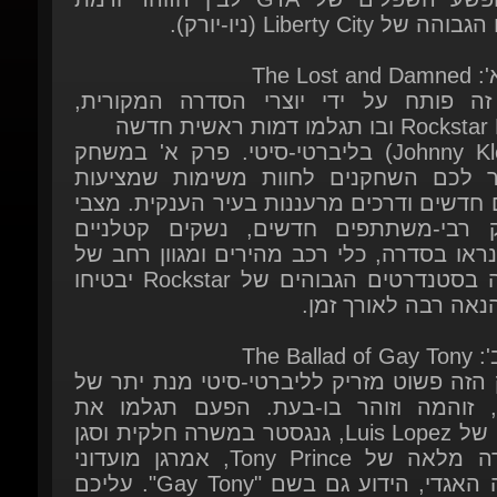
The Lost and
זה פותח על ידי יוצרי הסדרה המקורית,
Ro ובו תגלמו דמות ראשית חדשה
(Johnny Klebitz) בליברטי-סיטי. פרק א' במשחק
ר לכם השחקנים לחוות משימות שמציעות
ם חדשים ודרכים מרעננות בעיר הענקית. מצבי
 רבי-משתתפים חדשים, נשקים קטלניים
נראו בסדרה, כלי רכב מהירים ומגוון רחב של
מוזיקה בסטנדרטים הגבוהים של Rockstar יבטיחו
הנאה רבה לאורך זמן.
The Ballad of
 הזה פשוט מזריק לליברטי-סיטי מנת יתר של
ם, זוהמה וזוהר בו-בעת. הפעם תגלמו את
דמותו של Luis Lopez, גנגסטר במשרה חלקית וסגן
במשרה מלאה של Tony Prince, אמרגן מועדוני
הלילה האגדי, הידוע גם בשם "Gay Tony". עליכם
ה לנהל מאבק על נאמנות למשפחתכם
ריכם מבלי לדעת מי אמין ומי לא. בעולם הזה