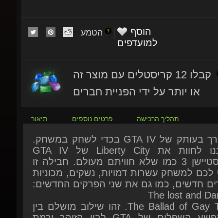
הוסף
הטמע
למועדפים
קבלו 12 קריסטלים עם מוצר זה
או יותר על ידי הפניית חברים
תהליך הרכישה
פרטים נוספים
תיאור
אין צורך בעותק של GTA IV בכדי לשחק במשחק.
התכוננו לחוות את Liberty City של GTA IV
בפלייסטיישן 3 כמו שלא חוויתם מעולם. חבילה זו
ף לכם למשחק עשרות דמויות, נשקים, מכוניות
רים חדשים, כמו גם את שני הפרקים החדשים:
The lost and Da
ו-The Ballad of Gay Tony. זהו שילוב מושלם בין
חיי הפשע השפלים של GTA לבין הזוהר ורמת
הה של Liberty City (ניו-יורק).