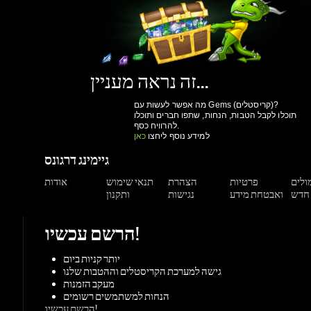
זה נראה מעניין...
מה אפשר לעשות עם Gems (קריסטלים)?
תוכלו לקבל הטבות, הנחות, שתפו חברים ותוכלו
להרוויח כסף.
למידע נוסף ליחצו
כאן
גיימינג דרגונס
מולים
פרטיות
הצהרת
תנאי שימוש
אודות
ואבטחת מידע
נגישות
ותקנון
הרשם עכשיו!
יותר קניות ביום
גישה למערכת הקריסטלים וההטבות שלנו
מעקב הזמנות
הנחות למשתמשים רשומים
הרשם עכשיו!
תמיכה
צור קשר
מאגר מידע