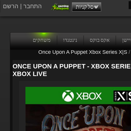
התחבר
|
הרשם
סל קניות
טיישן
אקס בוקס
נינטנדו
משחקים
Once Upon A Puppet Xbox Series X|S
/
ONCE UPON A PUPPET - XBOX SERIES 
XBOX LIVE