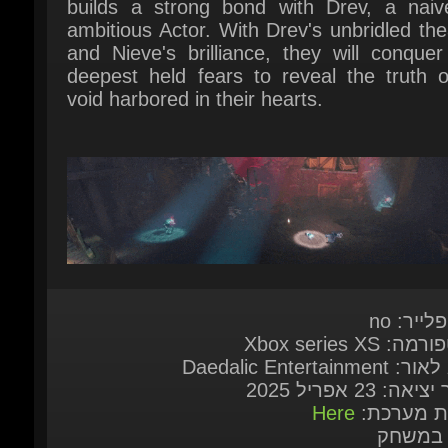
void harbored in their hearts.
לייר: no
: Xbox series XS
Daedalic Entertainmen
אה: 23 אפריל 2025
ות מערכת:
Here
 במשחק
English*, French, Italian, German, Span
Spain, Japanese, Korean, Russian, Simpl
Chinese, Traditional Chinese ( * = Full 
sup