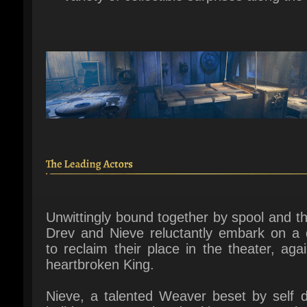
Unwittingly bound together by spool and th
Drev and Nieve reluctantly embark on a q
to reclaim their place in the theater, agai
heartbroken King.
Nieve, a talented Weaver beset by self do
builds a strong bond with Drev, a naive
ambitious Actor. With Drev's unbridled thea
and Nieve's brilliance, they will conquer 
deepest held fears to reveal the truth of