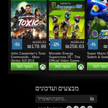
₪160.31
₪280.54
-5%
-22%
-1%
₪178.98
₪258.63
₪1
John Carpenter's Toxic
Monster Energy
Super Mario Ga
Commando - Xbox
Supercross 25 - The
Switch & Switc
Series X|S [EU]
Official Video Game...
הוסף לסל
הוסף לסל
הוסף לסל
מבצעים ועדכונים
הזן את כתובת הדוא"ל שלך כדי להירשם לעדכונים ומבצעים
Go
שמור על קשר