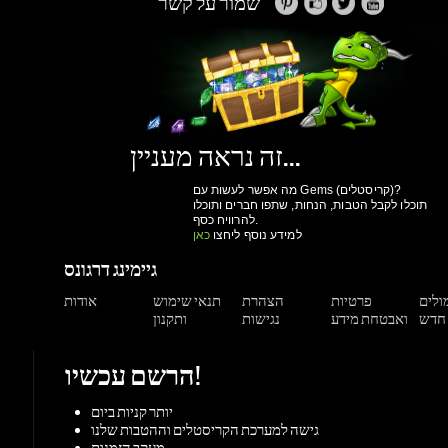
זה נראה מעניין...
מה אפשר לעשות עם Gems (קריסטלים)?
תוכלו לקבל הטבות, הנחות, שתפו חברים ותוכלו
להרוויח כסף.
למידע נוסף ליחצו
כאן
גיימינג דרגונס
מולים
פרטיות
הצהרת
תנאי שימוש
אודות
ואבטחת מידע
נגישות
ותקנון
הרשם עכשיו!
יותר קניות ביום
גישה למערכת הקריסטלים וההטבות שלנו
מעקב הזמנות
הנחות למשתמשים רשומים
הרשם עכשיו!
תמיכה
צור קשר
מאגר מידע