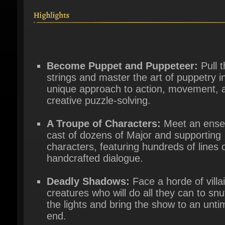
Become Puppet and Puppeteer:
Pull t
strings and master the art of puppetry in 
unique approach to action, movement, a
creative puzzle-solving.
A Troupe of Characters:
Meet an ense
cast of dozens of Major and supporting
characters, featuring hundreds of lines o
handcrafted dialogue.
Deadly Shadows:
Face a horde of villai
creatures who will do all they can to snuf
the lights and bring the show to an untim
end.
A Meticulously Crafted World:
Marvel 
the stylized and detailed graphics and 2