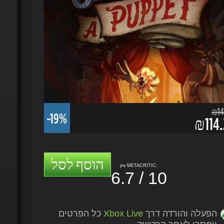
₪141.
-19%
₪114.
הוסף לסל
ציון METACRITIC:
6.7 / 10
הפעלה והורדה דרך
Xbox Live
כל הפרטים
יימסרו לאחר הרכישה