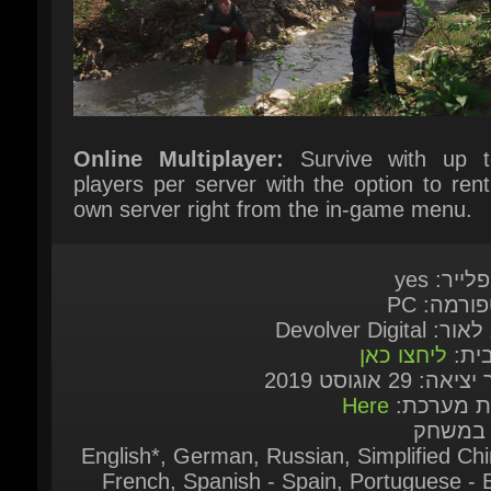
Online Multiplayer:
Survive with up t
players per server with the option to rent
own server right from the in-game menu.
לייר: yes
ורמה: PC
: Devolver Digital
בית:
ליחצו כאן
אה: 29 אוגוסט 2019
ות מערכת:
Here
 במשחק
English*, German, Russian, Simplified Chi
French, Spanish - Spain, Portuguese - Br
Spanish - Latin America, Traditional Chi
Korean, Turkish ( * = Full audio sup