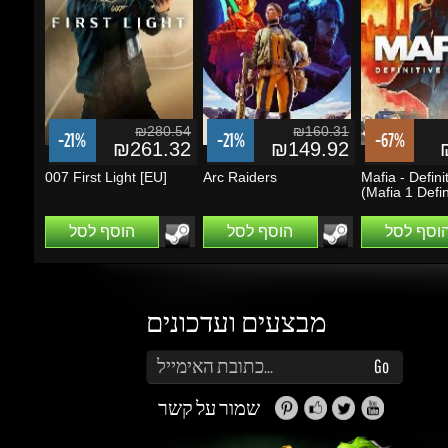
₪280.54
₪160.31
-21%
-21%
-67%
₪261.32
₪149.92
₪
007 First Light [EU]
Arc Raiders
Mafia - Definiti
(Mafia 1 Definit
הוסף לסל
הוסף לסל
הוסף לסל
מבצעים ועדכונים
הזן את כתובת הדוא"ל שלך כדי להירשם לעדכונים ומבצעים
Go
שמור על קשר
זה נראה מעניין...