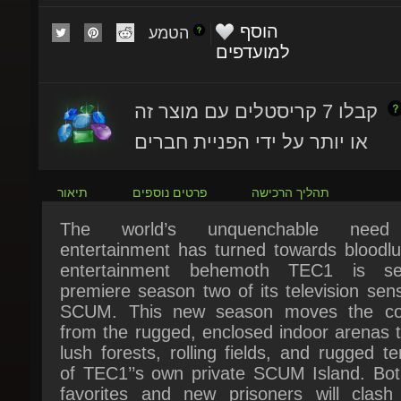
הטמע
למועדפים
קבלו 7 קריסטלים עם מוצר זה
או יותר על ידי הפניית חברים
תהליך הרכישה
פרטים נוספים
תיאור
The world’s unquenchable need 
entertainment has turned towards bloodlus
entertainment behemoth TEC1 is se
premiere season two of its television sens
SCUM. This new season moves the con
from the rugged, enclosed indoor arenas t
lush forests, rolling fields, and rugged ter
of TEC1’’s own private SCUM Island. Both
favorites and new prisoners will clash 
ruthless war of survival while battling fo
support of viewers, producers, and corpo