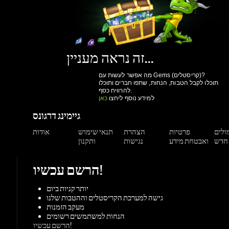
מה אפשר לעשות עם Gems (קריסטלים)?
תוכלו לקבל הטבות, הנחות, שתפו חברים ותוכלו
להרוויח כסף.
למידע נוסף ליחצו
כאן
גיימינג דרגונס
מולים
פרטיות
הצהרת
תנאי שימוש
אודות
ואבטחת מידע
נגישות
ותקנון
הרשם עכשיו!
יותר קניות ביום
גישה למערכת הקריסטלים וההטבות שלנו
מעקב הזמנות
הנחות למשתמשים רשומים
הרשם עכשיו!
תמיכה
צור קשר
מאגר מידע