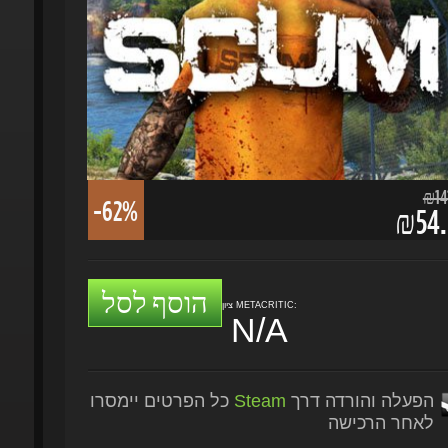
₪141.
-62%
₪54.5
הוסף לסל
ציון METACRITIC:
N/A
הפעלה והורדה דרך
Steam
כל הפרטים יימסרו
לאחר הרכישה