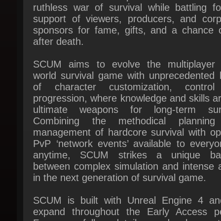
sponsors for fame, gifts, and a chance of
after death.
SCUM aims to evolve the multiplayer 
world survival game with unprecedented le
of character customization, control
progression, where knowledge and skills ar
ultimate weapons for long-term survi
Combining the methodical planning
management of hardcore survival with opti
PvP ‘network events’ available to everyon
anytime, SCUM strikes a unique bal
between complex simulation and intense ac
in the next generation of survival game.
SCUM is built with Unreal Engine 4 and 
expand throughout the Early Access per
Fans can follow details on development 
weekly dev blogs on
scumgame.com
and
Twitter @SCUMgame.