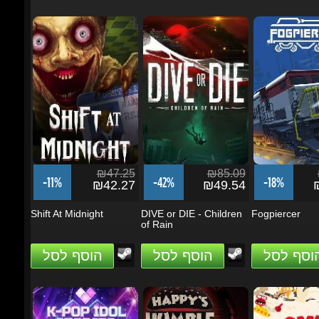
₪47.25
₪85.09
₪
-11%
-42%
-18%
₪42.27
₪49.54
₪
Shift At Midnight
DIVE or DIE - Children
Fogpiercer
of Rain
הוסף לסל
הוסף לסל
הוסף לסל