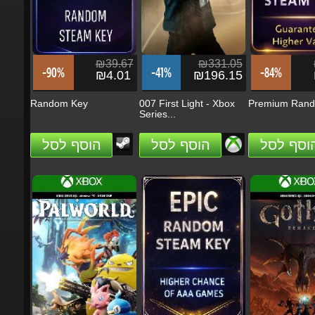
BLUE REFLECTION
God of War Laufey -
Quartet
PS5 (Digital...
הזמן
הזמן
₪39.67
₪331.05
₪
-90%
-41%
-84%
₪4.01
₪196.15
₪
Random Key
007 First Light - Xbox
Premium Rando
Series...
הוסף לסל
הוסף לסל
הוסף לסל
₪236.46
₪189.16
-0%
-3%
₪236.26
₪183.95
ILL
Fable (2027) Premium
Upgrade Bundle...
הזמן
הזמן
₪141.83
₪39.67
₪2