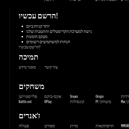
הנחות למשתמשים רשומים
הרשם עכשיו!
תמיכה
צור קשר
מאגר מידע
משחקים
ורדות
Origin
Steam
אקס-בוקס
פלייסטיישן
שחקי
PC משחקי
קונסולות
UPlay
Battle.net
ז'אנרים
MMORP
הרפתקאות
מרוץ
ספורט
פעולה
שונות
אימה
משחקי
אסטרטגיה
תפקידים
Gaming Dragons / Gamers-shop
All Rights Reserved. © 2015-2026