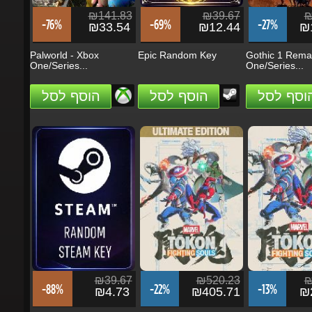
-76%
-69%
-27%
₪33.54
₪12.44
₪1
Palworld - Xbox
Epic Random Key
Gothic 1 Remak
One/Series...
One/Series...
הוסף לסל
הוסף לסל
הוסף לסל
₪39.67
₪520.23
₪2
-88%
-22%
-13%
₪4.73
₪405.71
₪2
Random Key
MARVEL Tōkon:
MARVEL Tōkon
Fighting Souls...
Fighting Souls