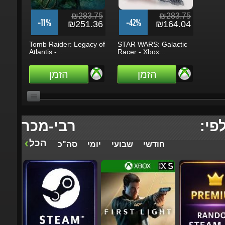
₪283.75
₪283.75
-11%
-42%
₪251.36
₪164.04
Tomb Raider: Legacy of
STAR WARS: Galactic
Atlantis -...
Racer - Xbox...
הזמן
הזמן
לפי:
רבי-מכר
הכל
חודשי
שבועי
יומי
סה"כ
₪236.46
₪331.04
-25%
-4%
₪176.68
₪318.38