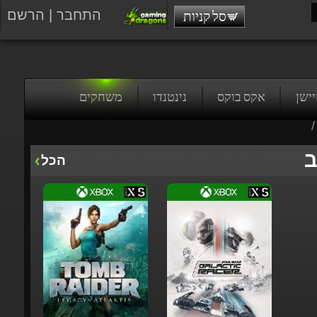
התחבר
|
הרשם
סל קניות
טיישן
אקס בוקס
נינטנדו
משחקים
/
ב
הכל