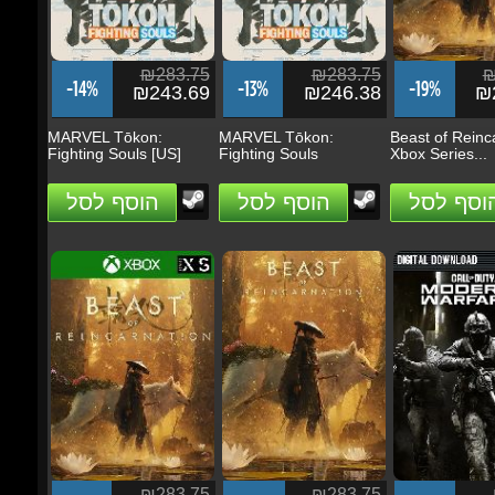
₪243.69
₪246.38
₪2
MARVEL Tōkon:
MARVEL Tōkon:
Beast of Reincar
Fighting Souls [US]
Fighting Souls
Xbox Series...
הוסף לסל
הוסף לסל
הוסף לסל
₪283.75
₪283.75
₪
-31%
-26%
-32%
₪196.60
₪208.85
₪
Beast of Reincarnation -
Beast of Reincarnation
Call of Duty: M
Xbox Series...
Warfare 4 -...