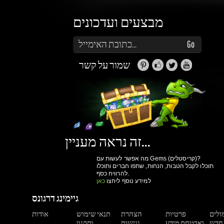
זה נראה מעניין...
מה אפשר לעשות עם Gems (קריסטלים)?
תוכלו לקבל הטבות, הנחות, שתפו חברים ותוכלו
להרוויח כסף.
למידע נוסף ליחצו
כאן
גיימינג דרגונס
מולים
פרטיות
הצהרת
תנאי שימוש
אודות
ואבטחת מידע
נגישות
ותקנון
הרשם עכשיו!
יותר קניות ביום
גישה למערכת הקריסטלים וההטבות שלנו
מעקב הזמנות