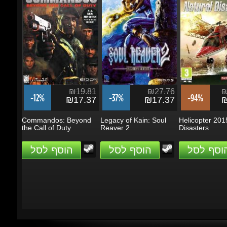
₪19.81
₪27.76
₪2
-12%
-37%
-94%
₪17.37
₪17.37
₪1
Commandos: Beyond
Legacy of Kain: Soul
Helicopter 2015:
the Call of Duty
Reaver 2
Disasters
הוסף לסל
הוסף לסל
הוסף לסל
מבצעים ועדכונים
הזן את כתובת הדוא"ל שלך כדי להירשם לעדכונים ומבצעים
Go
שמור על קשר