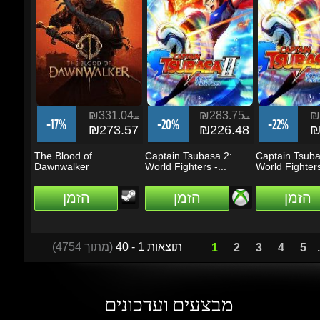
₪331.04
₪283.75
₪2
ils
ils
-17%
-20%
-22%
₪273.57
₪226.48
₪2
The Blood of
Captain Tsubasa 2:
Captain Tsubas
Dawnwalker
World Fighters -...
World Fighters
הזמן
הזמן
הזמן
תוצאות 1 - 40
(מתוך 4754)
1
2
3
4
5
...
מבצעים ועדכונים
הזן את כתובת הדוא"ל שלך כדי להירשם לעדכונים ומבצעים
Go
שמור על קשר