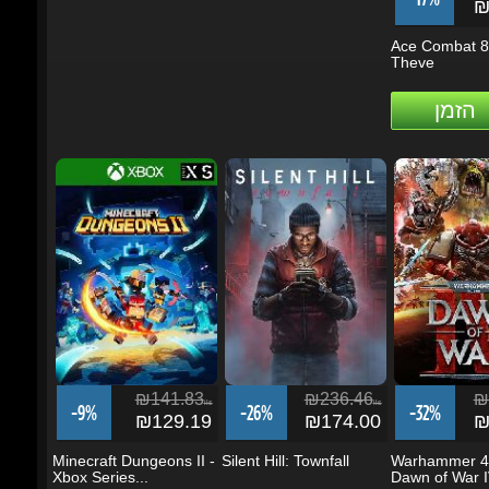
הזמן
₪141.83
₪236.46
₪2
ils
ils
-9%
-26%
-32%
₪129.19
₪174.00
₪1
Minecraft Dungeons II -
Silent Hill: Townfall
Warhammer 40
Xbox Series...
Dawn of War IV
הזמן
הזמן
הזמן