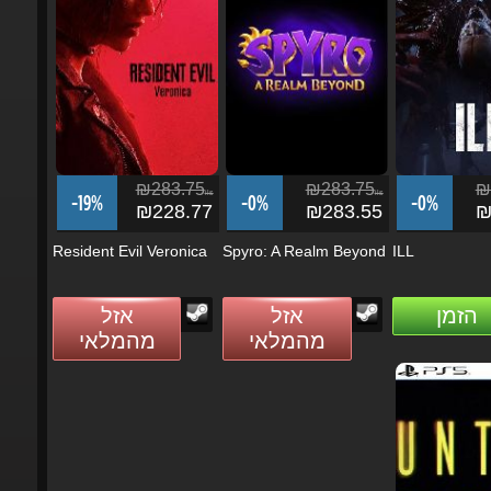
₪283.75
₪283.75
₪2
ils
ils
-19%
-0%
-0%
₪228.77
₪283.55
₪2
Resident Evil Veronica
Spyro: A Realm Beyond
ILL
הזמן
אזל
אזל
מהמלאי
מהמלאי