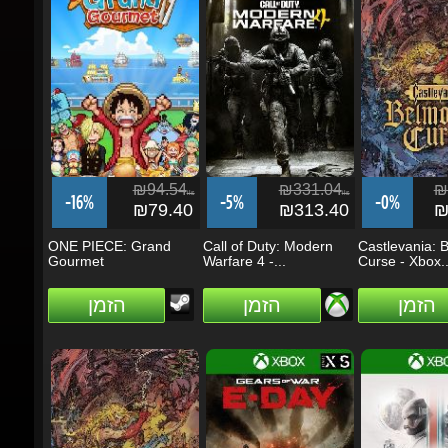
₪94.54
₪331.04
₪1
ils
ils
-16%
-5%
-0%
₪79.40
₪313.40
₪1
ONE PIECE: Grand
Call of Duty: Modern
Castlevania: Be
Gourmet
Warfare 4 -...
Curse - Xbox...
הזמן
הזמן
הזמן