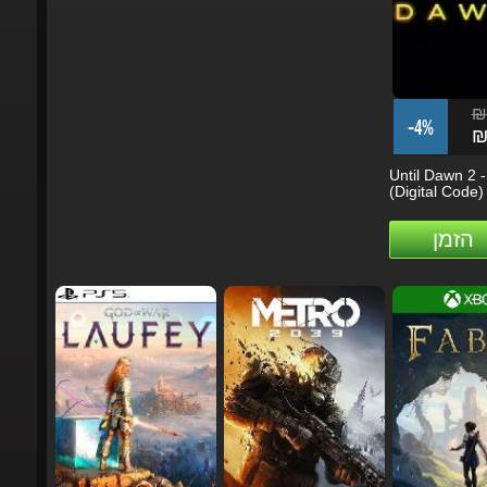
₪3
-4%
₪3
Until Dawn 2 -
(Digital Code)
הזמן