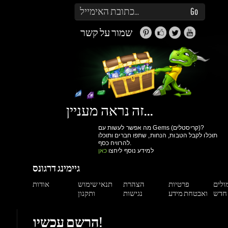
זה נראה מעניין...
מה אפשר לעשות עם Gems (קריסטלים)?
תוכלו לקבל הטבות, הנחות, שתפו חברים ותוכלו
להרוויח כסף.
למידע נוסף ליחצו
כאן
גיימינג דרגונס
מולים
פרטיות
הצהרת
תנאי שימוש
אודות
ואבטחת מידע
נגישות
ותקנון
הרשם עכשיו!
יותר קניות ביום
גישה למערכת הקריסטלים וההטבות שלנו
מעקב הזמנות
הנחות למשתמשים רשומים
הרשם עכשיו!
תמיכה