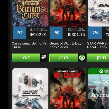
₪141.83
₪331.04
₪2
ils
ils
-28%
-9%
-42%
₪102.01
₪301.15
₪1
Castlevania: Belmont's
Gears of War: E-Day -
STAR WARS: Ga
Curse
Xbox Series...
Racer - Xbox...
הזמן
הזמן
הזמן
₪283.75
₪331.04
₪3
ils
ils
-39%
-0%
-20%
₪174.00
₪330.86
₪2