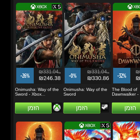
₪331.04
₪331.04
₪3
ils
ils
-26%
-0%
-32%
₪246.38
₪330.86
₪2
Onimusha: Way of the
Onimusha: Way of the
The Blood of
Sword - Xbox...
Sword
Dawnwalker - X
הזמן
הזמן
הזמן