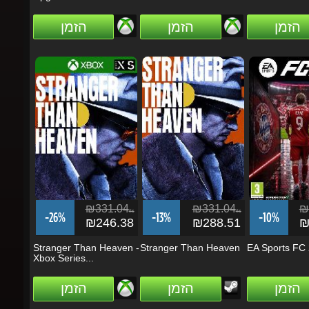
₪331.04
₪331.04
₪2
ils
ils
-26%
-13%
-10%
₪246.38
₪288.51
₪2
Stranger Than Heaven -
Stranger Than Heaven
EA Sports FC 2
Xbox Series...
הזמן
הזמן
הזמן