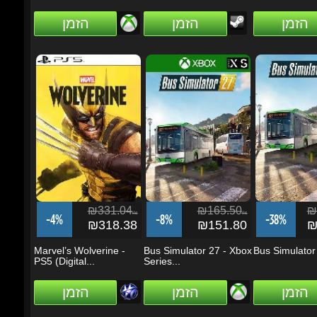
₪331.04
₪165.50
₪1
ils
ils
-4%
-8%
-38%
₪318.38
₪151.80
₪1
Marvel’s Wolverine -
Bus Simulator 27 - Xbox
Bus Simulator 
PS5 (Digital...
Series...
הזמן
הזמן
הזמן