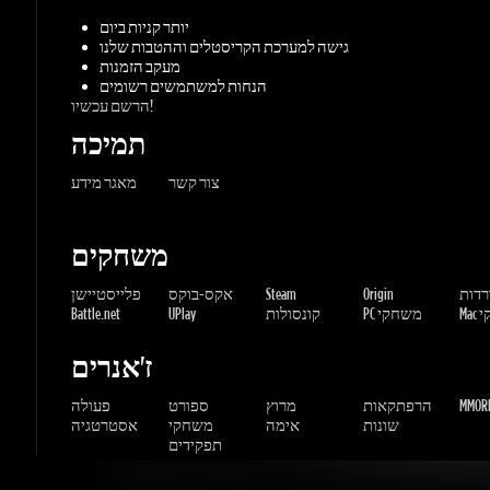
צור קשר
מאגר מידע
משחקים
ורדות
Origin
Steam
אקס-בוקס
פלייסטיישן
שחקי
PC משחקי
קונסולות
UPlay
Battle.net
ז'אנרים
MMORP
הרפתקאות
מרוץ
ספורט
פעולה
שונות
אימה
משחקי
אסטרטגיה
תפקידים
Gaming Dragons / Gamers-shop
All Rights Reserved. © 2015-2026