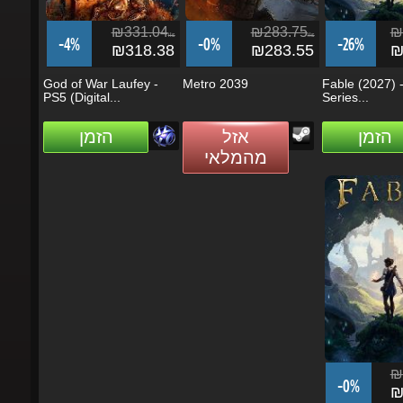
₪331.04
₪283.75
₪3
ils
ils
-4%
-0%
-26%
₪318.38
₪283.55
₪2
God of War Laufey -
Metro 2039
Fable (2027) -
PS5 (Digital...
Series...
הזמן
אזל
הזמן
מהמלאי
₪3
-0%
₪3
Fable (2027)