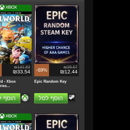
₪283.75
₪141.83
%
-9%
₪226.48
₪129.19
n Tsubasa 2:
Minecraft Dungeons II -
Fighters -...
Xbox Series...
₪141.83
₪39.67
הזמן
הזמן
-69%
₪33.54
₪12.44
ld - Xbox
Epic Random Key
ies...
הוסף לסל
הוסף ל