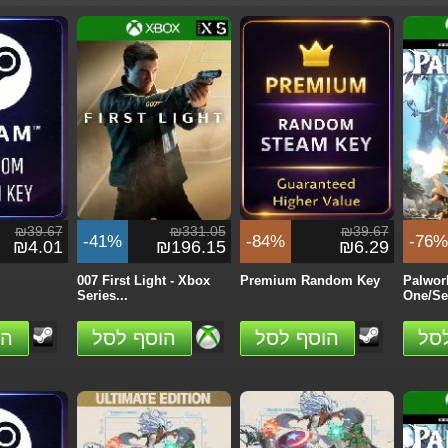
₪331.04
₪283.75
₪283.75
-22%
-32%
-20
₪318.38
₪221.50
₪193.91
verine -
Captain Tsubasa 2:
Warhammer 40,000:
Captai
.
World Fighters
Dawn of War IV
World 
₪39.67
₪331.05
₪39.67
הזמן
הזמן
-41%
-84%
-76%
₪4.01
₪196.15
₪6.29
007 First Light - Xbox
Premium Random Key
Palwor
Series...
One/Ser
סל
הוסף לסל
הוסף לסל
הו