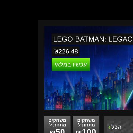
LEGO BATMAN: LEGACY
₪226.48
עכשיו במלאי
משחקים
משחקים
מתחת ל
מתחת ל
הכל
50
100
₪
₪