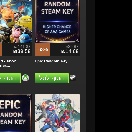
₪189.16
₪283.75
%
-42%
₪151.80
₪164.04
et Loose: Vietnam
STAR WARS: Galactic
..
Racer - Xbox...
הזמן
הזמן
₪141.83
₪39.67
-63%
₪39.58
₪14.68
ld - Xbox
Epic Random Key
ies...
הוסף לסל
הוסף ל