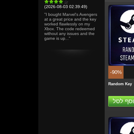
(2026-08-03 02:39:49)
"I bought Marvel's Avengers
at a great price and the key
worked flawlessly on my
Xbox. The code redeemed
without any issues and the
game is up..."
-4%
Marvel’s Wol
PS5 (Digital..
הזמן
-90%
Random Key
סף לסל