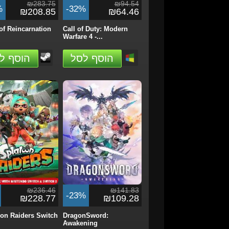
₪283.75
₪94.54
%
-32%
₪208.85
₪64.46
of Reincarnation
Call of Duty: Modern
Warfare 4 -...
הוסף לסל
הוסף ל
₪236.46
₪141.83
-23%
₪228.77
₪109.28
on Raiders Switch
DragonSword:
Awakening