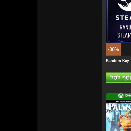
-1%
Grand Theft 
(GTA 6) - PS5
הזמן
-88%
Random Key
סף לסל