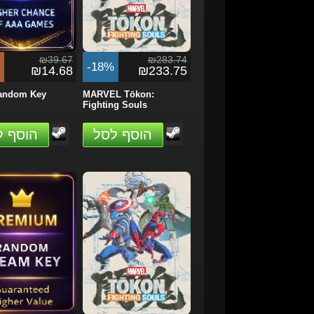
₪39.67
₪283.74
-18%
₪14.68
₪233.75
andom Key
MARVEL Tōkon:
Fighting Souls
הוסף לסל
הוסף ל