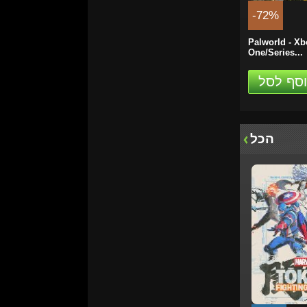
-72%
Palworld - Xb
One/Series...
סף לסל
הכל