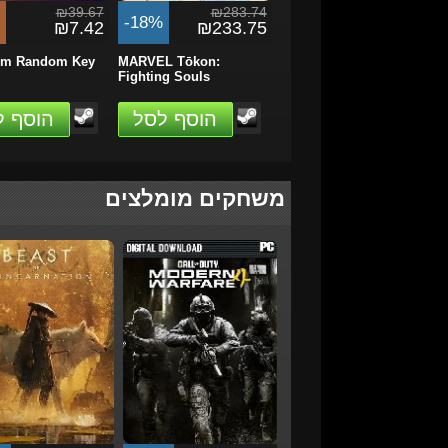
₪39.67
₪283.74
-18%
₪7.42
₪233.75
um Random Key
MARVEL Tōkon:
Fighting Souls
הוסף לסל
הוסף ל
משחקים מומלצים