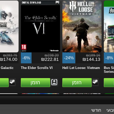
₪283.75
₪238.20
₪189.16
-6%
-24%
-8%
₪174.00
₪222.81
₪144.13
Galactic
The Elder Scrolls VI
Hell Let Loose: Vietnam
Bus Si
Series.
הזמן
הזמן
ועי
חודשי