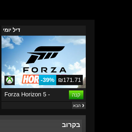
דיל יומי
-39%
₪171.71
Forza Horizon 5 -
קנה
Windows 10/Xbox
הבא
One/Series X|S
בקרוב