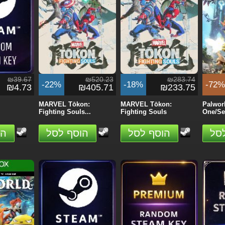
₪378.33
₪472.95
₪331.04
-15%
-5%
-20
₪373.14
₪403.02
₪313.40
Auto VI
Grand Theft Auto VI
Call of Duty: Modern
Hell L
...
(GTA 6) -...
Warfare 4 -...
- Xbox.
הזמן
הזמן
₪39.67
₪520.23
₪283.74
-22%
-18%
-72%
₪4.73
₪405.71
₪233.75
MARVEL Tōkon:
MARVEL Tōkon:
Palwor
Fighting Souls...
Fighting Souls
One/Ser
סל
הוסף לסל
הוסף לסל
הו