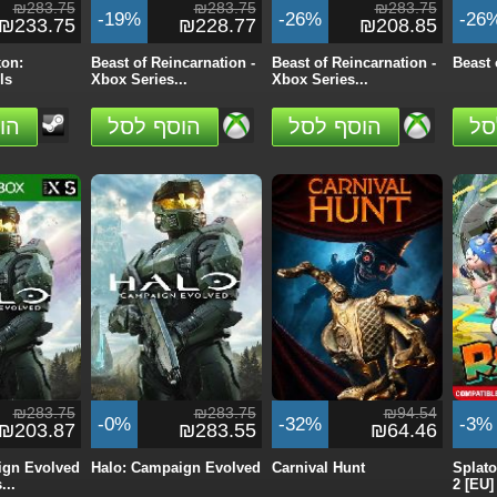
₪283.75
₪283.75
₪283.75
-19%
-26%
-26
₪233.75
₪228.77
₪208.85
on:
Beast of Reincarnation -
Beast of Reincarnation -
Beast 
ls
Xbox Series...
Xbox Series...
סל
הוסף לסל
הוסף לסל
הו
₪283.75
₪283.75
₪94.54
-0%
-32%
-3%
₪203.87
₪283.55
₪64.46
ign Evolved
Halo: Campaign Evolved
Carnival Hunt
Splato
...
2 [EU]