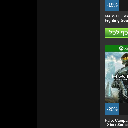
-18%
MARVEL Tōk
Fighting Sou
סף לסל
-28%
Halo: Campa
- Xbox Series