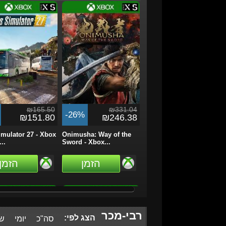
₪165.50
₪331.04
-26%
₪151.80
₪246.38
mulator 27 - Xbox
Onimusha: Way of the
..
Sword - Xbox...
הזמן
הזמן
רבי-מכר
הצג לפי:
סה"כ
יומי
שב