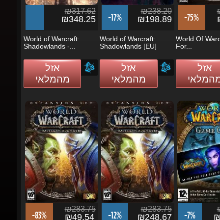
-17%
-75%
₪348.25
₪198.89
₪
World of Warcraft:
World of Warcraft:
World Of Warcra
Shadowlands -...
Shadowlands [EU]
For...
אזל
אזל
אזל
מהמלאי
מהמלאי
מהמלאי
₪283.75
₪283.75
₪
-83%
-12%
-7%
₪49.54
₪248.67
₪1
World Of Warcraft: Battle
World Of Warcraft: Battle
World of Warcra