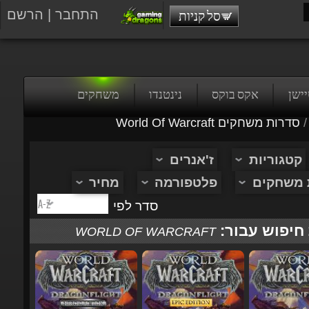
התחבר
|
הרשם
סל קניות
טיישן
אקס בוקס
נינטנדו
משחקים
/
סדרות משחקים World Of Warcraft
קטגוריות
ז'אנרים
ת משחקים
פלטפורמה
מחיר
סדר לפי
 חיפוש עבור:
WORLD OF WARCRAFT