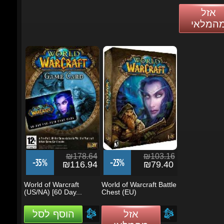
מהמלאי
₪178.64
₪103.16
-35%
-23%
₪116.94
₪79.40
World of Warcraft
World of Warcraft Battle
(US/NA) [60 Day...
Chest (EU)
אזל
הוסף לסל
מהמלאי