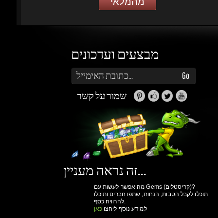
מבצעים ועדכונים
הזן את כתובת הדוא"ל שלך כדי להירשם לעדכונים ומבצעים
Go
שמור על קשר
זה נראה מעניין...
מה אפשר לעשות עם Gems (קריסטלים)?
תוכלו לקבל הטבות, הנחות, שתפו חברים ותוכלו
להרוויח כסף.
למידע נוסף ליחצו
כאן
גיימינג דרגונס
מולים
פרטיות
הצהרת
תנאי שימוש
אודות