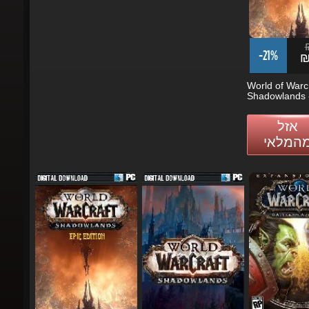
₪
-21%
₪2
World of Warcra
Shadowlands -.
אזל
מהמלאי
₪317.62
₪238.20
₪