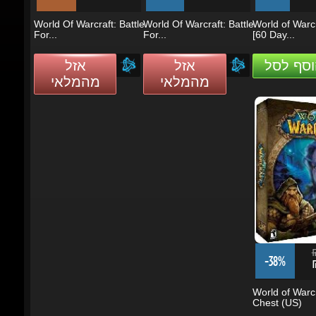
For...
For...
[60 Day...
וסף לסל
אזל
אזל
מהמלאי
מהמלאי
₪
-38%
₪
World of Warcra
Chest (US)
אזל