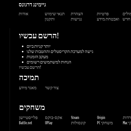
ואבטחת מידע
נגישות
ותקנון
הרשם עכשיו!
יותר קניות ביום
גישה למערכת הקריסטלים וההטבות שלנו
מעקב הזמנות
הנחות למשתמשים רשומים
הרשם עכשיו!
תמיכה
צור קשר
מאגר מידע
משחקים
ורדות
Origin
Steam
אקס-בוקס
פלייסטיישן
שחקי
PC משחקי
קונסולות
UPlay
Battle.net
ז'אנרים
MMORP
הרפתקאות
מרוץ
ספורט
פעולה