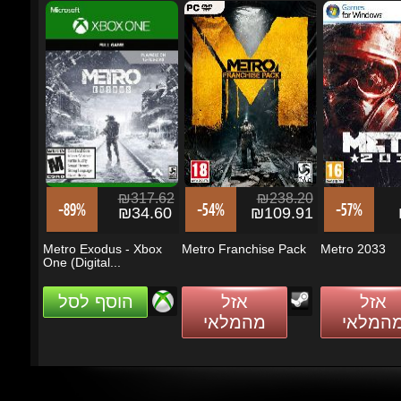
₪317.62
₪238.20
-89%
-54%
-57%
₪34.60
₪109.91
₪
Metro Exodus - Xbox
Metro Franchise Pack
Metro 2033
One (Digital...
אזל
אזל
הוסף לסל
מהמלאי
מהמלאי
מבצעים ועדכונים
הזן את כתובת הדוא"ל שלך כדי להירשם לעדכונים ומבצעים
Go