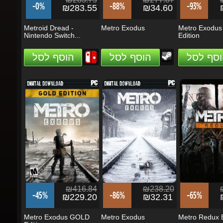
Metroid Dread -
Metro Exodus
Metro Exodus
Nintendo Switch...
Edition
וסף לסל
הוסף לסל
הוסף לסל
₪416.84
₪238.20
₪
-45%
-86%
-65%
₪229.20
₪32.31
₪
Metro Exodus GOLD
Metro Exodus
Metro Redux B
Edition