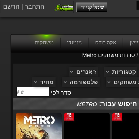
התחבר
|
הרשם
סל קניות
טיישן
אקס בוקס
נינטנדו
משחקים
/
סדרות משחקים Metro
קטגוריות
ז'אנרים
ת משחקים
פלטפורמה
מחיר
סדר לפי
 חיפוש עבור:
METRO