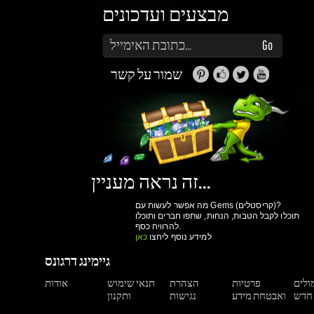
שמור על קשר
זה נראה מעניין...
מה אפשר לעשות עם Gems (קריסטלים)?
תוכלו לקבל הטבות, הנחות, שתפו חברים ותוכלו
להרוויח כסף.
למידע נוסף ליחצו
כאן
גיימינג דרגונס
מולים
פרטיות
הצהרת
תנאי שימוש
אודות
ואבטחת מידע
נגישות
ותקנון
הרשם עכשיו!
יותר קניות ביום