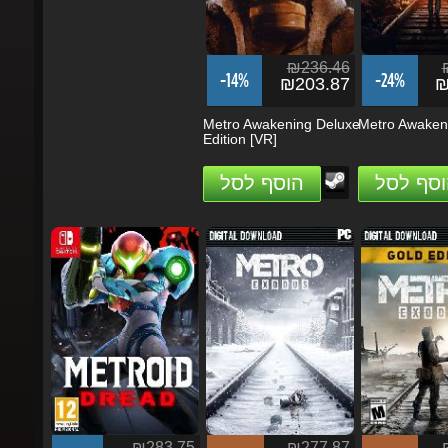
₪236.46
₪
-14%
-24%
₪203.87
₪1
Metro Awakening Deluxe
Metro Awakenin
Edition [VR]
וסף לסל
הוסף לסל
₪283.75
₪277.87
₪
-0%
-88%
-93%
₪283.55
₪34.60
₪