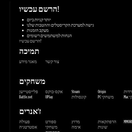
גישה למערכת הקריסטלים וההטבות שלנו
מעקב הזמנות
הנחות למשתמשים רשומים
הרשם עכשיו!
תמיכה
צור קשר
מאגר מידע
משחקים
ורדות
Origin
Steam
אקס-בוקס
פלייסטיישן
שחקי
PC משחקי
קונסולות
UPlay
Battle.net
ז'אנרים
MMORP
הרפתקאות
מרוץ
ספורט
פעולה
שונות
אימה
משחקי
אסטרטגיה
תפקידים
Gaming Dragons / Gamers-shop
All Rights Reserved. © 2015-2026