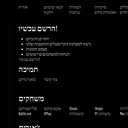
הרשם עכשיו!
יותר קניות ביום
גישה למערכת הקריסטלים וההטבות שלנו
מעקב הזמנות
הנחות למשתמשים רשומים
הרשם עכשיו!
תמיכה
צור קשר
מאגר מידע
משחקים
ורדות
Origin
Steam
אקס-בוקס
פלייסטיישן
שחקי
PC משחקי
קונסולות
UPlay
Battle.net
ז'אנרים
MMORP
הרפתקאות
מרוץ
ספורט
פעולה
שונות
אימה
משחקי
אסטרטגיה
תפקידים