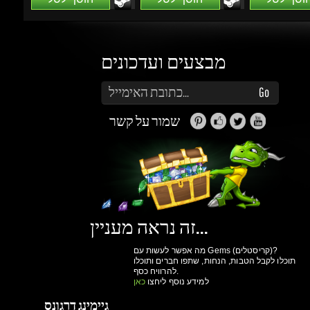
הזן את כתובת הדוא"ל שלך כדי להירשם לעדכונים ומבצעים
Go
שמור על קשר
זה נראה מעניין...
מה אפשר לעשות עם Gems (קריסטלים)?
תוכלו לקבל הטבות, הנחות, שתפו חברים ותוכלו
להרוויח כסף.
למידע נוסף ליחצו
כאן
גיימינג דרגונס
מולים
פרטיות
הצהרת
תנאי שימוש
אודות
ואבטחת מידע
נגישות
ותקנון