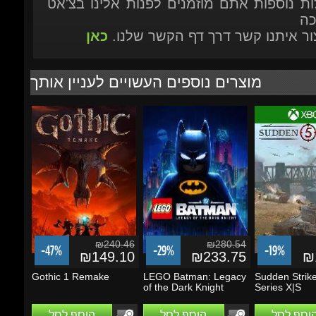
מוצרים נוספים העשויים לעניין אותך
₪240.46
₪280.54
-47%
-29%
-19%
₪149.10
₪233.75
₪1
Gothic 1 Remake
LEGO Batman: Legacy
Sudden Strike 
of the Dark Knight
Series X|S
הוסף לסל
הוסף לסל
הוסף לסל
מבצעים ועדכונים