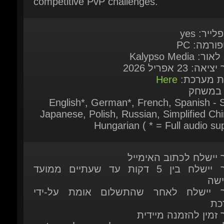
ורמה: PC
ר: Kalypso Media
אה: 23 אפריל 2026
ות מערכת:
Here
 במשחק
English*, German*, French, Spanish - S
Japanese, Polish, Russian, Simplified Chi
Hungarian ( * = Full audio sup
ר יישלח לכתוב האימייל
המוצר יישלח בין 5 דקות עד שעתיים ממועד
ישה
ר יישלח לאחר שהתשלום אומת על-ידי
כת
 זמין להזמנה מיידית
ות נוספות אתם מוזמנים לפנות אלינו בצ'אט
כה
יצור איתנו קשר דרך דף הקשר שלנו.
כאן