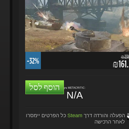
₪236.
-32%
₪161.
הוסף לסל
ציון METACRITIC:
N/A
הפעלה והורדה דרך
Steam
כל הפרטים יימסרו
לאחר הרכישה