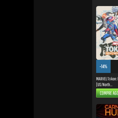
-14%
MARVEL Tōkon: F
[US/North...
COMPRE AG