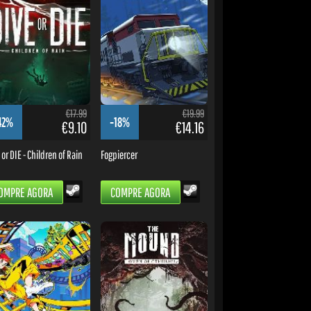
€17.99
€19.99
42%
-18%
€9.10
€14.16
or DIE - Children of Rain
Fogpiercer
OMPRE AGORA
COMPRE AGORA