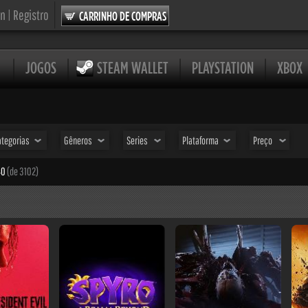
in
|
Registro
CARRINHO DE COMPRAS
JOGOS
STEAM WALLET
PLAYSTATION
XBOX
ategorias
Gêneros
Series
Plataforma
Preço
40
(de 3102)