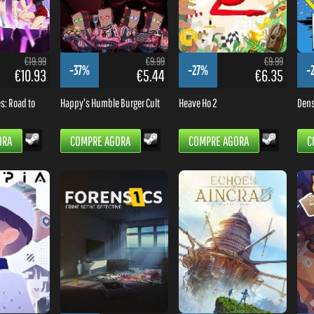
€19.99
€9.99
€9.99
-37%
-27%
-
€10.93
€5.44
€6.35
es: Road to
Happy's Humble Burger Cult
Heave Ho 2
Dens
ORA
COMPRE AGORA
COMPRE AGORA
C