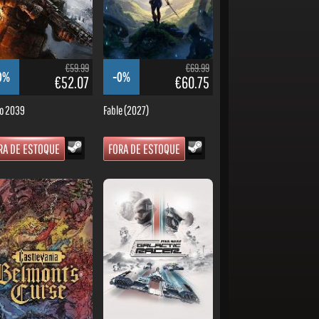
€59.99
€69.99
0%
-0%
€52.07
€60.75
o 2039
Fable (2027)
RA DE ESTOQUE
FORA DE ESTOQUE