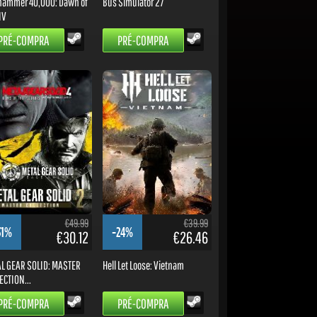
ammer 40,000: Dawn of
Bus Simulator 27
IV
PRÉ-COMPRA
PRÉ-COMPRA
€49.99
€39.99
31%
-24%
€30.12
€26.46
L GEAR SOLID: MASTER
Hell Let Loose: Vietnam
ECTION...
PRÉ-COMPRA
PRÉ-COMPRA