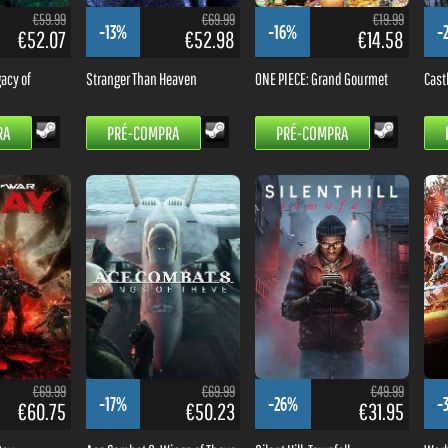
€59.99
€69.99
€19.99
-13%
-16%
-
€52.07
€52.98
€14.58
acy of
Stranger Than Heaven
ONE PIECE: Grand Gourmet
Cast
RA
PRÉ-COMPRA
PRÉ-COMPRA
€69.99
€69.99
€49.99
-17%
-26%
-
€60.75
€50.23
€31.95