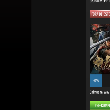
Gears of War: E-
FORA DE EST
-0%
Onimusha: Way 
PRÉ-COMP