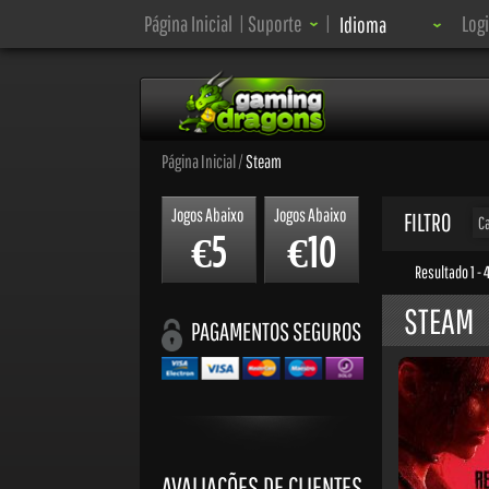
Idioma:
Página Inicial
|
Suporte
|
Log
Idioma
Página Inicial
/
Steam
Jogos Abaixo
Jogos Abaixo
FILTRO
C
5
10
€
€
Resultado 1 - 
STEAM
PAGAMENTOS SEGUROS
AVALIAÇÕES DE CLIENTES