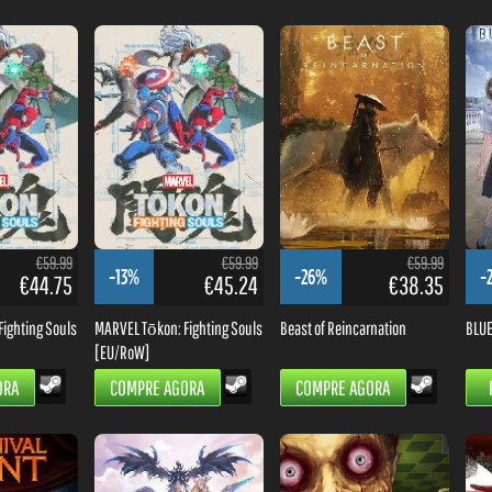
€59.99
€59.99
€59.99
-13%
-26%
-
€44.75
€45.24
€38.35
ighting Souls
MARVEL Tōkon: Fighting Souls
Beast of Reincarnation
BLUE
[EU/RoW]
ORA
COMPRE AGORA
COMPRE AGORA