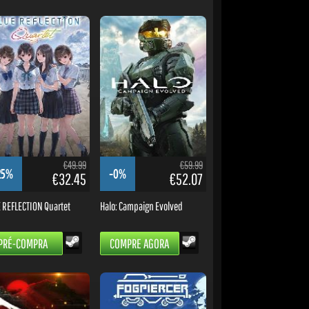
€49.99
€59.99
25%
-0%
€32.45
€52.07
 REFLECTION Quartet
Halo: Campaign Evolved
PRÉ-COMPRA
COMPRE AGORA