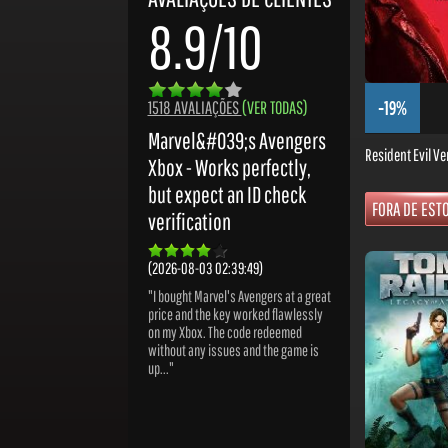
8.9/10
-19%
1518 AVALIAÇÕES
(VER TODAS)
Marvel&#039;s Avengers
Resident Evil Ve
Xbox - Works perfectly,
but expect an ID check
FORA DE EST
verification
(2026-08-03 02:39:49)
"I bought Marvel's Avengers at a great
price and the key worked flawlessly
on my Xbox. The code redeemed
without any issues and the game is
up..."