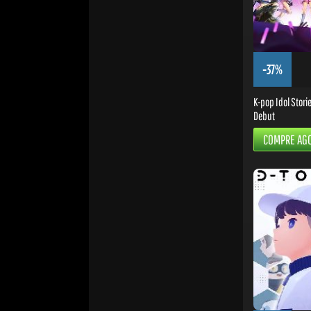
-37%
K-pop Idol Stori
Debut
COMPRE AG