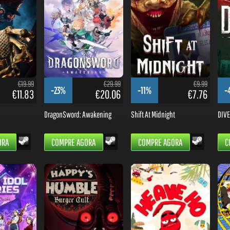
€19.99
€29.99
€9.99
-23%
-11%
-
€11.83
€20.06
€7.76
DragonSword: Awakening
Shift At Midnight
DIVE 
ORA
COMPRE AGORA
COMPRE AGORA
C