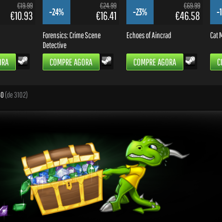
€19.99
€24.99
€69.99
-24%
-23%
-
€10.93
€16.41
€46.58
Forensics: Crime Scene
Echoes of Aincrad
Cat M
Detective
ORA
COMPRE AGORA
COMPRE AGORA
C
40
(de 3102)