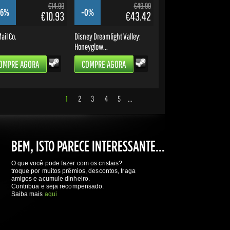
€14.99
€49.99
16%
-0%
€10.93
€43.42
ail Co.
Disney Dreamlight Valley:
Honeyglow...
OMPRE AGORA
COMPRE AGORA
1
2
3
4
5
...
BEM, ISTO PARECE INTERESSANTE...
O que você pode fazer com os cristais?
troque por muitos prêmios, descontos, traga
amigos e acumule dinheiro.
Contribua e seja recompensado.
Saiba mais
aqui