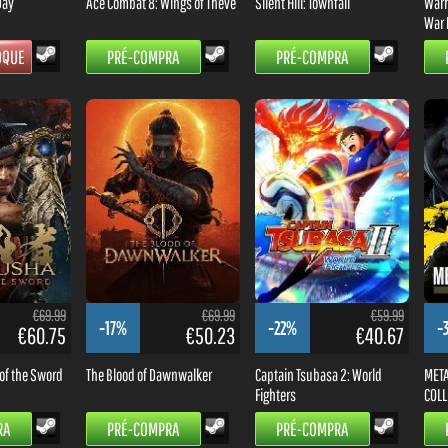
Day
Ace Combat 8: Wings of Theve
Silent Hill: Townfall
Warh
War 
OQUE
PRÉ-COMPRA
PRÉ-COMPRA
€69.99
€69.99
€59.99
-17%
-22%
-
€60.75
€50.23
€40.67
of the Sword
The Blood of Dawnwalker
Captain Tsubasa 2: World
META
Fighters
COLL
RA
PRÉ-COMPRA
PRÉ-COMPRA