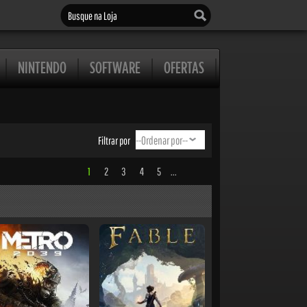
Busque na Loja
NINTENDO
SOFTWARE
OFERTAS
Filtrar por
1
2
3
4
5
...