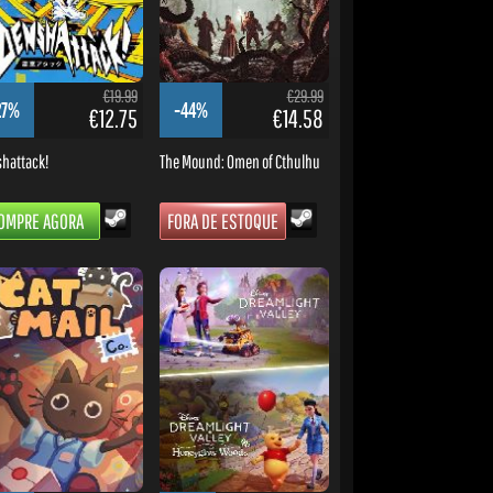
€19.99
€29.99
27%
-44%
€12.75
€14.58
hattack!
The Mound: Omen of Cthulhu
OMPRE AGORA
FORA DE ESTOQUE