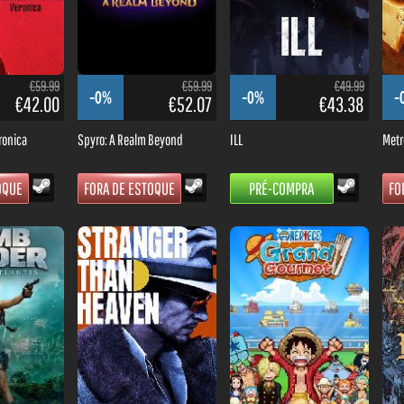
€59.99
€59.99
€49.99
-0%
-0%
-
€42.00
€52.07
€43.38
ronica
Spyro: A Realm Beyond
ILL
Metr
OQUE
FORA DE ESTOQUE
PRÉ-COMPRA
FO