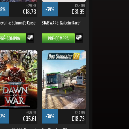
€29.99
€59.99
28%
-39%
€18.73
€31.95
levania: Belmont's Curse
STAR WARS: Galactic Racer
PRÉ-COMPRA
PRÉ-COMPRA
€59.99
€34.99
32%
-38%
€35.61
€18.73