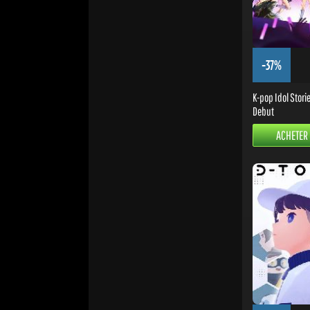
-37%
K-pop Idol Stori
Debut
ACHETER