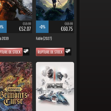
€59.99
€69.99
0%
-0%
€52.07
€60.75
o 2039
Fable (2027)
PTURE DE STOCK
RUPTURE DE STOCK