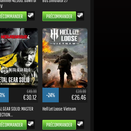
ammer 40,000: Dawn of
Bus Simulator 27
IV
RÉCOMMANDER
PRÉCOMMANDER
€49.99
€39.99
31%
-24%
€30.12
€26.46
L GEAR SOLID: MASTER
Hell Let Loose: Vietnam
ECTION...
RÉCOMMANDER
PRÉCOMMANDER