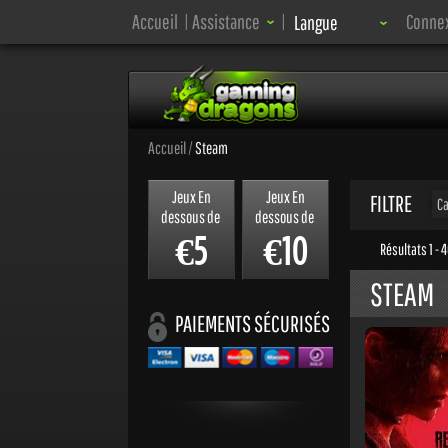
Langue:
Accueil
|
Assistance
|
Conne
Langue
Accueil
/
Steam
Jeux En
Jeux En
FILTRE
Ca
dessous de
dessous de
5
10
€
€
Résultats 1 - 
STEAM
PAIEMENTS SÉCURISÉS