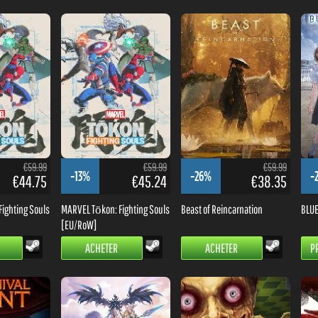
€59.99
€59.99
€59.99
-13%
-26%
-
€44.75
€45.24
€38.35
ighting Souls
MARVEL Tōkon: Fighting Souls
Beast of Reincarnation
BLUE
[EU/RoW]
ACHETER
ACHETER
P