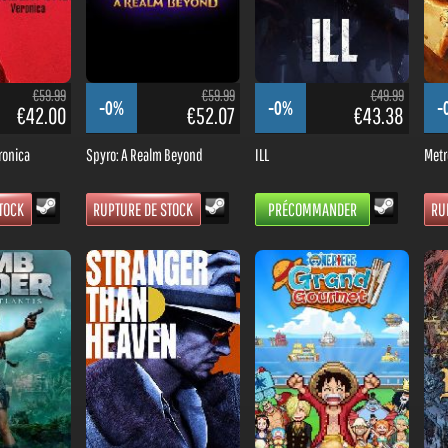
€59.99
€59.99
€49.99
-0%
-0%
-
€42.00
€52.07
€43.38
ronica
Spyro: A Realm Beyond
ILL
Metr
TOCK
RUPTURE DE STOCK
PRÉCOMMANDER
RU