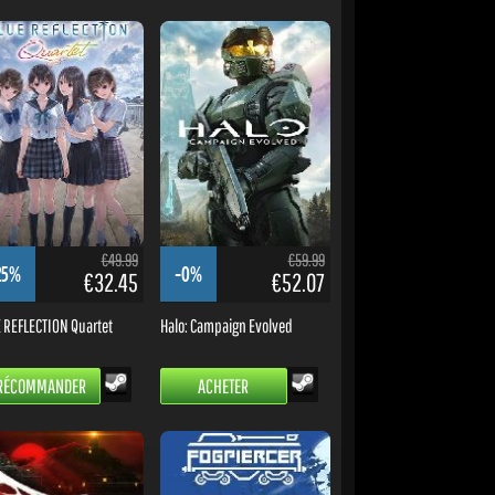
€49.99
€59.99
25%
-0%
€32.45
€52.07
 REFLECTION Quartet
Halo: Campaign Evolved
RÉCOMMANDER
ACHETER