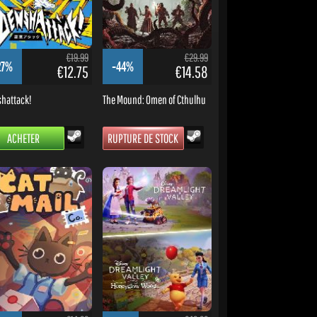
€19.99
€29.99
27%
-44%
€12.75
€14.58
hattack!
The Mound: Omen of Cthulhu
ACHETER
RUPTURE DE STOCK