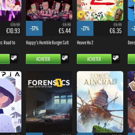
€19.99
€9.99
€9.99
-37%
-27%
-
€10.93
€5.44
€6.35
es: Road to
Happy's Humble Burger Cult
Heave Ho 2
Dens
ACHETER
ACHETER