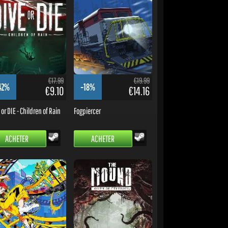
€17.99
€19.99
42%
-18%
€9.10
€14.16
or DIE - Children of Rain
Fogpiercer
ACHETER
ACHETER