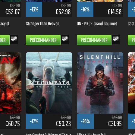
€59.99
€69.99
€19.99
-13%
-16%
-
€52.07
€52.98
€14.58
acy of
Stranger Than Heaven
ONE PIECE: Grand Gourmet
Cast
DER
PRÉCOMMANDER
PRÉCOMMANDER
P
€69.99
€69.99
€49.99
-17%
-26%
-
€60.75
€50.23
€31.95