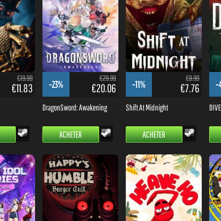
€19.99
€29.99
€9.99
-23%
-11%
-
€11.83
€20.06
€7.76
DragonSword: Awakening
Shift At Midnight
DIVE 
ACHETER
ACHETER