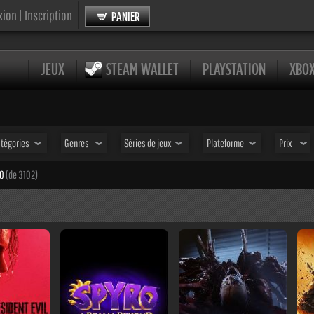
xion
|
Inscription
PANIER
JEUX
STEAM WALLET
PLAYSTATION
XBO
tégories
Genres
Séries de jeux
Plateforme
Prix
40
(de 3102)