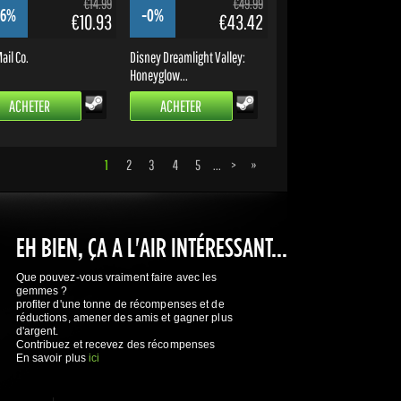
€14.99
€49.99
16%
-0%
€10.93
€43.42
ail Co.
Disney Dreamlight Valley:
Honeyglow...
ACHETER
ACHETER
1
2
3
4
5
...
>
»
EH BIEN, ÇA A L'AIR INTÉRESSANT...
Que pouvez-vous vraiment faire avec les
gemmes ?
profiter d'une tonne de récompenses et de
réductions, amener des amis et gagner plus
d'argent.
Contribuez et recevez des récompenses
En savoir plus
ici