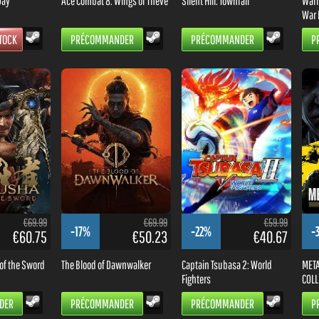
Day
Ace Combat 8: Wings of Theve
Silent Hill: Townfall
Warh
War 
TOCK
PRÉCOMMANDER
PRÉCOMMANDER
P
€69.99
€69.99
€59.99
-17%
-22%
-
€60.75
€50.23
€40.67
of the Sword
The Blood of Dawnwalker
Captain Tsubasa 2: World
META
Fighters
COLL
DER
PRÉCOMMANDER
PRÉCOMMANDER
P