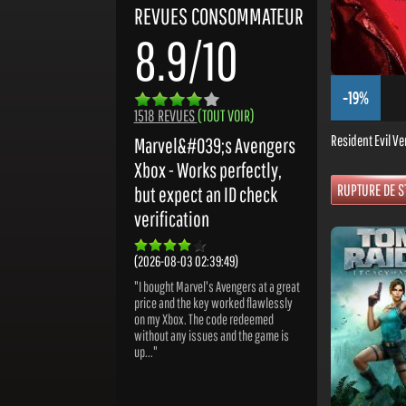
REVUES CONSOMMATEUR
8.9/10
-19%
1518 REVUES
(TOUT VOIR)
Resident Evil Ve
Marvel&#039;s Avengers
Xbox - Works perfectly,
RUPTURE DE S
but expect an ID check
verification
(2026-08-03 02:39:49)
"I bought Marvel's Avengers at a great
price and the key worked flawlessly
on my Xbox. The code redeemed
without any issues and the game is
up..."