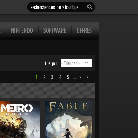
Rechercher dans notre boutique
X
NINTENDO
SOFTWARE
OFFRES
Trier par :
1
2
3
4
5
...
>
»