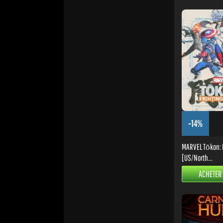
-14%
MARVEL Tōkon: F
[US/North...
ACHETER