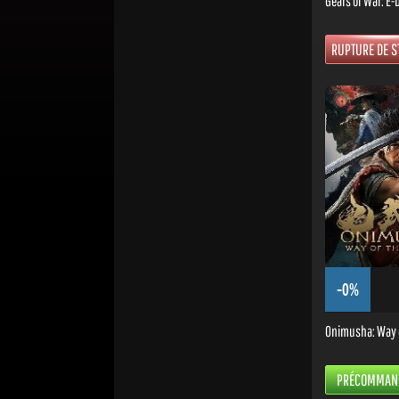
Gears of War: E-
RUPTURE DE S
-0%
Onimusha: Way 
PRÉCOMMAN