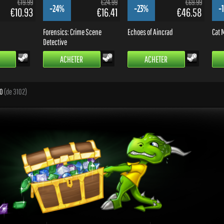
€19.99
€24.99
€69.99
-24%
-23%
-
€10.93
€16.41
€46.58
Forensics: Crime Scene
Echoes of Aincrad
Cat M
Detective
ACHETER
ACHETER
40
(de 3102)