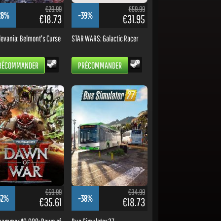
€29.99
€59.99
28%
-39%
€18.73
€31.95
levania: Belmont's Curse
STAR WARS: Galactic Racer
RÉCOMMANDER
PRÉCOMMANDER
€59.99
€34.99
32%
-38%
€35.61
€18.73