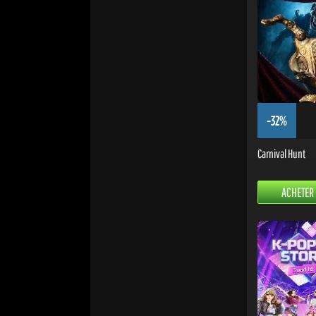
-32%
Carnival Hunt
ACHETER