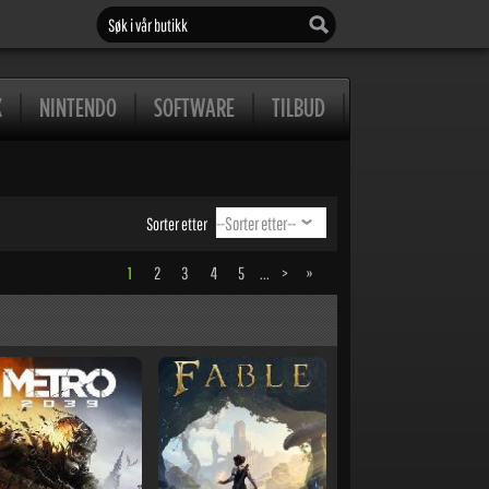
Søk i vår butikk
X
NINTENDO
SOFTWARE
TILBUD
Sorter etter
1
2
3
4
5
...
>
»