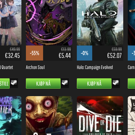
€49.99
€13.99
€59.99
-55%
-0%
-
€32.45
€5.44
€52.07
 Quartet
Archon Soul
Halo: Campaign Evolved
Carn
TILL
KJØP NÅ
KJØP NÅ