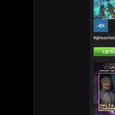
-43%
Nightmare Front
KJØP NÅ