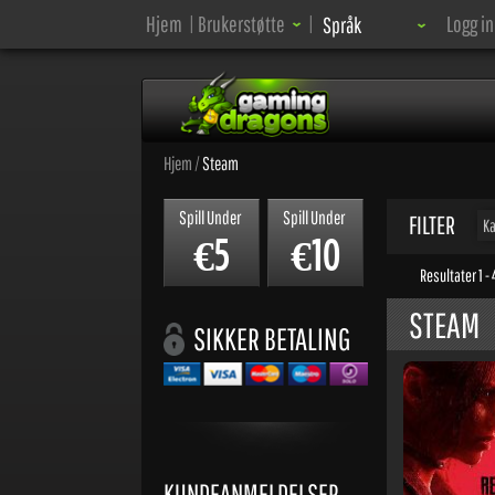
Språk:
Hjem
|
Brukerstøtte
|
Logg i
Språk
Hjem
/
Steam
Spill Under
Spill Under
FILTER
Ka
5
10
€
€
Resultater 1 -
STEAM
SIKKER BETALING
KUNDEANMELDELSER