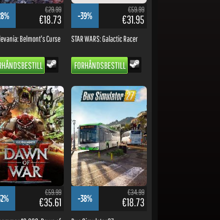
€29.99
€59.99
28%
-39%
€18.73
€31.95
levania: Belmont's Curse
STAR WARS: Galactic Racer
RHÅNDSBESTILL
FORHÅNDSBESTILL
€59.99
€34.99
32%
-38%
€35.61
€18.73