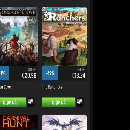
€39.99
€24.99
41%
-39%
€20.56
€13.24
air Cove
The Ranchers
KJØP NÅ
KJØP NÅ