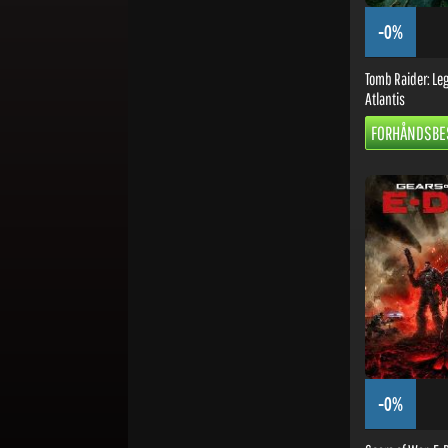
-0%
Tomb Raider: Leg
Atlantis
FORHÅNDSBES
-0%