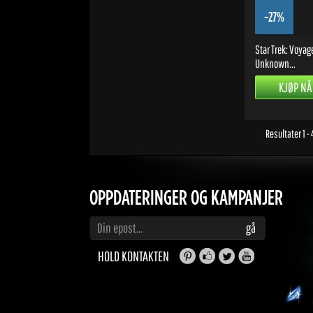
-27%
Star Trek: Voyag
Unknown...
KJØP NÅ
Resultater 1 -
OPPDATERINGER OG KAMPANJER
Skriv inn e-postadressen din for å abonnere på oppdateringer og kampanjer
gå
HOLD KONTAKTEN