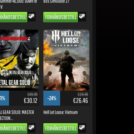
ammer 40,000: Dawn of
Bus Simulator 27
IV
RHÅNDSBESTILL
FORHÅNDSBESTILL
€49.99
€39.99
31%
-24%
€30.12
€26.46
L GEAR SOLID: MASTER
Hell Let Loose: Vietnam
ECTION...
RHÅNDSBESTILL
FORHÅNDSBESTILL