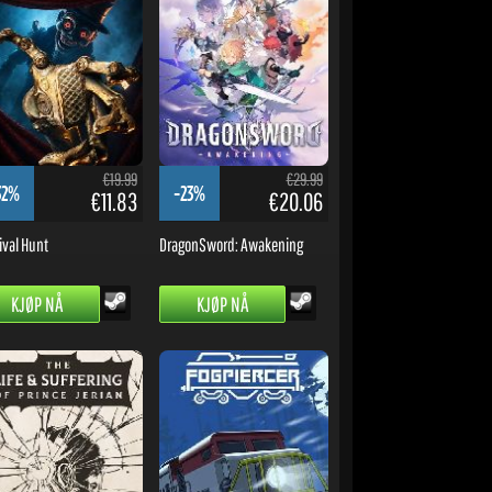
€19.99
€29.99
32%
-23%
€11.83
€20.06
ival Hunt
DragonSword: Awakening
KJØP NÅ
KJØP NÅ