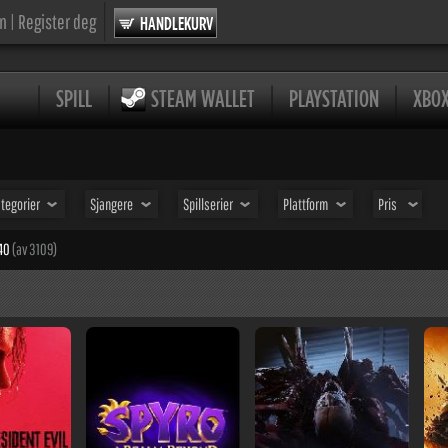
nn
|
Register deg
HANDLEKURV
SPILL
STEAM WALLET
PLAYSTATION
XBO
tegorier
Sjangere
Spillserier
Plattform
Pris
 40
(av 3109)