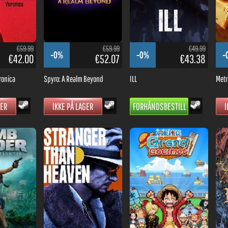
€59.99
€59.99
€49.99
-0%
-0%
-
€42.00
€52.07
€43.38
ronica
Spyro: A Realm Beyond
ILL
Metr
GER
IKKE PÅ LAGER
FORHÅNDSBESTILL
I