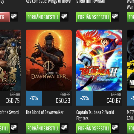
Day
Ace Combat 8: Wings of Theve
Silent Hill: Townfall
Warh
War 
GER
FORHÅNDSBESTILL
FORHÅNDSBESTILL
FO
€69.99
€69.99
€59.99
-17%
-22%
-
€60.75
€50.23
€40.67
of the Sword
The Blood of Dawnwalker
Captain Tsubasa 2: World
META
Fighters
COLL
TILL
FORHÅNDSBESTILL
FORHÅNDSBESTILL
FO