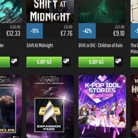
€24.99
€9.99
€17.99
-11%
-42%
-
€12.33
€7.76
€9.10
ier
Shift At Midnight
DIVE or DIE - Children of Rain
The L
Prin
KJØP NÅ
KJØP NÅ