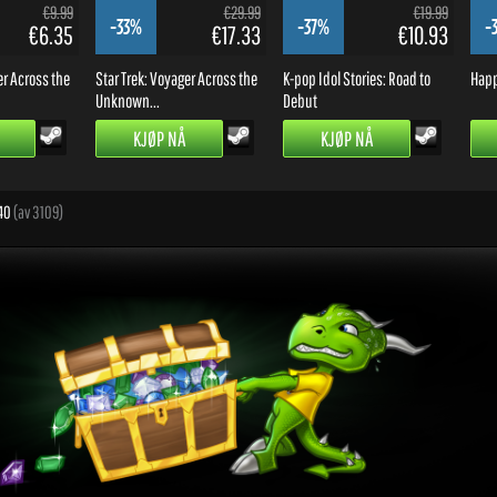
€9.99
€29.99
€19.99
-33%
-37%
-
€6.35
€17.33
€10.93
er Across the
Star Trek: Voyager Across the
K-pop Idol Stories: Road to
Happ
Unknown...
Debut
KJØP NÅ
KJØP NÅ
 40
(av 3109)