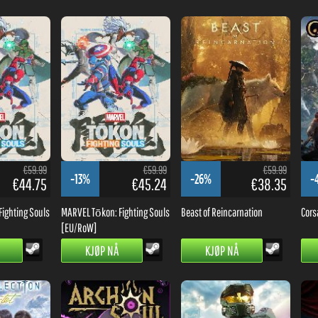
€59.99
€59.99
€59.99
-13%
-26%
-
€44.75
€45.24
€38.35
ighting Souls
MARVEL Tōkon: Fighting Souls
Beast of Reincarnation
Cors
[EU/RoW]
KJØP NÅ
KJØP NÅ