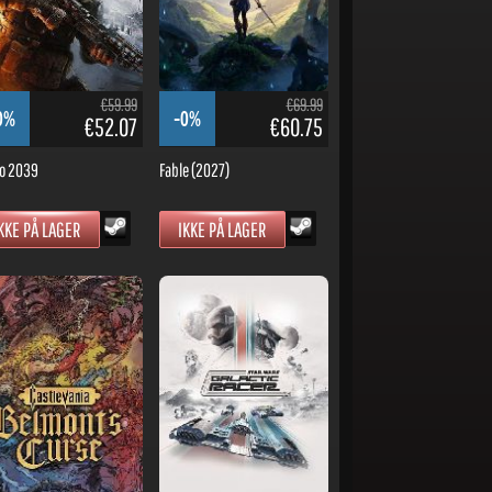
€59.99
€69.99
0%
-0%
€52.07
€60.75
o 2039
Fable (2027)
KKE PÅ LAGER
IKKE PÅ LAGER