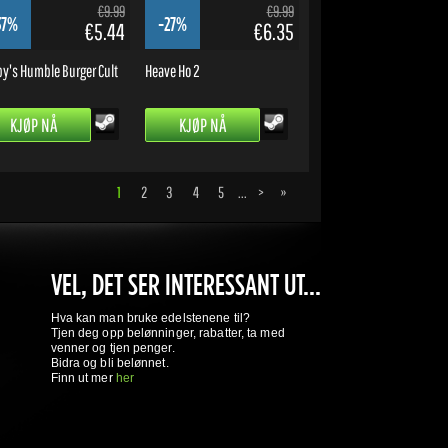
€9.99
€9.99
37%
-27%
€5.44
€6.35
y's Humble Burger Cult
Heave Ho 2
KJØP NÅ
KJØP NÅ
1
2
3
4
5
...
>
»
VEL, DET SER INTERESSANT UT...
Hva kan man bruke edelstenene til?
Tjen deg opp belønninger, rabatter, ta med
venner og tjen penger.
Bidra og bli belønnet.
Finn ut mer
her