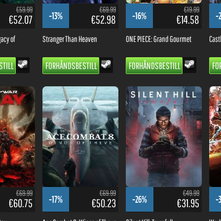
€59.99
€69.99
€19.99
-13%
-16%
-
€52.07
€52.98
€14.58
acy of
Stranger Than Heaven
ONE PIECE: Grand Gourmet
Cast
TILL
FORHÅNDSBESTILL
FORHÅNDSBESTILL
FO
€69.99
€69.99
€49.99
-17%
-26%
-
€60.75
€50.23
€31.95