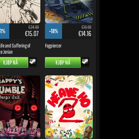
€24.99
€19.99
31%
-18%
€15.07
€14.16
ife and Suffering of
Fogpiercer
ce Jerian
KJØP NÅ
KJØP NÅ