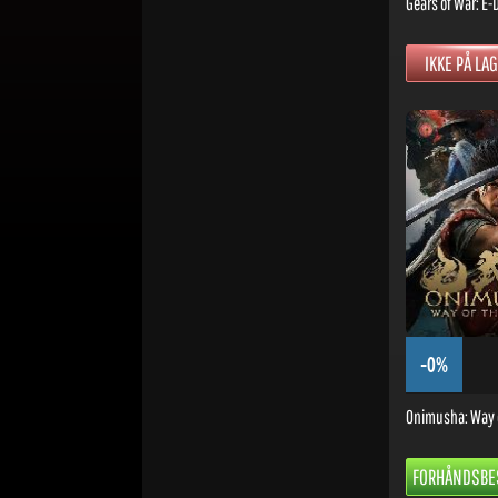
Gears of War: E-
IKKE PÅ LA
-0%
Onimusha: Way 
FORHÅNDSBES