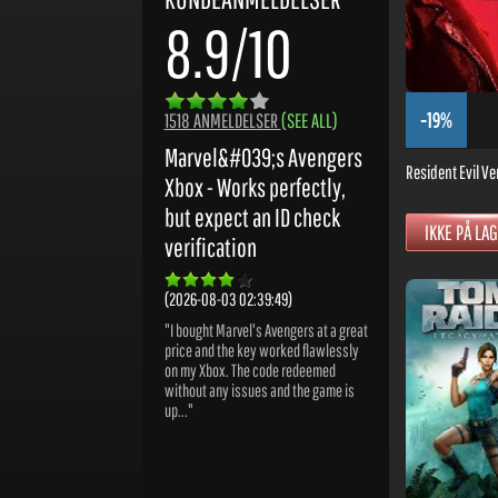
8.9/10
-19%
1518 ANMELDELSER
(SEE ALL)
Marvel&#039;s Avengers
Resident Evil Ve
Xbox - Works perfectly,
but expect an ID check
IKKE PÅ LA
verification
(2026-08-03 02:39:49)
"I bought Marvel's Avengers at a great
price and the key worked flawlessly
on my Xbox. The code redeemed
without any issues and the game is
up..."