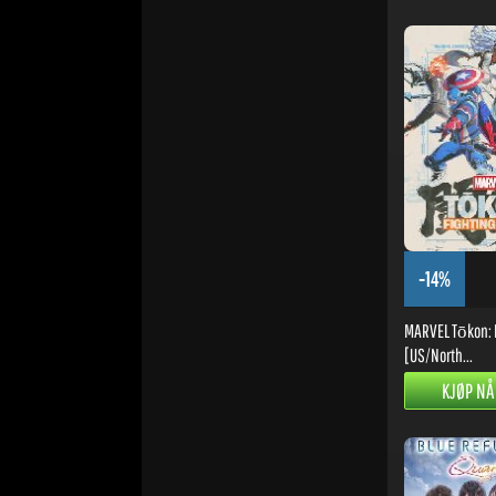
-14%
MARVEL Tōkon: F
[US/North...
KJØP NÅ